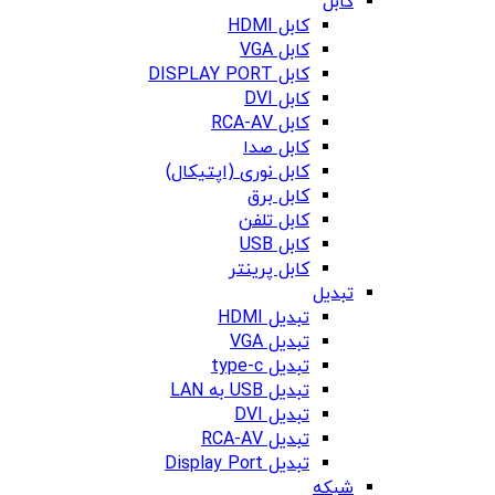
کابل
کابل HDMI
کابل VGA
کابل DISPLAY PORT
کابل DVI
کابل RCA-AV
کابل صدا
کابل نوری (اپتیکال)
کابل برق
کابل تلفن
کابل USB
کابل پرینتر
تبدیل
تبدیل HDMI
تبدیل VGA
تبدیل type-c
تبدیل USB به LAN
تبدیل DVI
تبدیل RCA-AV
تبدیل Display Port
شبکه