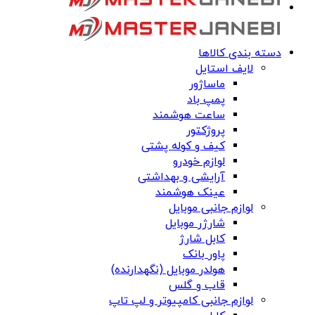
دسته بندی کالاها
لایف استایل
ماساژور
پمپ باد
ساعت هوشمند
پروژکتور
کیف و کوله پشتی
لوازم خودرو
آرایشی و بهداشتی
عینک هوشمند
لوازم جانبی موبایل
شارژر موبایل
کابل شارژ
پاور بانک
هولدر موبایل (نگهدارنده)
قاب و گلس
لوازم جانبی کامپیوتر و لپ تاپ