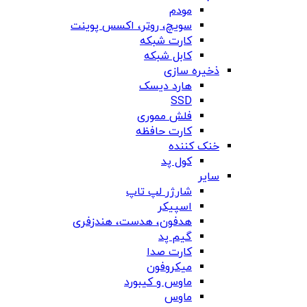
مودم
سویچ، روتر، اکسس پوینت
کارت شبکه
کابل شبکه
ذخیره سازی
هارد دیسک
SSD
فلش مموری
کارت حافظه
خنک کننده
کول پد
سایر
شارژر لپ تاپ
اسپیکر
هدفون، هدست، هندزفری
گیم پد
کارت صدا
میکروفون
ماوس و کیبورد
ماوس