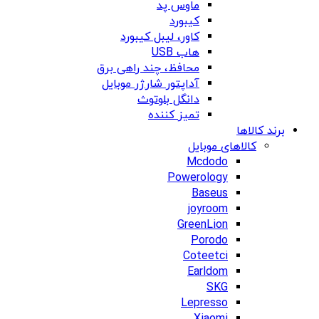
ماوس پد
کیبورد
کاور، لیبل کیبورد
هاب USB
محافظ، چند راهی برق
آداپتور شارژر موبایل
دانگل بلوتوث
تمیز کننده
برند کالاها
کالاهای موبایل
Mcdodo
Powerology
Baseus
joyroom
GreenLion
Porodo
Coteetci
Earldom
SKG
Lepresso