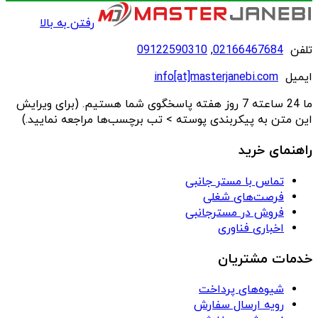
رفتن به بالا
تلفن
02166467684
,
09122590310
ایمیل
info[at]masterjanebi.com
ما 24 ساعته 7 روز هفته پاسخگوی شما هستیم. (برای ویرایش
این متن به پیکربندی پوسته > تب برچسب‌ها مراجعه نمایید.)
راهنمای خرید
تماس با مستر جانبی
فرصت‌های شغلی
فروش در مسترجانبی
اخباری فناوری
خدمات مشتریان
شیوه‌های پرداخت
رویه ارسال سفارش