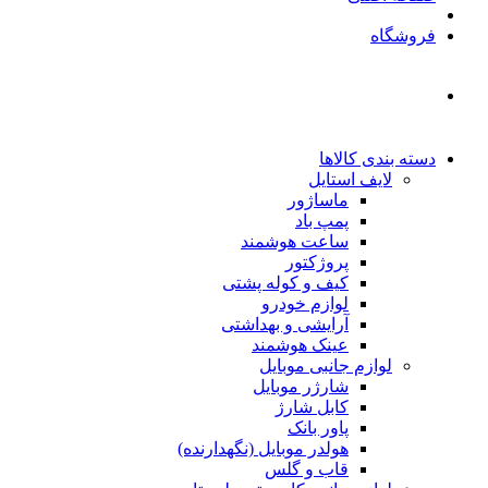
فروشگاه
دسته بندی کالاها
لایف استایل
ماساژور
پمپ باد
ساعت هوشمند
پروژکتور
کیف و کوله پشتی
لوازم خودرو
آرایشی و بهداشتی
عینک هوشمند
لوازم جانبی موبایل
شارژر موبایل
کابل شارژ
پاور بانک
هولدر موبایل (نگهدارنده)
قاب و گلس