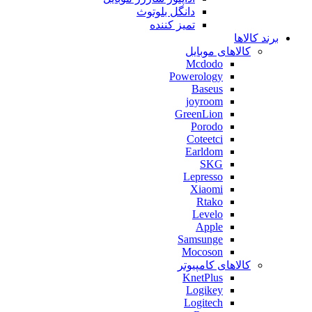
دانگل بلوتوث
تمیز کننده
برند کالاها
کالاهای موبایل
Mcdodo
Powerology
Baseus
joyroom
GreenLion
Porodo
Coteetci
Earldom
SKG
Lepresso
Xiaomi
Rtako
Levelo
Apple
Samsunge
Mocoson
کالاهای کامپیوتر
KnetPlus
Logikey
Logitech