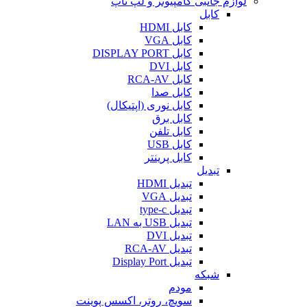
لوازم جانبی کامپیوتر و لپ تاپ
کابل
کابل HDMI
کابل VGA
کابل DISPLAY PORT
کابل DVI
کابل RCA-AV
کابل صدا
کابل نوری (اپتیکال)
کابل برق
کابل تلفن
کابل USB
کابل پرینتر
تبدیل
تبدیل HDMI
تبدیل VGA
تبدیل type-c
تبدیل USB به LAN
تبدیل DVI
تبدیل RCA-AV
تبدیل Display Port
شبکه
مودم
سویچ، روتر، اکسس پوینت