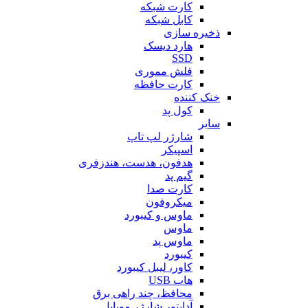
کارت شبکه
کابل شبکه
ذخیره سازی
هارد دیسک
SSD
فلش مموری
کارت حافظه
خنک کننده
کول پد
سایر
شارژر لپ تاپ
اسپیکر
هدفون، هدست، هندزفری
گیم پد
کارت صدا
میکروفون
ماوس و کیبورد
ماوس
ماوس پد
کیبورد
کاور، لیبل کیبورد
هاب USB
محافظ، چند راهی برق
آداپتور شارژر موبایل