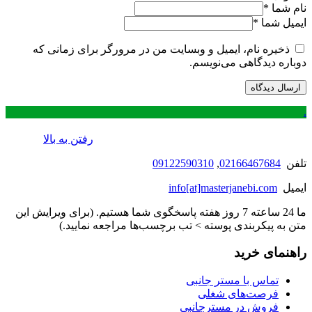
نام شما
*
ایمیل شما
*
ذخیره نام، ایمیل و وبسایت من در مرورگر برای زمانی که
دوباره دیدگاهی می‌نویسم.
.
رفتن به بالا
تلفن
02166467684
,
09122590310
ایمیل
info[at]masterjanebi.com
ما 24 ساعته 7 روز هفته پاسخگوی شما هستیم. (برای ویرایش این
متن به پیکربندی پوسته > تب برچسب‌ها مراجعه نمایید.)
راهنمای خرید
تماس با مستر جانبی
فرصت‌های شغلی
فروش در مسترجانبی