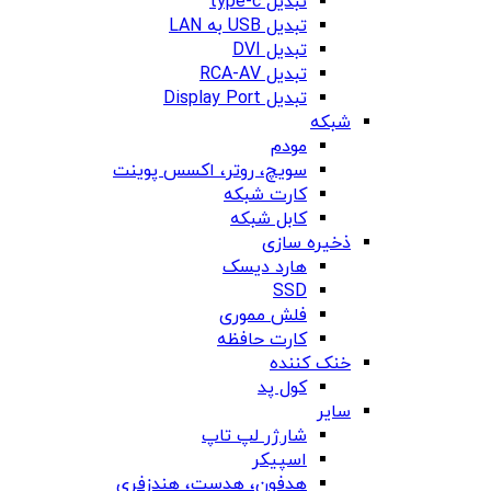
تبدیل type-c
تبدیل USB به LAN
تبدیل DVI
تبدیل RCA-AV
تبدیل Display Port
شبکه
مودم
سویچ، روتر، اکسس پوینت
کارت شبکه
کابل شبکه
ذخیره سازی
هارد دیسک
SSD
فلش مموری
کارت حافظه
خنک کننده
کول پد
سایر
شارژر لپ تاپ
اسپیکر
هدفون، هدست، هندزفری