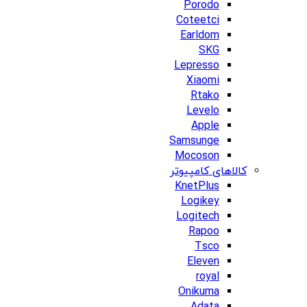
Porodo
Coteetci
Earldom
SKG
Lepresso
Xiaomi
Rtako
Levelo
Apple
Samsunge
Mocoson
کالاهای کامپیوتر
KnetPlus
Logikey
Logitech
Rapoo
Tsco
Eleven
royal
Onikuma