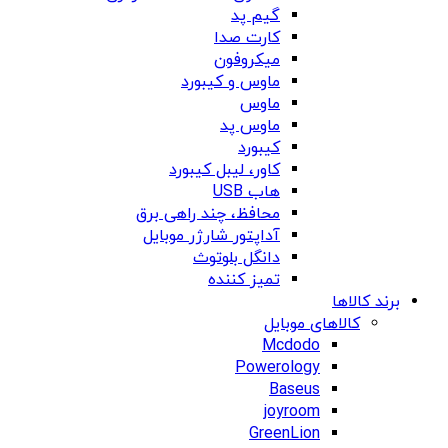
گیم پد
کارت صدا
میکروفون
ماوس و کیبورد
ماوس
ماوس پد
کیبورد
کاور، لیبل کیبورد
هاب USB
محافظ، چند راهی برق
آداپتور شارژر موبایل
دانگل بلوتوث
تمیز کننده
برند کالاها
کالاهای موبایل
Mcdodo
Powerology
Baseus
joyroom
GreenLion