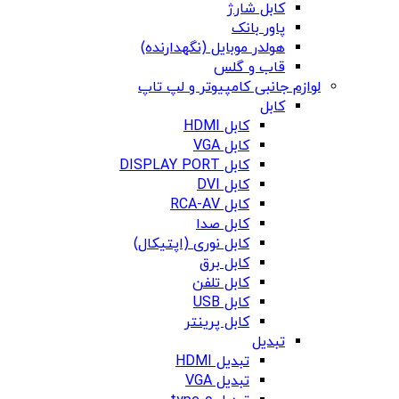
کابل شارژ
پاور بانک
هولدر موبایل (نگهدارنده)
قاب و گلس
لوازم جانبی کامپیوتر و لپ تاپ
کابل
کابل HDMI
کابل VGA
کابل DISPLAY PORT
کابل DVI
کابل RCA-AV
کابل صدا
کابل نوری (اپتیکال)
کابل برق
کابل تلفن
کابل USB
کابل پرینتر
تبدیل
تبدیل HDMI
تبدیل VGA