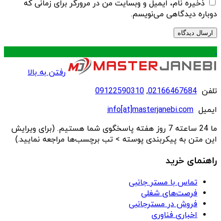
ذخیره نام، ایمیل و وبسایت من در مرورگر برای زمانی که
دوباره دیدگاهی می‌نویسم.
.
رفتن به بالا
تلفن
02166467684
,
09122590310
ایمیل
info[at]masterjanebi.com
ما 24 ساعته 7 روز هفته پاسخگوی شما هستیم. (برای ویرایش
این متن به پیکربندی پوسته > تب برچسب‌ها مراجعه نمایید.)
راهنمای خرید
تماس با مستر جانبی
فرصت‌های شغلی
فروش در مسترجانبی
اخباری فناوری