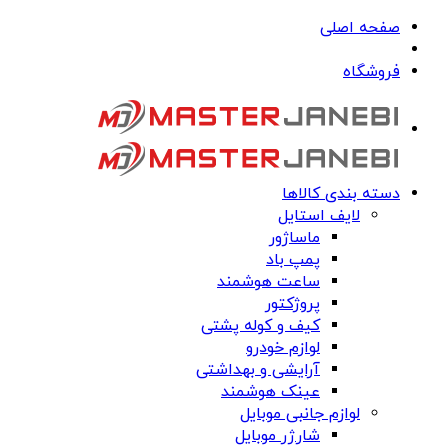
صفحه اصلی
فروشگاه
دسته بندی کالاها
لایف استایل
ماساژور
پمپ باد
ساعت هوشمند
پروژکتور
کیف و کوله پشتی
لوازم خودرو
آرایشی و بهداشتی
عینک هوشمند
لوازم جانبی موبایل
شارژر موبایل