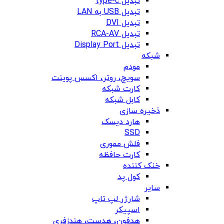
تبدیل type-c
تبدیل USB به LAN
تبدیل DVI
تبدیل RCA-AV
تبدیل Display Port
شبکه
مودم
سویچ، روتر، اکسس پوینت
کارت شبکه
کابل شبکه
ذخیره سازی
هارد دیسک
SSD
فلش مموری
کارت حافظه
خنک کننده
کول پد
سایر
شارژر لپ تاپ
اسپیکر
هدفون، هدست، هندزفری