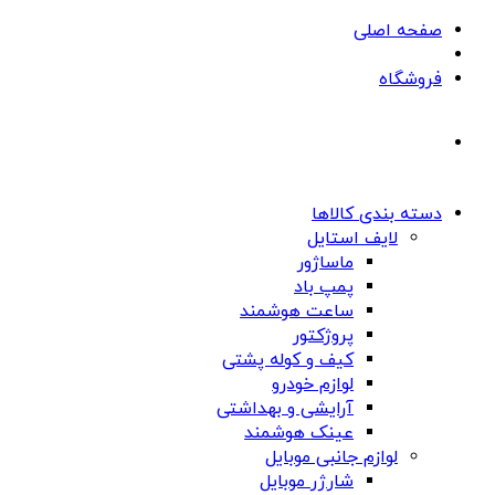
صفحه اصلی
فروشگاه
دسته بندی کالاها
لایف استایل
ماساژور
پمپ باد
ساعت هوشمند
پروژکتور
کیف و کوله پشتی
لوازم خودرو
آرایشی و بهداشتی
عینک هوشمند
لوازم جانبی موبایل
شارژر موبایل