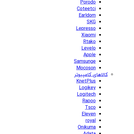
Porodo
Coteetci
Earldom
SKG
Lepresso
Xiaomi
Rtako
Levelo
Apple
Samsunge
Mocoson
کالاهای کامپیوتر
KnetPlus
Logikey
Logitech
Rapoo
Tsco
Eleven
royal
Onikuma