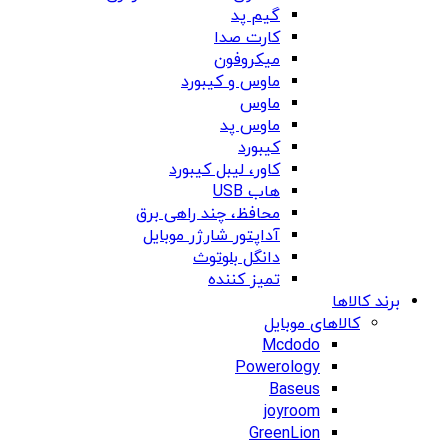
گیم پد
کارت صدا
میکروفون
ماوس و کیبورد
ماوس
ماوس پد
کیبورد
کاور، لیبل کیبورد
هاب USB
محافظ، چند راهی برق
آداپتور شارژر موبایل
دانگل بلوتوث
تمیز کننده
برند کالاها
کالاهای موبایل
Mcdodo
Powerology
Baseus
joyroom
GreenLion