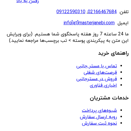
رفتن به بالا
تلفن
02166467684
,
09122590310
ایمیل
info[at]masterjanebi.com
ما 24 ساعته 7 روز هفته پاسخگوی شما هستیم. (برای ویرایش
این متن به پیکربندی پوسته > تب برچسب‌ها مراجعه نمایید.)
راهنمای خرید
تماس با مستر جانبی
فرصت‌های شغلی
فروش در مسترجانبی
اخباری فناوری
خدمات مشتریان
شیوه‌های پرداخت
رویه ارسال سفارش
نحوه ثبت سفارش