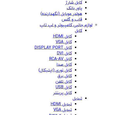
کابل شارژ
پاور بانک
هولدر موبایل (نگهدارنده)
قاب و گلس
لوازم جانبی کامپیوتر و لپ تاپ
کابل
کابل HDMI
کابل VGA
کابل DISPLAY PORT
کابل DVI
کابل RCA-AV
کابل صدا
کابل نوری (اپتیکال)
کابل برق
کابل تلفن
کابل USB
کابل پرینتر
تبدیل
تبدیل HDMI
تبدیل VGA