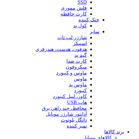
SSD
فلش مموری
کارت حافظه
خنک کننده
کول پد
سایر
شارژر لپ تاپ
اسپیکر
هدفون، هدست، هندزفری
گیم پد
کارت صدا
میکروفون
ماوس و کیبورد
ماوس
ماوس پد
کیبورد
کاور، لیبل کیبورد
هاب USB
محافظ، چند راهی برق
آداپتور شارژر موبایل
دانگل بلوتوث
تمیز کننده
برند کالاها
کالاهای موبایل