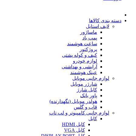
دسته بندی کالاها
لایف استایل
ماساژور
پمپ باد
ساعت هوشمند
پروژکتور
کیف و کوله پشتی
لوازم خودرو
آرایشی و بهداشتی
عینک هوشمند
لوازم جانبی موبایل
شارژر موبایل
کابل شارژ
پاور بانک
هولدر موبایل (نگهدارنده)
قاب و گلس
لوازم جانبی کامپیوتر و لپ تاپ
کابل
کابل HDMI
کابل VGA
کابل DISPLAY PORT