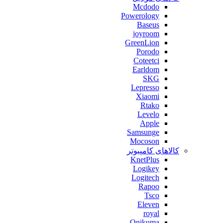
Mcdodo
Powerology
Baseus
joyroom
GreenLion
Porodo
Coteetci
Earldom
SKG
Lepresso
Xiaomi
Rtako
Levelo
Apple
Samsunge
Mocoson
کالاهای کامپیوتر
KnetPlus
Logikey
Logitech
Rapoo
Tsco
Eleven
royal
Onikuma