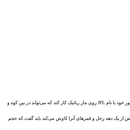
با جلب شدن توجهات نسبت به انسلادوس و از کار افتادن اکثر ربات‌ها و تجهیزات کاوشی ناسا، این سازمان در تلاش است تا با همکاری لابراتور خود با نام JPL روی مار رباتیک کار کند که می‌تواند در بین کوه و
یش از یک دهه زحل و قمرهای آنرا کاوش می‌کند باید گفت که حجم