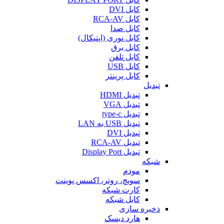
کابل DVI
کابل RCA-AV
کابل صدا
کابل نوری (اپتیکال)
کابل برق
کابل تلفن
کابل USB
کابل پرینتر
تبدیل
تبدیل HDMI
تبدیل VGA
تبدیل type-c
تبدیل USB به LAN
تبدیل DVI
تبدیل RCA-AV
تبدیل Display Port
شبکه
مودم
سویچ، روتر، اکسس پوینت
کارت شبکه
کابل شبکه
ذخیره سازی
هارد دیسک