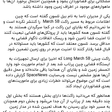
مشکلاتی برای فضانوردان بشود و همچنین احتمال برخورد آن‌ها با
ماهواره‌های موجود در اطراف زمین وجود داشته باشد.
یکی از مدیران ناسا به نام بیل نلسون گفته است که چین
اطلاعات مربوط به مسیر راکت March 5B را کنتشر نکرده است و
ما نمی‌دانیم که بقایای این راکت در کجا سرگردان هستند. به
گفته نلسون همه کشورها باید از پروتکل‌های فضایی تبعیت کنند
تا امنیت فضا تامین شود و ریسک اتفاقات ناگوار فضایی به
حداقل برسد. نلسون معتقد است که کشورها باید مسئولانه در
قبال فضا رفتار کنند تا امنیت مردم در روی زمین تضمین شود.‌
راکت چینی Long March 5B که اخیرا برای ارسال تجهیزات به
ایستگاه فضایی چین پرتاب شد بعد از انجام ماموریت خود وارد
اتمسفر زمین شد و بقایای آن همانجا باقی مانده‌اند و محل دقیق
آن‌ها هنوز مشخص نیست. وب‌سایت SpaceNews گزارش داده
است که این موضوع می‌تواند خطرات زیادی برای ماموریت‌های
بعدی فضانوردان ایجاد کند.
همانطور که می‌دانید راکت‌ها دارای بخش هستند که بخش اول
چند دقیقه بعد از پرتاپ از آن جدا می‌شود و بخش دوم همچنان
به مسیر خود برای رسیدن به هدف تعیین شده در مدار زمین