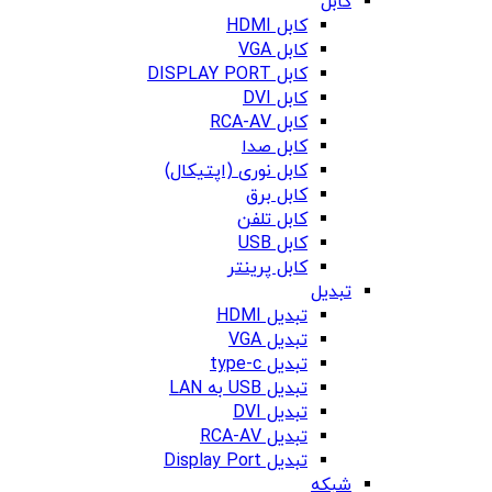
کابل
کابل HDMI
کابل VGA
کابل DISPLAY PORT
کابل DVI
کابل RCA-AV
کابل صدا
کابل نوری (اپتیکال)
کابل برق
کابل تلفن
کابل USB
کابل پرینتر
تبدیل
تبدیل HDMI
تبدیل VGA
تبدیل type-c
تبدیل USB به LAN
تبدیل DVI
تبدیل RCA-AV
تبدیل Display Port
شبکه