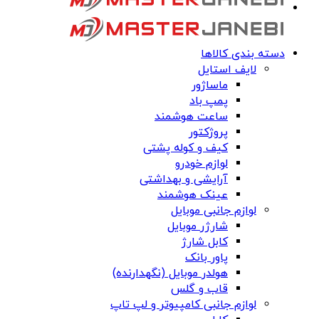
دسته بندی کالاها
لایف استایل
ماساژور
پمپ باد
ساعت هوشمند
پروژکتور
کیف و کوله پشتی
لوازم خودرو
آرایشی و بهداشتی
عینک هوشمند
لوازم جانبی موبایل
شارژر موبایل
کابل شارژ
پاور بانک
هولدر موبایل (نگهدارنده)
قاب و گلس
لوازم جانبی کامپیوتر و لپ تاپ