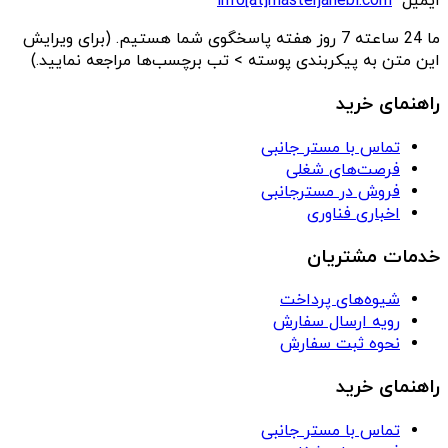
ایمیل
info[at]masterjanebi.com
ما 24 ساعته 7 روز هفته پاسخگوی شما هستیم. (برای ویرایش
این متن به پیکربندی پوسته > تب برچسب‌ها مراجعه نمایید.)
راهنمای خرید
تماس با مستر جانبی
فرصت‌های شغلی
فروش در مسترجانبی
اخباری فناوری
خدمات مشتریان
شیوه‌های پرداخت
رویه ارسال سفارش
نحوه ثبت سفارش
راهنمای خرید
تماس با مستر جانبی