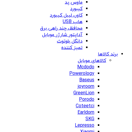
ماوس پد
کیبورد
کاور، لیبل کیبورد
هاب USB
محافظ، چند راهی برق
آداپتور شارژر موبایل
دانگل بلوتوث
تمیز کننده
برند کالاها
کالاهای موبایل
Mcdodo
Powerology
Baseus
joyroom
GreenLion
Porodo
Coteetci
Earldom
SKG
Lepresso