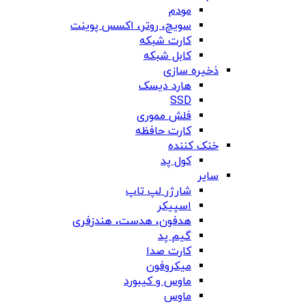
مودم
سویچ، روتر، اکسس پوینت
کارت شبکه
کابل شبکه
ذخیره سازی
هارد دیسک
SSD
فلش مموری
کارت حافظه
خنک کننده
کول پد
سایر
شارژر لپ تاپ
اسپیکر
هدفون، هدست، هندزفری
گیم پد
کارت صدا
میکروفون
ماوس و کیبورد
ماوس