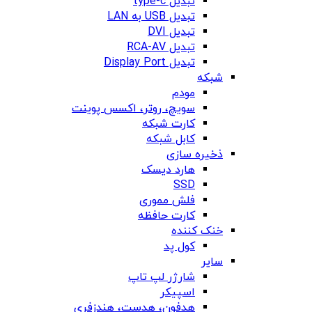
تبدیل type-c
تبدیل USB به LAN
تبدیل DVI
تبدیل RCA-AV
تبدیل Display Port
شبکه
مودم
سویچ، روتر، اکسس پوینت
کارت شبکه
کابل شبکه
ذخیره سازی
هارد دیسک
SSD
فلش مموری
کارت حافظه
خنک کننده
کول پد
سایر
شارژر لپ تاپ
اسپیکر
هدفون، هدست، هندزفری