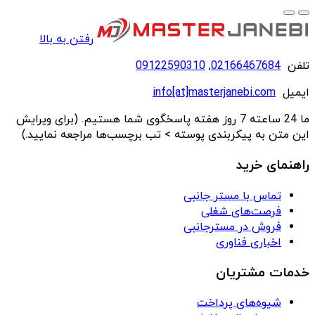
رفتن به بالا
تلفن
02166467684
,
09122590310
ایمیل
info[at]masterjanebi.com
ما 24 ساعته 7 روز هفته پاسخگوی شما هستیم. (برای ویرایش
این متن به پیکربندی پوسته > تب برچسب‌ها مراجعه نمایید.)
راهنمای خرید
تماس با مستر جانبی
فرصت‌های شغلی
فروش در مسترجانبی
اخباری فناوری
خدمات مشتریان
شیوه‌های پرداخت