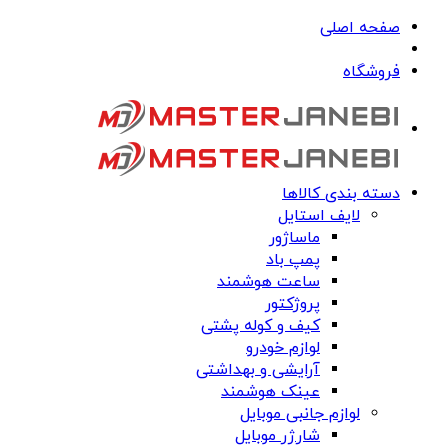
صفحه اصلی
فروشگاه
دسته بندی کالاها
لایف استایل
ماساژور
پمپ باد
ساعت هوشمند
پروژکتور
کیف و کوله پشتی
لوازم خودرو
آرایشی و بهداشتی
عینک هوشمند
لوازم جانبی موبایل
شارژر موبایل