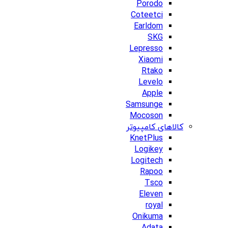
Porodo
Coteetci
Earldom
SKG
Lepresso
Xiaomi
Rtako
Levelo
Apple
Samsunge
Mocoson
کالاهای کامپیوتر
KnetPlus
Logikey
Logitech
Rapoo
Tsco
Eleven
royal
Onikuma