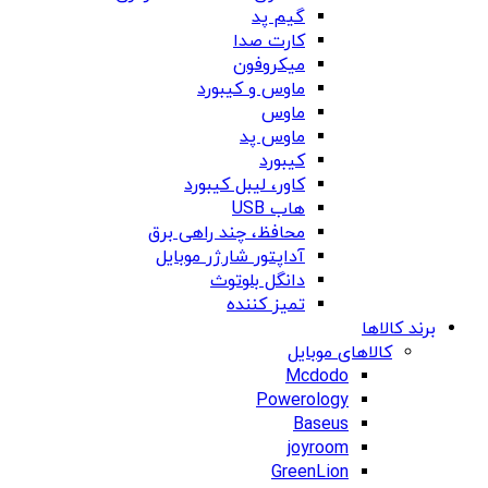
گیم پد
کارت صدا
میکروفون
ماوس و کیبورد
ماوس
ماوس پد
کیبورد
کاور، لیبل کیبورد
هاب USB
محافظ، چند راهی برق
آداپتور شارژر موبایل
دانگل بلوتوث
تمیز کننده
برند کالاها
کالاهای موبایل
Mcdodo
Powerology
Baseus
joyroom
GreenLion