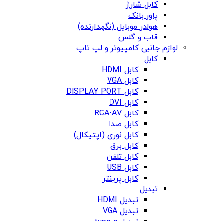
کابل شارژ
پاور بانک
هولدر موبایل (نگهدارنده)
قاب و گلس
لوازم جانبی کامپیوتر و لپ تاپ
کابل
کابل HDMI
کابل VGA
کابل DISPLAY PORT
کابل DVI
کابل RCA-AV
کابل صدا
کابل نوری (اپتیکال)
کابل برق
کابل تلفن
کابل USB
کابل پرینتر
تبدیل
تبدیل HDMI
تبدیل VGA