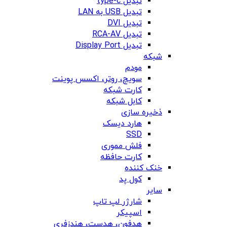
تبدیل type-c
تبدیل USB به LAN
تبدیل DVI
تبدیل RCA-AV
تبدیل Display Port
شبکه
مودم
سویچ، روتر، اکسس پوینت
کارت شبکه
کابل شبکه
ذخیره سازی
هارد دیسک
SSD
فلش مموری
کارت حافظه
خنک کننده
کول پد
سایر
شارژر لپ تاپ
اسپیکر
هدفون، هدست، هندزفری