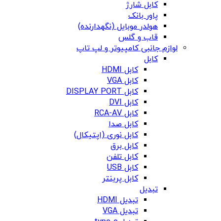
کابل شارژ
پاور بانک
هولدر موبایل (نگهدارنده)
قاب و گلس
لوازم جانبی کامپیوتر و لپ تاپ
کابل
کابل HDMI
کابل VGA
کابل DISPLAY PORT
کابل DVI
کابل RCA-AV
کابل صدا
کابل نوری (اپتیکال)
کابل برق
کابل تلفن
کابل USB
کابل پرینتر
تبدیل
تبدیل HDMI
تبدیل VGA