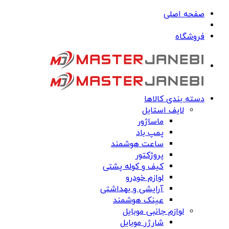
صفحه اصلی
فروشگاه
دسته بندی کالاها
لایف استایل
ماساژور
پمپ باد
ساعت هوشمند
پروژکتور
کیف و کوله پشتی
لوازم خودرو
آرایشی و بهداشتی
عینک هوشمند
لوازم جانبی موبایل
شارژر موبایل