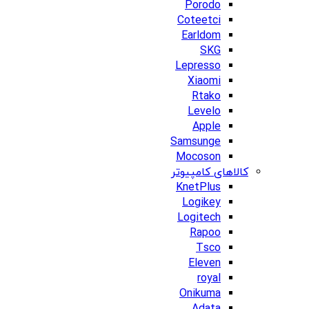
Porodo
Coteetci
Earldom
SKG
Lepresso
Xiaomi
Rtako
Levelo
Apple
Samsunge
Mocoson
کالاهای کامپیوتر
KnetPlus
Logikey
Logitech
Rapoo
Tsco
Eleven
royal
Onikuma