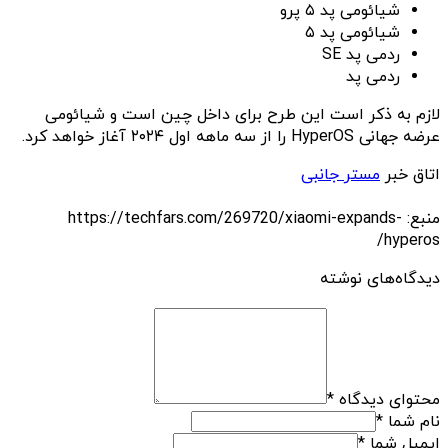
شیائومی پد ۵ پرو
شیائومی پد ۵
ردمی پد SE
ردمی پد
لازم به ذکر است این طرح برای داخل چین است و شیائومی
عرضه جهانی HyperOS را از سه ماهه اول ۲۰۲۴ آغاز خواهد کرد.
اتاق خبر
مستر جانبی
منبع: https://techfars.com/269720/xiaomi-expands-
hyperos/
دیدگاه‌های نوشته
محتوای دیدگاه
*
نام شما
*
ایمیل شما
*