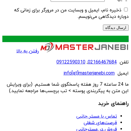
ذخیره نام، ایمیل و وبسایت من در مرورگر برای زمانی که
دوباره دیدگاهی می‌نویسم.
.
رفتن به بالا
تلفن
02166467684
,
09122590310
ایمیل
info[at]masterjanebi.com
ما 24 ساعته 7 روز هفته پاسخگوی شما هستیم. (برای ویرایش
این متن به پیکربندی پوسته > تب برچسب‌ها مراجعه نمایید.)
راهنمای خرید
تماس با مستر جانبی
فرصت‌های شغلی
فروش در مسترجانبی