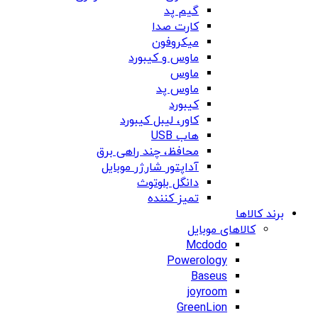
گیم پد
کارت صدا
میکروفون
ماوس و کیبورد
ماوس
ماوس پد
کیبورد
کاور، لیبل کیبورد
هاب USB
محافظ، چند راهی برق
آداپتور شارژر موبایل
دانگل بلوتوث
تمیز کننده
برند کالاها
کالاهای موبایل
Mcdodo
Powerology
Baseus
joyroom
GreenLion