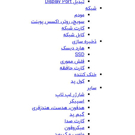
تبدیل Display Port
شبکه
مودم
سویچ، روتر، اکسس پوینت
کارت شبکه
کابل شبکه
ذخیره سازی
هارد دیسک
SSD
فلش مموری
کارت حافظه
خنک کننده
کول پد
سایر
شارژر لپ تاپ
اسپیکر
هدفون، هدست، هندزفری
گیم پد
کارت صدا
میکروفون
ماوس و کیبورد