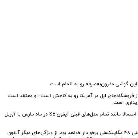
خود نوشته است که موجودی نسل فعلی آیفون SE به سرعت در تعداد زیادی از فروشگاه‌های اپل در آمریکا رو به کاهش است؛ او معتقد است
براساس ادعای مینگ‌چی کو، تحلیلگر زنجیره تامین اپل، آیفون SE 4 در سه ماهه اول ۲۰۲۵ روانه بازار می‌شود. براین اساس، این گوشی احتمالا مانند تمام مدل‌های قبلی آیفون SE در ماه مارس یا آوریل
شایعات حاکی از آن هستند که گوشی مقرون‌به‌صرفه اپل از نمایشگر ۶.۱ اینچی OLED، فناوری Face ID، پورت USB-C و یک دوربین پشتی ۴۸ مگاپیکسلی برخوردار خواهد بود. از ویژگی‌های دیگر آیفون