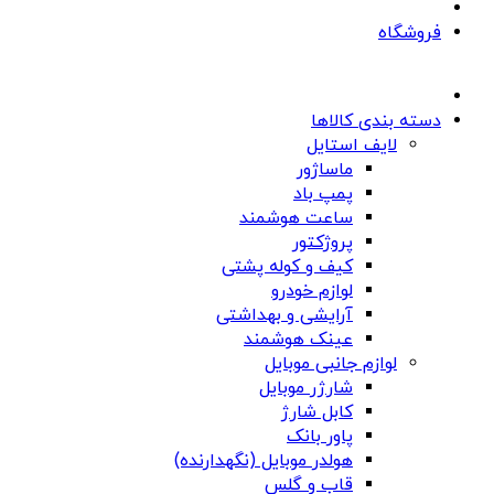
فروشگاه
دسته بندی کالاها
لایف استایل
ماساژور
پمپ باد
ساعت هوشمند
پروژکتور
کیف و کوله پشتی
لوازم خودرو
آرایشی و بهداشتی
عینک هوشمند
لوازم جانبی موبایل
شارژر موبایل
کابل شارژ
پاور بانک
هولدر موبایل (نگهدارنده)
قاب و گلس