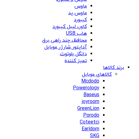
ماوس
ماوس پد
کیبورد
کاور، لیبل کیبورد
هاب USB
محافظ، چند راهی برق
آداپتور شارژر موبایل
دانگل بلوتوث
تمیز کننده
برند کالاها
کالاهای موبایل
Mcdodo
Powerology
Baseus
joyroom
GreenLion
Porodo
Coteetci
Earldom
SKG