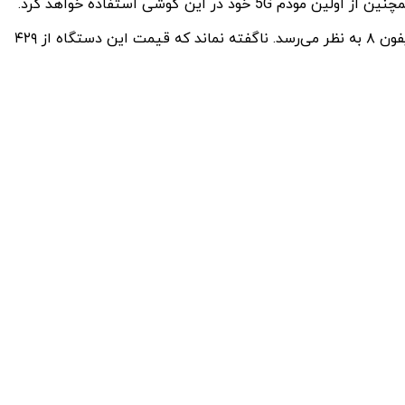
نسل فعلی آیفون SE با ویژگی‌های قدیمی همچون دکمه Touch ID، پورت لایتنینگ و حاشیه‌های ضخیم در اطراف نمایشگر، شبیه به آیفون ۸ به نظر می‌رسد. ناگفته نماند که قیمت این دستگاه از ۴۲۹