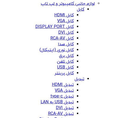
لوازم جانبی کامپیوتر و لپ تاپ
کابل
کابل HDMI
کابل VGA
کابل DISPLAY PORT
کابل DVI
کابل RCA-AV
کابل صدا
کابل نوری (اپتیکال)
کابل برق
کابل تلفن
کابل USB
کابل پرینتر
تبدیل
تبدیل HDMI
تبدیل VGA
تبدیل type-c
تبدیل USB به LAN
تبدیل DVI
تبدیل RCA-AV