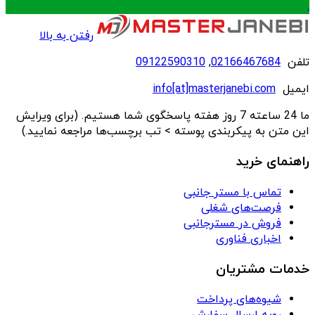
.
رفتن به بالا
تلفن
02166467684
,
09122590310
ایمیل
info[at]masterjanebi.com
ما 24 ساعته 7 روز هفته پاسخگوی شما هستیم. (برای ویرایش
این متن به پیکربندی پوسته > تب برچسب‌ها مراجعه نمایید.)
راهنمای خرید
تماس با مستر جانبی
فرصت‌های شغلی
فروش در مسترجانبی
اخباری فناوری
خدمات مشتریان
شیوه‌های پرداخت