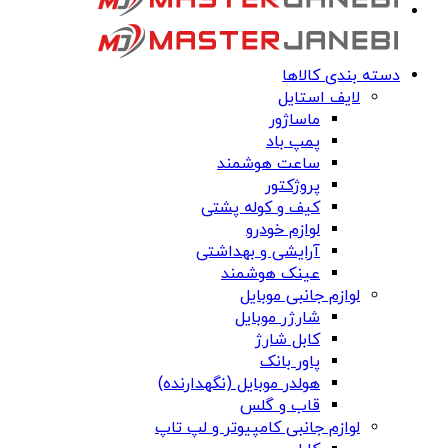
دسته بندی کالاها
لایف استایل
ماساژور
پمپ باد
ساعت هوشمند
پروژکتور
کیف و کوله پشتی
لوازم خودرو
آرایشی و بهداشتی
عینک هوشمند
لوازم جانبی موبایل
شارژر موبایل
کابل شارژ
پاور بانک
هولدر موبایل (نگهدارنده)
قاب و گلس
لوازم جانبی کامپیوتر و لپ تاپ