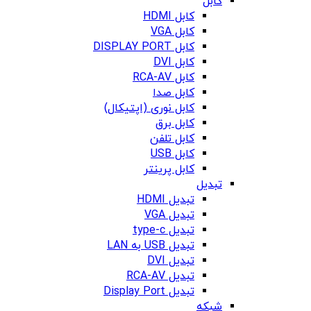
کابل
کابل HDMI
کابل VGA
کابل DISPLAY PORT
کابل DVI
کابل RCA-AV
کابل صدا
کابل نوری (اپتیکال)
کابل برق
کابل تلفن
کابل USB
کابل پرینتر
تبدیل
تبدیل HDMI
تبدیل VGA
تبدیل type-c
تبدیل USB به LAN
تبدیل DVI
تبدیل RCA-AV
تبدیل Display Port
شبکه