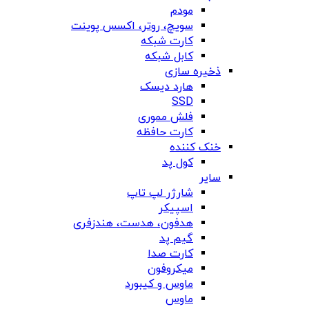
مودم
سویچ، روتر، اکسس پوینت
کارت شبکه
کابل شبکه
ذخیره سازی
هارد دیسک
SSD
فلش مموری
کارت حافظه
خنک کننده
کول پد
سایر
شارژر لپ تاپ
اسپیکر
هدفون، هدست، هندزفری
گیم پد
کارت صدا
میکروفون
ماوس و کیبورد
ماوس