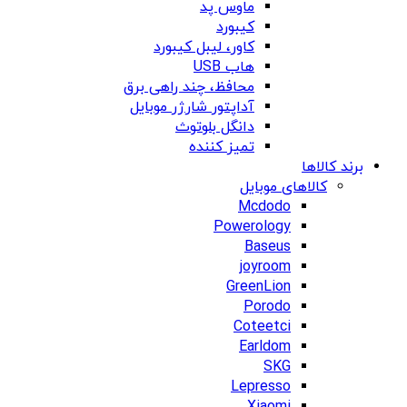
ماوس پد
کیبورد
کاور، لیبل کیبورد
هاب USB
محافظ، چند راهی برق
آداپتور شارژر موبایل
دانگل بلوتوث
تمیز کننده
برند کالاها
کالاهای موبایل
Mcdodo
Powerology
Baseus
joyroom
GreenLion
Porodo
Coteetci
Earldom
SKG
Lepresso