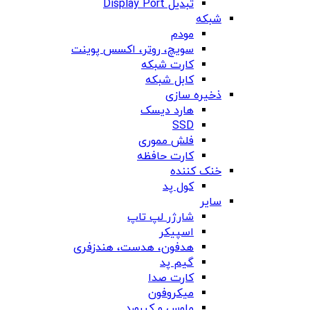
تبدیل Display Port
شبکه
مودم
سویچ، روتر، اکسس پوینت
کارت شبکه
کابل شبکه
ذخیره سازی
هارد دیسک
SSD
فلش مموری
کارت حافظه
خنک کننده
کول پد
سایر
شارژر لپ تاپ
اسپیکر
هدفون، هدست، هندزفری
گیم پد
کارت صدا
میکروفون
ماوس و کیبورد