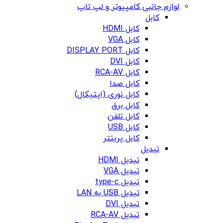
لوازم جانبی کامپیوتر و لپ تاپ
کابل
کابل HDMI
کابل VGA
کابل DISPLAY PORT
کابل DVI
کابل RCA-AV
کابل صدا
کابل نوری (اپتیکال)
کابل برق
کابل تلفن
کابل USB
کابل پرینتر
تبدیل
تبدیل HDMI
تبدیل VGA
تبدیل type-c
تبدیل USB به LAN
تبدیل DVI
تبدیل RCA-AV