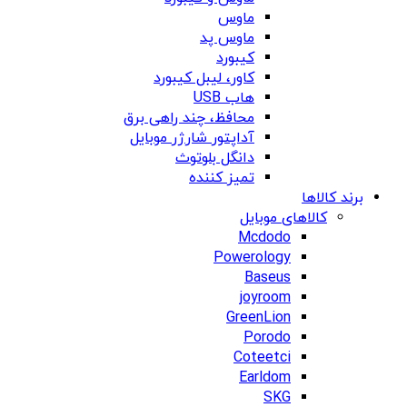
ماوس
ماوس پد
کیبورد
کاور، لیبل کیبورد
هاب USB
محافظ، چند راهی برق
آداپتور شارژر موبایل
دانگل بلوتوث
تمیز کننده
برند کالاها
کالاهای موبایل
Mcdodo
Powerology
Baseus
joyroom
GreenLion
Porodo
Coteetci
Earldom
SKG