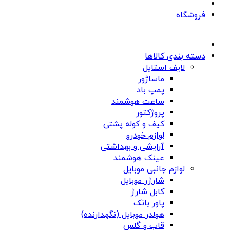
فروشگاه
دسته بندی کالاها
لایف استایل
ماساژور
پمپ باد
ساعت هوشمند
پروژکتور
کیف و کوله پشتی
لوازم خودرو
آرایشی و بهداشتی
عینک هوشمند
لوازم جانبی موبایل
شارژر موبایل
کابل شارژ
پاور بانک
هولدر موبایل (نگهدارنده)
قاب و گلس