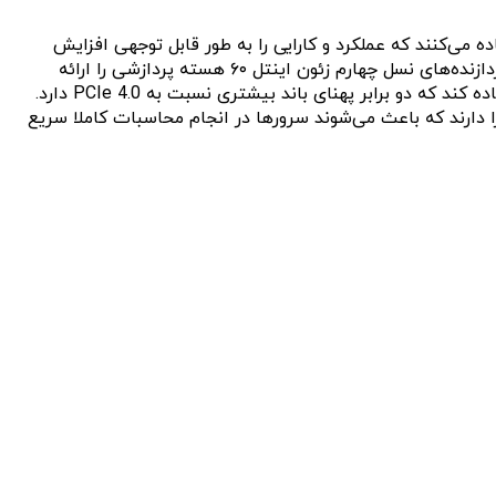
از پردازنده‌های نسل چهارم و نسل پنجم Intel Xeon Scalable و AMD EPYC 7004 استفاده می‌کنند که عملکرد و کارایی را به طور قابل توجهی افزایش
می‌دهند. این پردازنده‌ها با ارائه هسته‌های پردازشی، کش و مصرف کمتری انرژی نقش مهمی در افزایش بهره‌وری دارند. به‌طور مثال، پردازنده‌های نسل چهارم زئون اینتل ۶۰ هسته پردازشی را ارائه
می‌کنند، از حافظه‌های DDR5 با فرکانس ۴۸۰۰ مگاهرتز پشتیبانی می‌کنند و به سرور اجازه می‌دهند از اسلات گسترشی PCIe 5.0 استفاده کند که دو برابر پهنای باند بیشتری نسبت به PCIe 4.0 دارد.
پنجم نیز ۶۴ هسته پردازشی ارائه کرده و توانایی پشتیبانی از حافظه‌های DDR5 با فرکانس ۵۶۰۰ مگاهرتز را دارند که باعث می‌شوند سرورها در انجام محاسبات کاملا سریع