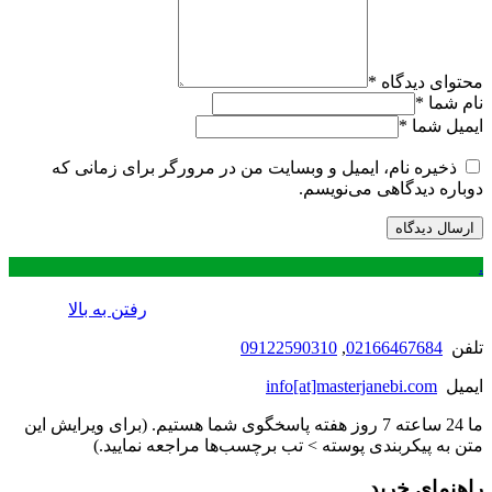
محتوای دیدگاه
*
نام شما
*
ایمیل شما
*
ذخیره نام، ایمیل و وبسایت من در مرورگر برای زمانی که
دوباره دیدگاهی می‌نویسم.
.
رفتن به بالا
تلفن
02166467684
,
09122590310
ایمیل
info[at]masterjanebi.com
ما 24 ساعته 7 روز هفته پاسخگوی شما هستیم. (برای ویرایش این
متن به پیکربندی پوسته > تب برچسب‌ها مراجعه نمایید.)
راهنمای خرید