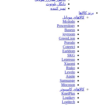
دانگل بلوتوث
تمیز کننده
برند کالاها
کالاهای موبایل
Mcdodo
Powerology
Baseus
joyroom
GreenLion
Porodo
Coteetci
Earldom
SKG
Lepresso
Xiaomi
Rtako
Levelo
Apple
Samsunge
Mocoson
کالاهای کامپیوتر
KnetPlus
Logikey
Logitech