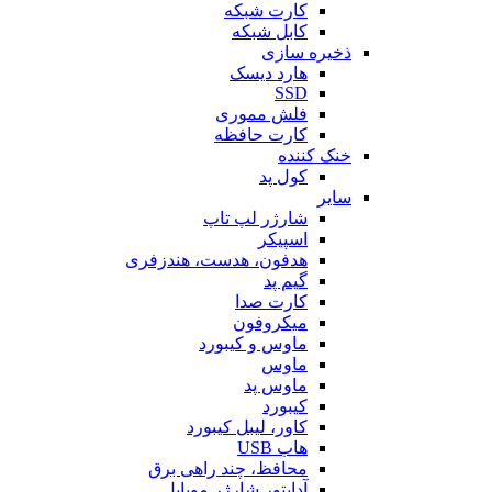
کارت شبکه
کابل شبکه
ذخیره سازی
هارد دیسک
SSD
فلش مموری
کارت حافظه
خنک کننده
کول پد
سایر
شارژر لپ تاپ
اسپیکر
هدفون، هدست، هندزفری
گیم پد
کارت صدا
میکروفون
ماوس و کیبورد
ماوس
ماوس پد
کیبورد
کاور، لیبل کیبورد
هاب USB
محافظ، چند راهی برق
آداپتور شارژر موبایل