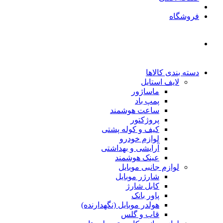
فروشگاه
دسته بندی کالاها
لایف استایل
ماساژور
پمپ باد
ساعت هوشمند
پروژکتور
کیف و کوله پشتی
لوازم خودرو
آرایشی و بهداشتی
عینک هوشمند
لوازم جانبی موبایل
شارژر موبایل
کابل شارژ
پاور بانک
هولدر موبایل (نگهدارنده)
قاب و گلس