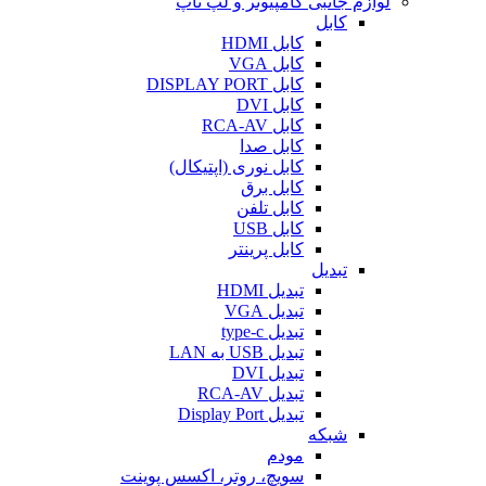
لوازم جانبی کامپیوتر و لپ تاپ
کابل
کابل HDMI
کابل VGA
کابل DISPLAY PORT
کابل DVI
کابل RCA-AV
کابل صدا
کابل نوری (اپتیکال)
کابل برق
کابل تلفن
کابل USB
کابل پرینتر
تبدیل
تبدیل HDMI
تبدیل VGA
تبدیل type-c
تبدیل USB به LAN
تبدیل DVI
تبدیل RCA-AV
تبدیل Display Port
شبکه
مودم
سویچ، روتر، اکسس پوینت