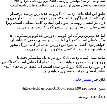
شیائومی در ماه نوامبر از ردمی K80 پرو رونمایی کرد و حالا
مشخصات نسل بعدی آن یعنی ردمی K90 پرو فاش شده است.
طبق این اطلاعات، ردمی K90 پرو به جدیدترین تراشه پرچمدار
کوالکام، اسنپدراگون ۸ الیت ۲، مجهز خواهد شد که انتظار می‌رود
در پاییز امسال رونمایی شود. این انتخاب کاملا منطقی است، زیرا
نسل قبلی این سری نیز از اسنپدراگون ۸ الیت بهره می‌برد.
اما جذاب‌ترین ویژگی این گوشی، دوربین تله‌فوتو پریسکوپی ۵۰
مگاپیکسلی است که برای اولین بار در سری ردمی K شاهد آن
خواهیم بود. گفته می‌شود این دوربین به دیافراگمی بزرگ مجهز
خواهد بود و قابلیت عکاسی ماکرو را نیز ارائه می‌دهد.
مانند نسل قبلی، ردمی K90 پرو نیز به یک نمایشگر تخت با
رزولوشن 2K مجهز خواهد شد. این‌ها تمام اطلاعاتی است که تاکنون
در مورد ردمی K90 پرو فاش شده است، اما قطعا در ماه‌های آینده
شاهد افشای جزئیات بیشتری خواهیم بود.
اتاق خبر
مستر جانبی
منبع: https://techfars.com/310367/redmi-k90-pro-specs/
دیدگاه‌های نوشته