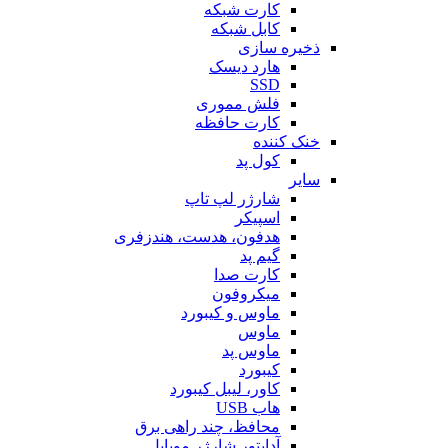
کارت شبکه
کابل شبکه
ذخیره سازی
هارد دیسک
SSD
فلش مموری
کارت حافظه
خنک کننده
کول پد
سایر
شارژر لپ تاپ
اسپیکر
هدفون، هدست، هندزفری
گیم پد
کارت صدا
میکروفون
ماوس و کیبورد
ماوس
ماوس پد
کیبورد
کاور، لیبل کیبورد
هاب USB
محافظ، چند راهی برق
آداپتور شارژر موبایل