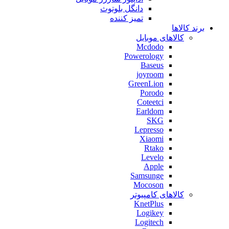
دانگل بلوتوث
تمیز کننده
برند کالاها
کالاهای موبایل
Mcdodo
Powerology
Baseus
joyroom
GreenLion
Porodo
Coteetci
Earldom
SKG
Lepresso
Xiaomi
Rtako
Levelo
Apple
Samsunge
Mocoson
کالاهای کامپیوتر
KnetPlus
Logikey
Logitech