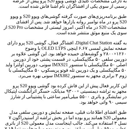
به تازگی مشخصات کلیدی گوشی ویوو S20 پرو پیش از عرضه
رسمی از سوی یکی از افشاگران نام آشنا فاش شده است.
طبق برنامه‌ریزی‌های صورت گرفته گوشی‌های ویوو S20 و ویوو
S20 پرو در ماه نوامبر روانه بازارها خواهد شد. پس از افشای
مشخصات S20 در ماه اکتبر، امروز لیستی از مشخصات S20 Pro از
سوی یک منبع موثق منتشر شده است.
به گفته Digital Chat Station، افشاگر فعال، گوشی S20 پرو دارای
صفحه نمایش لمسی ۶.۶۷ اینچی OLED LTPS با وضوح
۱۲۶۰×۲۸۰۰ و گوشه‌های خمیده خواهد بود. این گوشی علاوه بر
دوربین سلفی ۵۰ مگاپیکسلی، در قسمت پشتی خود از دوربین
اصلی ۵۰ مگاپیکسلی با سنسور IMX921 سونی، دوربین اولترا واید
۵۰ مگاپیکسلی و یک دوربین تله فوتو پریسکوپ ۵۰ مگاپیکسلی با
زوم ۳ برابری مجهز به سنسور IMX882 سونی بهره می‌برد.
این کاربر فعال پیش از این فاش کرده بود گوشی ویوو S20 پرو
مجهز به تراشه دیمنسیتی +۹۳۰۰ مدیاتک، حسگر اثرانگشت اپتیکال
در نمایشگر و باتری ۵۵۰۰ میلی‌آمپر ساعتی با پشتیبانی از شارژ
سیمی ۹۰ واتی خواهد بود.
طبق افشای اطلاعات قبلی، صفحه نمایش و دوربین سلفی مدل
معمولی S20 همانند پرو بوده اما در بخش تراشه از اسنپدراگون ۷
نسل ۳ استفاده می‌کند. جالب اینجاست مدل معمولی S20 از باتری
عظیم ۶۵۰۰ میلی‌آمپر ساعتی بهره مند بوده و با ضخامت تنها ۷.۱۹