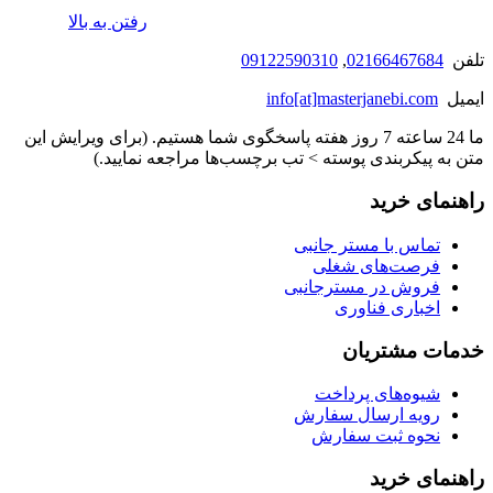
رفتن به بالا
تلفن
02166467684
,
09122590310
ایمیل
info[at]masterjanebi.com
ما 24 ساعته 7 روز هفته پاسخگوی شما هستیم. (برای ویرایش این
متن به پیکربندی پوسته > تب برچسب‌ها مراجعه نمایید.)
راهنمای خرید
تماس با مستر جانبی
فرصت‌های شغلی
فروش در مسترجانبی
اخباری فناوری
خدمات مشتریان
شیوه‌های پرداخت
رویه ارسال سفارش
نحوه ثبت سفارش
راهنمای خرید