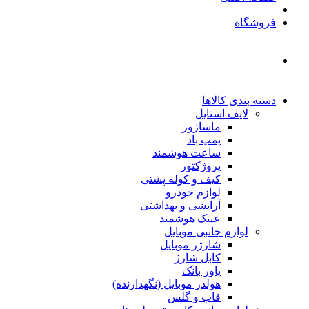
فروشگاه
دسته بندی کالاها
لایف استایل
ماساژور
پمپ باد
ساعت هوشمند
پروژکتور
کیف و کوله پشتی
لوازم خودرو
آرایشی و بهداشتی
عینک هوشمند
لوازم جانبی موبایل
شارژر موبایل
کابل شارژ
پاور بانک
هولدر موبایل (نگهدارنده)
قاب و گلس