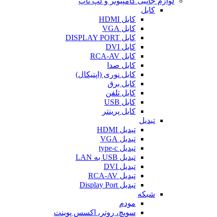
لوازم جانبی کامپیوتر و لپ تاپ
کابل
کابل HDMI
کابل VGA
کابل DISPLAY PORT
کابل DVI
کابل RCA-AV
کابل صدا
کابل نوری (اپتیکال)
کابل برق
کابل تلفن
کابل USB
کابل پرینتر
تبدیل
تبدیل HDMI
تبدیل VGA
تبدیل type-c
تبدیل USB به LAN
تبدیل DVI
تبدیل RCA-AV
تبدیل Display Port
شبکه
مودم
سویچ، روتر، اکسس پوینت