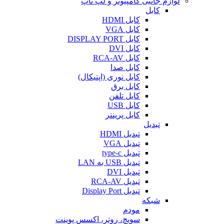
لوازم جانبی کامپیوتر و لپ تاپ
کابل
کابل HDMI
کابل VGA
کابل DISPLAY PORT
کابل DVI
کابل RCA-AV
کابل صدا
کابل نوری (اپتیکال)
کابل برق
کابل تلفن
کابل USB
کابل پرینتر
تبدیل
تبدیل HDMI
تبدیل VGA
تبدیل type-c
تبدیل USB به LAN
تبدیل DVI
تبدیل RCA-AV
تبدیل Display Port
شبکه
مودم
سویچ، روتر، اکسس پوینت