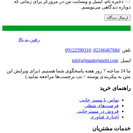
ذخیره نام، ایمیل و وبسایت من در مرورگر برای زمانی که
دوباره دیدگاهی می‌نویسم.
.
رفتن به بالا
تلفن
02166467684
,
09122590310
ایمیل
info[at]masterjanebi.com
ما 24 ساعته 7 روز هفته پاسخگوی شما هستیم. (برای ویرایش این
متن به پیکربندی پوسته > تب برچسب‌ها مراجعه نمایید.)
راهنمای خرید
تماس با مستر جانبی
فرصت‌های شغلی
فروش در مسترجانبی
اخباری فناوری
خدمات مشتریان