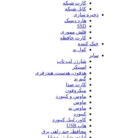
کارت شبکه
کابل شبکه
ذخیره سازی
هارد دیسک
SSD
فلش مموری
کارت حافظه
خنک کننده
کول پد
سایر
شارژر لپ تاپ
اسپیکر
هدفون، هدست، هندزفری
گیم پد
کارت صدا
میکروفون
ماوس و کیبورد
ماوس
ماوس پد
کیبورد
کاور، لیبل کیبورد
هاب USB
محافظ، چند راهی برق
آداپتور شارژر موبایل