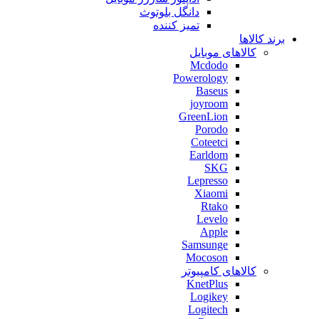
دانگل بلوتوث
تمیز کننده
برند کالاها
کالاهای موبایل
Mcdodo
Powerology
Baseus
joyroom
GreenLion
Porodo
Coteetci
Earldom
SKG
Lepresso
Xiaomi
Rtako
Levelo
Apple
Samsunge
Mocoson
کالاهای کامپیوتر
KnetPlus
Logikey
Logitech