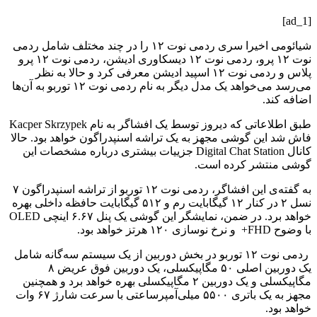
[ad_1]
شیائومی اخیرا سری ردمی نوت ۱۲ را در چند مختلف شامل ردمی
نوت ۱۲ پرو، ردمی نوت ۱۲ دیسکاوری ادیشن، ردمی نوت ۱۲ پرو
پلاس و ردمی نوت ۱۲ اسپید ادیشن معرفی کرد و حالا به نظر
می‌رسد می‌خواهد یک مدل دیگر به نام ردمی نوت ۱۲ توربو به آن‌ها
اضافه کند‌.
طبق اطلاعاتی که دیروز توسط یک افشاگر به نام Kacper Skrzypek
فاش شد این گوشی مجهز به یک تراشه اسنپدراگون خواهد بود. حالا
کانال Digital Chat Station جزییات بیشتری درباره مشخصات این
گوشی منتشر کرده است. ‌
به گفته‌ی این افشاگر، ردمی نوت ۱۲ توربو از تراشه اسنپدراگون ۷
نسل ۲ در کنار ۱۲ گیگابایت رم و ۵۱۲ گیگابایت حافظه داخلی بهره
خواهد برد. در ضمن، نمایشگر این گوشی یک پنل ۶.۶۷ اینچی OLED
با وضوح FHD+ و نرخ نوسازی ۱۲۰ هرتز خواهد بود.
ردمی نوت ۱۲ توربو در بخش دوربین از یک سیستم سه‌گانه شامل
یک دوربین اصلی ۵۰ مگاپیکسلی، یک دوربین فوق عریض ۸
مگاپیکسلی و یک دوربین ۲ مگاپیکسلی بهره خواهد برد و همچنین
مجهز به یک باتری ۵۵۰۰ میلی‌آمپرساعتی با سرعت شارژ ۶۷ وات
خواهد بود.‌‌