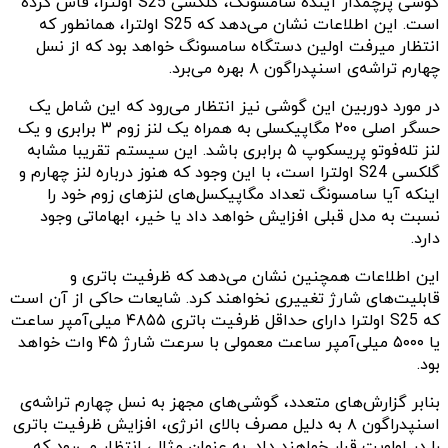
گوشی پرچمدار آینده سامسونگ، گلکسی S25 اولترا، فاش کرده
است. این اطلاعات نشان می‌دهد که S25 اولترا، همانطور که
انتظار میرفت اولین دستگاه سامسونگ خواهد بود که از نسل
چهارم تراشه‌ی اسنپدراگون ۸ بهره می‌برد.
در مورد دوربین این گوشی نیز انتظار می‌رود که این شامل یک
حسگر اصلی ۲۰۰ مگاپیکسلی به همراه یک لنز زوم ۳ برابری و یک
لنز تله‌فوتو پریسکوپ ۵ برابری باشد. این سیستم تقریبا مشابه
گلکسی S24 اولترا است، با این وجود که هنوز درباره لنز چهارم و
اینکه آیا سامسونگ تعداد مگاپیکسل‌های لنزهای زوم خود را
نسبت به مدل قبلی افزایش خواهد داد یا خیر، ابهاماتی وجود
دارد.
این اطلاعات همچنین نشان می‌دهد که ظرفیت باتری و
قابلیت‌های شارژ تغییری نخواهند کرد. شایعات حاکی از آن است
که S25 اولترا دارای حداقل ظرفیت باتری ۴۸۵۵ میلی‌آمپر ساعت
یا ۵۰۰۰ میلی‌آمپر ساعت معمولی با سرعت شارژ ۴۵ وات خواهد
بود.
بنابر گزارش‌های متعدد، گوشی‌های مجهز به نسل چهارم تراشه‌ی
اسنپدراگون ۸ به دلیل مصرف بالای انرژی، افزایش ظرفیت باتری
را در اولویت قرار خواهند داد. به عنوان مثال، انتظار می‌رود که