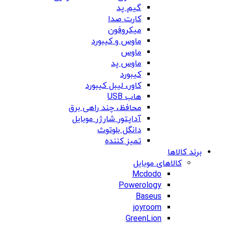
گیم پد
کارت صدا
میکروفون
ماوس و کیبورد
ماوس
ماوس پد
کیبورد
کاور، لیبل کیبورد
هاب USB
محافظ، چند راهی برق
آداپتور شارژر موبایل
دانگل بلوتوث
تمیز کننده
برند کالاها
کالاهای موبایل
Mcdodo
Powerology
Baseus
joyroom
GreenLion