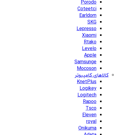
Porodo
Coteetci
Earldom
SKG
Lepresso
Xiaomi
Rtako
Levelo
Apple
Samsunge
Mocoson
کالاهای کامپیوتر
KnetPlus
Logikey
Logitech
Rapoo
Tsco
Eleven
royal
Onikuma