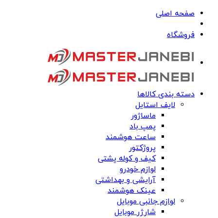
صفحه اصلی
فروشگاه
دسته بندی کالاها
لایف استایل
ماساژور
پمپ باد
ساعت هوشمند
پروژکتور
کیف و کوله پشتی
لوازم خودرو
آرایشی و بهداشتی
عینک هوشمند
لوازم جانبی موبایل
شارژر موبایل