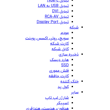
تبدیل type-c
تبدیل USB به LAN
تبدیل DVI
تبدیل RCA-AV
تبدیل Display Port
شبکه
مودم
سویچ، روتر، اکسس پوینت
کارت شبکه
کابل شبکه
ذخیره سازی
هارد دیسک
SSD
فلش مموری
کارت حافظه
خنک کننده
کول پد
سایر
شارژر لپ تاپ
اسپیکر
هدفون، هدست، هندزفری