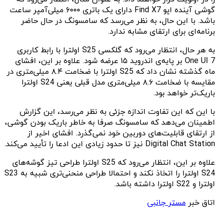
گوشی آینده اپو Find X7 دارای یک باتری ۶۰۰۰ میلی‌آمپر ساعت
باشد. با این حال، به نظر می‌رسد که سامسونگ در حال حاضر
برنامه‌ای برای ارتقای مشابه ندارد.
به هر حال، انتظار می‌رود که گلکسی S25 اولترا با رابط کاربری
One UI 7 بر پایه‌ی اندروید ۱۵ عرضه شود. علاوه بر این، افشای
ماه گذشته نشان داد که S25 اولترا با ضخامت ۸.۴ میلی‌متری در
مقایسه با ضخامت ۸.۶ میلی‌متری مدل قبلی یعنی S24 اولترا
باریک‌تر خواهد بود.
با این که این تفاوت اندازه جزئی به نظر می‌رسد، این گزارش
اطمینان می‌دهد که سامسونگ صرفا به خاطر باریک بودن گوشی،
از ارتقای قابلیت‌های دوربین خود نمی‌گذرد. افشای اخیر از
Digital Chat Station نیز تا حدود زیادی این ادعا را تأیید می‌کند.
علاوه بر این، انتظار می‌رود که S25 اولترا طراحی تیز گوشه‌های
S24 اولترا را اتخاذ نکند و احتمالا طراحی منحنی‌تری شبیه به S23
اولترا و S22 اولترا داشته باشد.
اتاق خبر
مستر جانبی