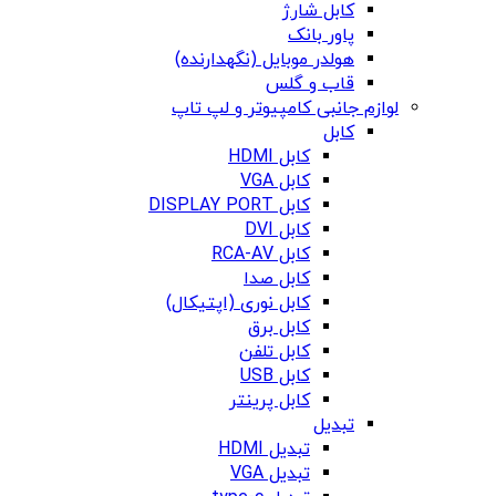
کابل شارژ
پاور بانک
هولدر موبایل (نگهدارنده)
قاب و گلس
لوازم جانبی کامپیوتر و لپ تاپ
کابل
کابل HDMI
کابل VGA
کابل DISPLAY PORT
کابل DVI
کابل RCA-AV
کابل صدا
کابل نوری (اپتیکال)
کابل برق
کابل تلفن
کابل USB
کابل پرینتر
تبدیل
تبدیل HDMI
تبدیل VGA