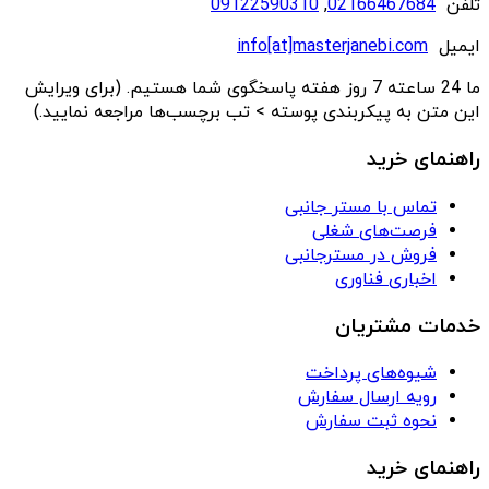
تلفن
02166467684
,
09122590310
ایمیل
info[at]masterjanebi.com
ما 24 ساعته 7 روز هفته پاسخگوی شما هستیم. (برای ویرایش
این متن به پیکربندی پوسته > تب برچسب‌ها مراجعه نمایید.)
راهنمای خرید
تماس با مستر جانبی
فرصت‌های شغلی
فروش در مسترجانبی
اخباری فناوری
خدمات مشتریان
شیوه‌های پرداخت
رویه ارسال سفارش
نحوه ثبت سفارش
راهنمای خرید