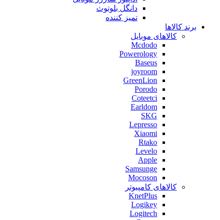
دانگل بلوتوث
تمیز کننده
برند کالاها
کالاهای موبایل
Mcdodo
Powerology
Baseus
joyroom
GreenLion
Porodo
Coteetci
Earldom
SKG
Lepresso
Xiaomi
Rtako
Levelo
Apple
Samsunge
Mocoson
کالاهای کامپیوتر
KnetPlus
Logikey
Logitech