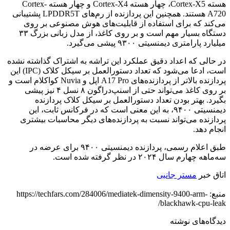
هسته Cortex-X5، چهار هسته Cortex-X4 و چهار هسته Cortex-
A720 هستند. همچنین این پردازنده از رم‌های LPDDR5T پشتیبانی
می‌کند که برای استفاده از قابلیت‌های هوش مصنوعی بر روی
دستگاه بسیار مهم است و بر روی کاغذ، از مدل زبانی بزرگ ۳۳
میلیارد پارامتری دیمنسیتی ۹۳۰۰ پیشی می‌گیرد.
در حالی که اعداد دقیق عملکرد این تراشه به اشتراک گذاشته نشده
است، ادعا می‌شود که تعداد دستورالعمل بر سیکل کلاک (IPC) این
پردازنده بالاتر از پردازنده‌های A17 Pro اپل و Nuvia کواکلام است و
بر روی کاغذ می‌تواند حتی از اسنپ‌دراگون ۸ نسل ۴ نیز پیشی
بگیرد. بهتر بودن تعداد دستورالعمل بر سیکل کلاک پردازنده
دیمنسیتی ۹۴۰۰، به این معنی است که در فرکانس ثابت، این
پردازنده می‌تواند نسبت به پردازنده‌های دیگر محاسبات بیشتری
انجام دهد.
طبق اعلام رسمی، پردازنده دیمنسیتی ۹۴۰۰ برای عرضه در
سه‌ماهه چهارم سال ۲۰۲۴ در نظر گرفته شده است.
اتاق خبر
مستر جانبی
منبع: https://techfars.com/284006/mediatek-dimensity-9400-arm-
blackhawk-cpu-leak/
دیدگاه‌های نوشته