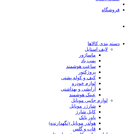
فروشگاه
دسته بندی کالاها
لایف استایل
ماساژور
پمپ باد
ساعت هوشمند
پروژکتور
کیف و کوله پشتی
لوازم خودرو
آرایشی و بهداشتی
عینک هوشمند
لوازم جانبی موبایل
شارژر موبایل
کابل شارژ
پاور بانک
هولدر موبایل (نگهدارنده)
قاب و گلس