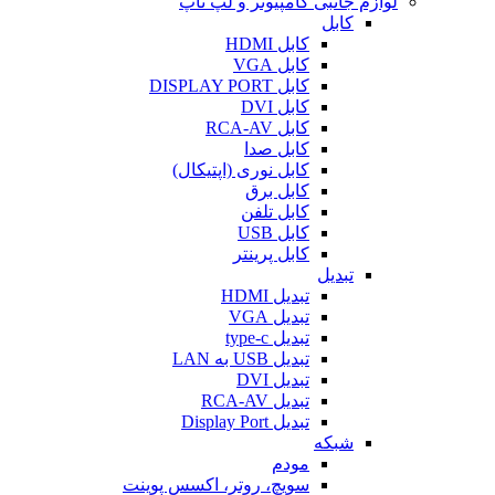
لوازم جانبی کامپیوتر و لپ تاپ
کابل
کابل HDMI
کابل VGA
کابل DISPLAY PORT
کابل DVI
کابل RCA-AV
کابل صدا
کابل نوری (اپتیکال)
کابل برق
کابل تلفن
کابل USB
کابل پرینتر
تبدیل
تبدیل HDMI
تبدیل VGA
تبدیل type-c
تبدیل USB به LAN
تبدیل DVI
تبدیل RCA-AV
تبدیل Display Port
شبکه
مودم
سویچ، روتر، اکسس پوینت