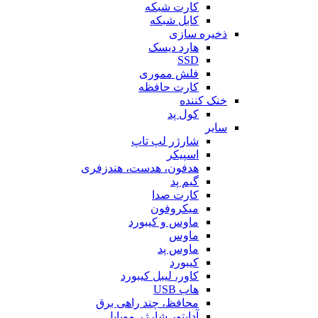
کارت شبکه
کابل شبکه
ذخیره سازی
هارد دیسک
SSD
فلش مموری
کارت حافظه
خنک کننده
کول پد
سایر
شارژر لپ تاپ
اسپیکر
هدفون، هدست، هندزفری
گیم پد
کارت صدا
میکروفون
ماوس و کیبورد
ماوس
ماوس پد
کیبورد
کاور، لیبل کیبورد
هاب USB
محافظ، چند راهی برق
آداپتور شارژر موبایل