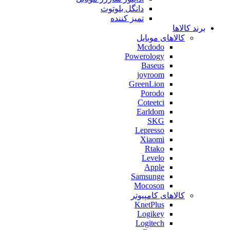
دانگل بلوتوث
تمیز کننده
برند کالاها
کالاهای موبایل
Mcdodo
Powerology
Baseus
joyroom
GreenLion
Porodo
Coteetci
Earldom
SKG
Lepresso
Xiaomi
Rtako
Levelo
Apple
Samsunge
Mocoson
کالاهای کامپیوتر
KnetPlus
Logikey
Logitech