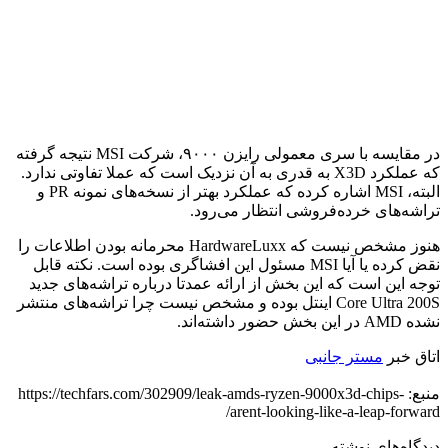
در مقایسه با سری معمولی رایزن ۹۰۰۰، شرکت MSI نتیجه گرفته
که عملکرد X3D به قدری به آن نزدیک است که عملا تفاوتی ندارد.
البته، MSI اشاره کرده که عملکرد بهتر از نسخه‌های نمونه PR و
تراشه‌های خرده‌فروشی انتظار می‌رود.
هنوز مشخص نیست که HardwareLuxx محرمانه‌ بودن اطلاعات را
نقض کرده یا آیا MSI مسئول این افشاگری بوده است. نکته قابل
توجه این است که این بخش از ارائه عمدتا درباره تراشه‌های جدید
Core Ultra 200S اینتل بوده و مشخص نیست چرا تراشه‌های منتشر
نشده AMD در این بخش حضور داشته‌اند.
اتاق خبر
مستر جانبی
منبع: https://techfars.com/302909/leak-amds-ryzen-9000x3d-chips-
arent-looking-like-a-leap-forward/
دیدگاه‌های نوشته