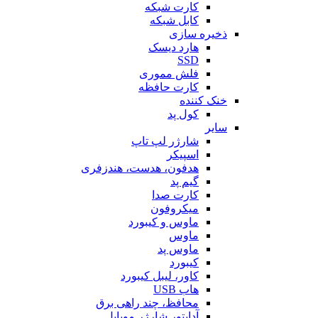
کارت شبکه
کابل شبکه
ذخیره سازی
هارد دیسک
SSD
فلش مموری
کارت حافظه
خنک کننده
کول پد
سایر
شارژر لپ تاپ
اسپیکر
هدفون، هدست، هندزفری
گیم پد
کارت صدا
میکروفون
ماوس و کیبورد
ماوس
ماوس پد
کیبورد
کاور، لیبل کیبورد
هاب USB
محافظ، چند راهی برق
آداپتور شارژر موبایل