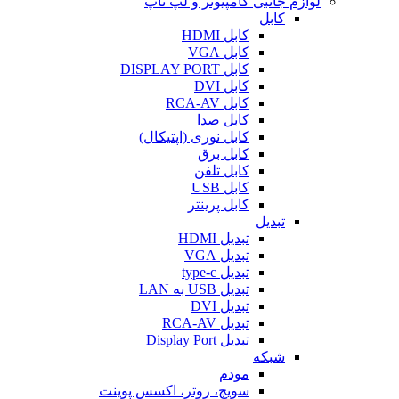
لوازم جانبی کامپیوتر و لپ تاپ
کابل
کابل HDMI
کابل VGA
کابل DISPLAY PORT
کابل DVI
کابل RCA-AV
کابل صدا
کابل نوری (اپتیکال)
کابل برق
کابل تلفن
کابل USB
کابل پرینتر
تبدیل
تبدیل HDMI
تبدیل VGA
تبدیل type-c
تبدیل USB به LAN
تبدیل DVI
تبدیل RCA-AV
تبدیل Display Port
شبکه
مودم
سویچ، روتر، اکسس پوینت