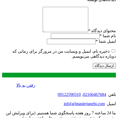
محتوای دیدگاه
*
نام شما
*
ایمیل شما
*
ذخیره نام، ایمیل و وبسایت من در مرورگر برای زمانی که
دوباره دیدگاهی می‌نویسم.
.
رفتن به بالا
تلفن
02166467684
,
09122590310
ایمیل
info[at]masterjanebi.com
ما 24 ساعته 7 روز هفته پاسخگوی شما هستیم. (برای ویرایش این
متن به پیکربندی پوسته > تب برچسب‌ها مراجعه نمایید.)