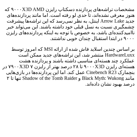
مشخصات تراشه‌های پردازنده دسکتاپ رایزن ۹۰۰۰X3D AMD که
هنوز معرفی نشده‌اند، تا حدی لو رفته است. اما مانند پردازنده‌های
جدید Arrow Lake اینتل، به نظر نمی‌رسد که این تراشه‌ها پیشرفت
چشمگیری نسبت به نسل قبلی خود داشته باشند. این می‌تواند خبر
ناامیدکننده‌ای باشد، به‌ خصوص با توجه به اینکه پردازنده‌های رایزن
۹۰۰۰ در ابتدا استقبال چندان خوبی نداشتند.
بر اساس چندین اسلاید فاش شده از ارائه MSI که امروز توسط
HardwareLuxx منتشر شد، این تراشه‌های جدید ممکن است
عملکرد چند هسته‌ای مناسبی داشته باشند و پردازنده هشت
هسته‌ای رایزن ۹۰۰۰X3D تا ۲۸ درصد بهتر از رایزن ۷ ۷۹۰۰X3D در
بنچمارک Cinebench R23 عمل کند. اما این پردازنده‌ها در بازی‌هایی
مانند Black Myth: Wukong و Shadow of the Tomb Raider تنها تا ۲
درصد بهبود نشان داده‌اند.