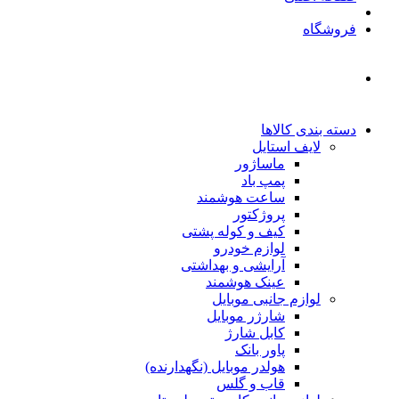
فروشگاه
دسته بندی کالاها
لایف استایل
ماساژور
پمپ باد
ساعت هوشمند
پروژکتور
کیف و کوله پشتی
لوازم خودرو
آرایشی و بهداشتی
عینک هوشمند
لوازم جانبی موبایل
شارژر موبایل
کابل شارژ
پاور بانک
هولدر موبایل (نگهدارنده)
قاب و گلس