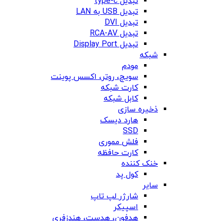
تبدیل type-c
تبدیل USB به LAN
تبدیل DVI
تبدیل RCA-AV
تبدیل Display Port
شبکه
مودم
سویچ، روتر، اکسس پوینت
کارت شبکه
کابل شبکه
ذخیره سازی
هارد دیسک
SSD
فلش مموری
کارت حافظه
خنک کننده
کول پد
سایر
شارژر لپ تاپ
اسپیکر
هدفون، هدست، هندزفری