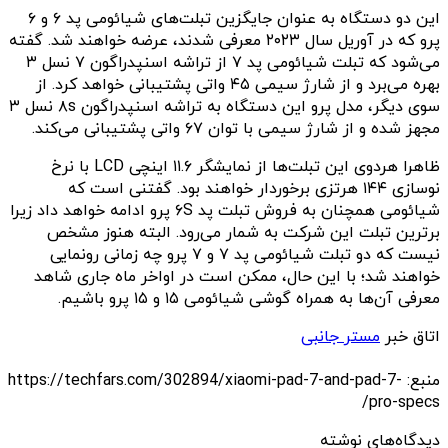
این دو دستگاه به عنوان جایگزین تبلت‌های شیائومی پد ۶ و ۶
پرو که در آوریل سال ۲۰۲۳ معرفی شدند، عرضه خواهند شد. گفته
می‌شود که تبلت شیائومی پد ۷ از تراشه اسنپدراگون ۷ نسل ۳
بهره می‌برد و از شارژ سیمی ۴۵ واتی پشتیبانی خواهد کرد. از
سوی دیگر، مدل پرو این دستگاه به تراشه اسنپدراگون ۸s نسل ۳
مجهز شده و از شارژ سیمی با توان ۶۷ واتی پشتیبانی می‌کند.
ظاهرا هردوی این تبلت‌ها از نمایشگر ۱۱.۶ اینچی LCD با نرخ
نوسازی ۱۴۴ هرتزی برخوردار خواهند بود. گفتنی است که
شیائومی همچنان به فروش تبلت پد ۶S پرو ادامه خواهد داد زیرا
برترین تبلت این شرکت به شمار می‌رود. البته هنوز مشخص
نیست که دو تبلت شیائومی پد ۷ و ۷ پرو چه زمانی رونمایی
خواهند شد؛ با این حال، ممکن است در اواخر ماه جاری شاهد
معرفی آن‌ها به همراه گوشی شیائومی ۱۵ و ۱۵ پرو باشیم.
اتاق خبر
مستر جانبی
منبع: https://techfars.com/302894/xiaomi-pad-7-and-pad-7-
pro-specs/
دیدگاه‌های نوشته