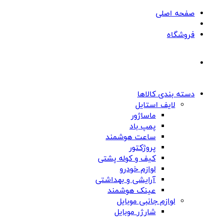
صفحه اصلی
فروشگاه
دسته بندی کالاها
لایف استایل
ماساژور
پمپ باد
ساعت هوشمند
پروژکتور
کیف و کوله پشتی
لوازم خودرو
آرایشی و بهداشتی
عینک هوشمند
لوازم جانبی موبایل
شارژر موبایل