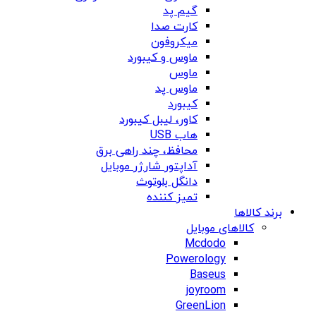
گیم پد
کارت صدا
میکروفون
ماوس و کیبورد
ماوس
ماوس پد
کیبورد
کاور، لیبل کیبورد
هاب USB
محافظ، چند راهی برق
آداپتور شارژر موبایل
دانگل بلوتوث
تمیز کننده
برند کالاها
کالاهای موبایل
Mcdodo
Powerology
Baseus
joyroom
GreenLion