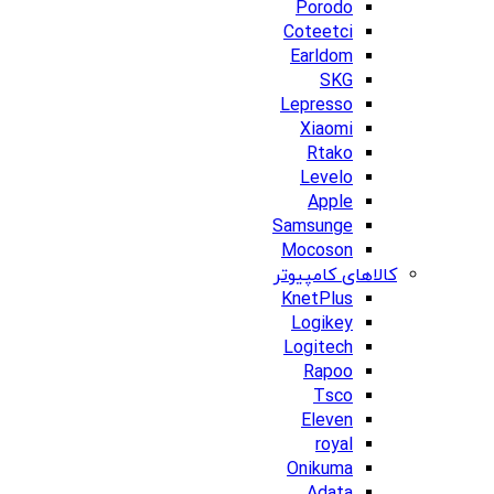
Porodo
Coteetci
Earldom
SKG
Lepresso
Xiaomi
Rtako
Levelo
Apple
Samsunge
Mocoson
کالاهای کامپیوتر
KnetPlus
Logikey
Logitech
Rapoo
Tsco
Eleven
royal
Onikuma