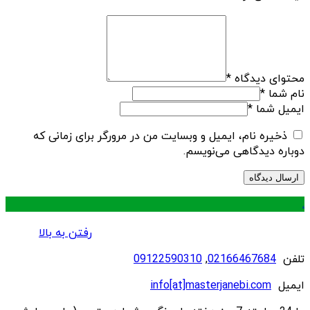
محتوای دیدگاه
*
نام شما
*
ایمیل شما
*
ذخیره نام، ایمیل و وبسایت من در مرورگر برای زمانی که
دوباره دیدگاهی می‌نویسم.
.
رفتن به بالا
تلفن
02166467684
,
09122590310
ایمیل
info[at]masterjanebi.com