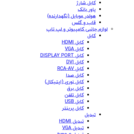
کابل شارژ
پاور بانک
هولدر موبایل (نگهدارنده)
قاب و گلس
لوازم جانبی کامپیوتر و لپ تاپ
کابل
کابل HDMI
کابل VGA
کابل DISPLAY PORT
کابل DVI
کابل RCA-AV
کابل صدا
کابل نوری (اپتیکال)
کابل برق
کابل تلفن
کابل USB
کابل پرینتر
تبدیل
تبدیل HDMI
تبدیل VGA