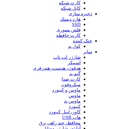
کارت شبکه
کابل شبکه
ذخیره سازی
هارد دیسک
SSD
فلش مموری
کارت حافظه
خنک کننده
کول پد
سایر
شارژر لپ تاپ
اسپیکر
هدفون، هدست، هندزفری
گیم پد
کارت صدا
میکروفون
ماوس و کیبورد
ماوس
ماوس پد
کیبورد
کاور، لیبل کیبورد
هاب USB
محافظ، چند راهی برق
آداپتور شارژر موبایل