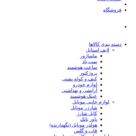
فروشگاه
دسته بندی کالاها
لایف استایل
ماساژور
پمپ باد
ساعت هوشمند
پروژکتور
کیف و کوله پشتی
لوازم خودرو
آرایشی و بهداشتی
عینک هوشمند
لوازم جانبی موبایل
شارژر موبایل
کابل شارژ
پاور بانک
هولدر موبایل (نگهدارنده)
قاب و گلس