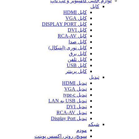
لوازم جانبی کامپیوتر و لپ تاپ
کابل
کابل HDMI
کابل VGA
کابل DISPLAY PORT
کابل DVI
کابل RCA-AV
کابل صدا
کابل نوری (اپتیکال)
کابل برق
کابل تلفن
کابل USB
کابل پرینتر
تبدیل
تبدیل HDMI
تبدیل VGA
تبدیل type-c
تبدیل USB به LAN
تبدیل DVI
تبدیل RCA-AV
تبدیل Display Port
شبکه
مودم
سویچ، روتر، اکسس پوینت