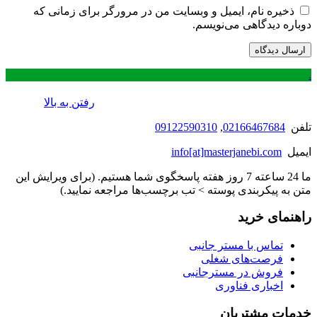
ذخیره نام، ایمیل و وبسایت من در مرورگر برای زمانی که
دوباره دیدگاهی می‌نویسم.
.
رفتن به بالا
تلفن
02166467684
,
09122590310
ایمیل
info[at]masterjanebi.com
ما 24 ساعته 7 روز هفته پاسخگوی شما هستیم. (برای ویرایش این
متن به پیکربندی پوسته > تب برچسب‌ها مراجعه نمایید.)
راهنمای خرید
تماس با مستر جانبی
فرصت‌های شغلی
فروش در مسترجانبی
اخباری فناوری
خدمات مشتریان