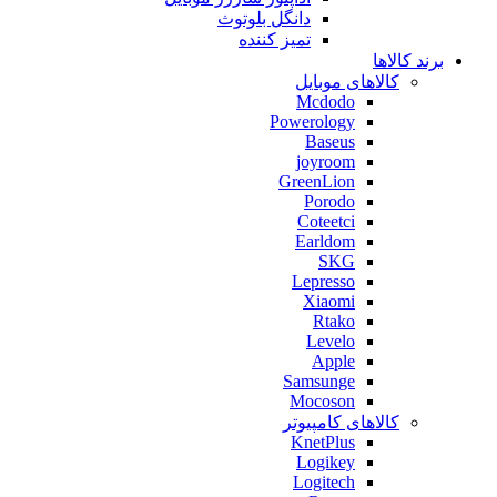
دانگل بلوتوث
تمیز کننده
برند کالاها
کالاهای موبایل
Mcdodo
Powerology
Baseus
joyroom
GreenLion
Porodo
Coteetci
Earldom
SKG
Lepresso
Xiaomi
Rtako
Levelo
Apple
Samsunge
Mocoson
کالاهای کامپیوتر
KnetPlus
Logikey
Logitech