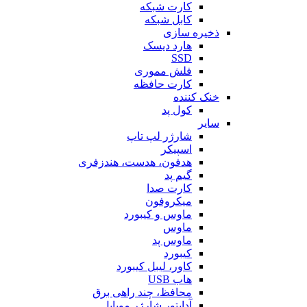
کارت شبکه
کابل شبکه
ذخیره سازی
هارد دیسک
SSD
فلش مموری
کارت حافظه
خنک کننده
کول پد
سایر
شارژر لپ تاپ
اسپیکر
هدفون، هدست، هندزفری
گیم پد
کارت صدا
میکروفون
ماوس و کیبورد
ماوس
ماوس پد
کیبورد
کاور، لیبل کیبورد
هاب USB
محافظ، چند راهی برق
آداپتور شارژر موبایل