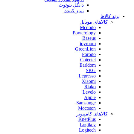
دانگل بلوتوث
تمیز کننده
برند کالاها
کالاهای موبایل
Mcdodo
Powerology
Baseus
joyroom
GreenLion
Porodo
Coteetci
Earldom
SKG
Lepresso
Xiaomi
Rtako
Levelo
Apple
Samsunge
Mocoson
کالاهای کامپیوتر
KnetPlus
Logikey
Logitech