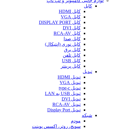
لوازم جانبی کامپیوتر و لپ تاپ
کابل
کابل HDMI
کابل VGA
کابل DISPLAY PORT
کابل DVI
کابل RCA-AV
کابل صدا
کابل نوری (اپتیکال)
کابل برق
کابل تلفن
کابل USB
کابل پرینتر
تبدیل
تبدیل HDMI
تبدیل VGA
تبدیل type-c
تبدیل USB به LAN
تبدیل DVI
تبدیل RCA-AV
تبدیل Display Port
شبکه
مودم
سویچ، روتر، اکسس پوینت