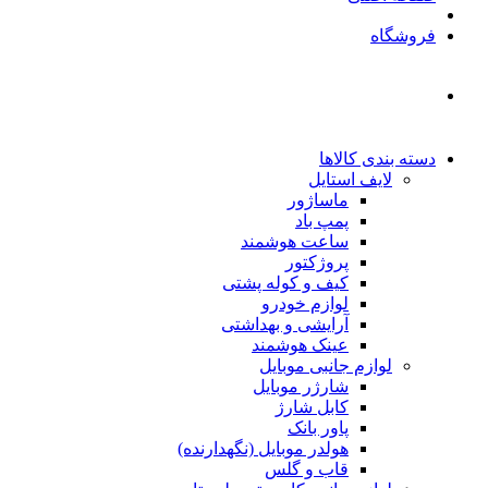
فروشگاه
دسته بندی کالاها
لایف استایل
ماساژور
پمپ باد
ساعت هوشمند
پروژکتور
کیف و کوله پشتی
لوازم خودرو
آرایشی و بهداشتی
عینک هوشمند
لوازم جانبی موبایل
شارژر موبایل
کابل شارژ
پاور بانک
هولدر موبایل (نگهدارنده)
قاب و گلس