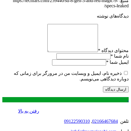
منبع: https://techfars.com/259440/sd-8-gen-3-and-red-magic-9-
specs-leaked/
دیدگاه‌های نوشته
محتوای دیدگاه
*
نام شما
*
ایمیل شما
*
ذخیره نام، ایمیل و وبسایت من در مرورگر برای زمانی که
دوباره دیدگاهی می‌نویسم.
.
رفتن به بالا
تلفن
02166467684
,
09122590310