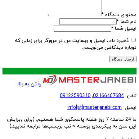
محتوای دیدگاه
*
نام شما
*
ایمیل شما
*
ذخیره نام، ایمیل و وبسایت من در مرورگر برای زمانی که
دوباره دیدگاهی می‌نویسم.
.
رفتن به بالا
تلفن
02166467684
,
09122590310
ایمیل
info[at]masterjanebi.com
ما 24 ساعته 7 روز هفته پاسخگوی شما هستیم. (برای ویرایش
این متن به پیکربندی پوسته > تب برچسب‌ها مراجعه نمایید.)