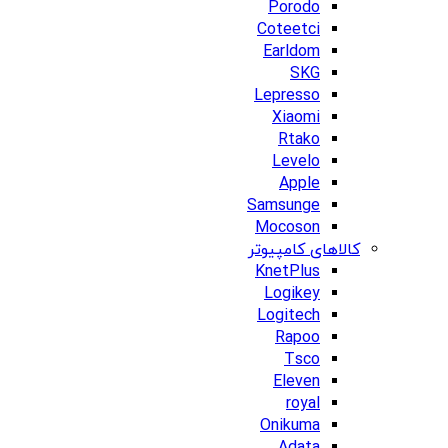
Porodo
Coteetci
Earldom
SKG
Lepresso
Xiaomi
Rtako
Levelo
Apple
Samsunge
Mocoson
کالاهای کامپیوتر
KnetPlus
Logikey
Logitech
Rapoo
Tsco
Eleven
royal
Onikuma