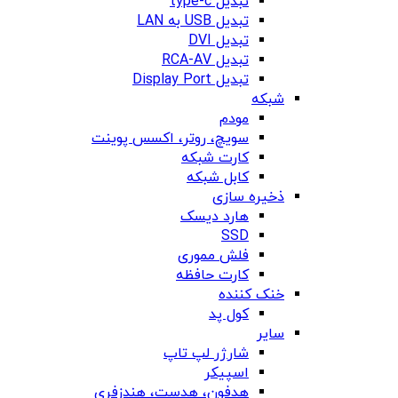
تبدیل type-c
تبدیل USB به LAN
تبدیل DVI
تبدیل RCA-AV
تبدیل Display Port
شبکه
مودم
سویچ، روتر، اکسس پوینت
کارت شبکه
کابل شبکه
ذخیره سازی
هارد دیسک
SSD
فلش مموری
کارت حافظه
خنک کننده
کول پد
سایر
شارژر لپ تاپ
اسپیکر
هدفون، هدست، هندزفری