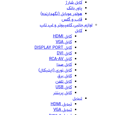
کابل شارژ
پاور بانک
هولدر موبایل (نگهدارنده)
قاب و گلس
لوازم جانبی کامپیوتر و لپ تاپ
کابل
کابل HDMI
کابل VGA
کابل DISPLAY PORT
کابل DVI
کابل RCA-AV
کابل صدا
کابل نوری (اپتیکال)
کابل برق
کابل تلفن
کابل USB
کابل پرینتر
تبدیل
تبدیل HDMI
تبدیل VGA