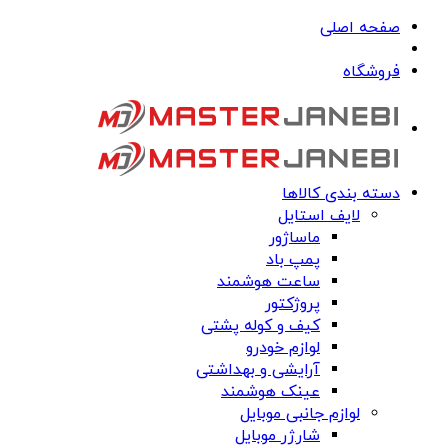
صفحه اصلی
فروشگاه
دسته بندی کالاها
لایف استایل
ماساژور
پمپ باد
ساعت هوشمند
پروژکتور
کیف و کوله پشتی
لوازم خودرو
آرایشی و بهداشتی
عینک هوشمند
لوازم جانبی موبایل
شارژر موبایل