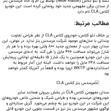
تسلا و نئو کلاس (Neue Klasse) توسط بی ام و، حالا مرسدس بنز
از سدان برقی مفهومی جدید خود رونمایی کرده است. این خودرو
کلاس CLA نام دارد.
مطالب مرتبط:
بر خلاف نئو کلاس، خودروی کلاس CLA از نظر طراحی تفاوت
چندانی با مدل‌های موجود شرکت مرسدس بنز ندارد. در عوض، این
سدان چهار درب از معماری جدید ۸۰۰ ولتی بهره برده و با هر بار
شارژ می‌تواند مسافت ۴۶۶ مایل را طی کند. به ادعای مرسدس
بنز، این خودرو همچنین با یک شارژ ۱۵ دقیقه‌ای توانایی پیمایش
مسافت ۲۴۸ مایل را خواهد داشت. البته این آمار مربوط به
استانداردهای WKTP اروپا بوده و قطعاً در آمریکا کمتر خواهد
بود.
سدان مفهومی کلاس CLA در بخش بیرونی همانند سایر
خودروهای مرسدس بوده و طراحی شیک و منحنی خاص خودروهای
این شرکت در این خودرو نیز به چشم می‌خورد. گریل ستاره‌ای و
لوگوی مشهور مرسدس بنز نیز در قسمت جلویی این خودرو قابل