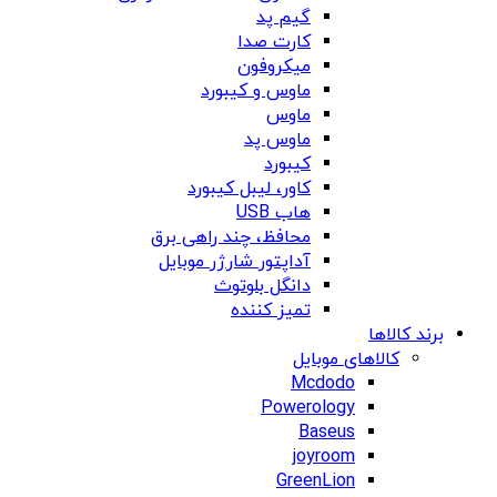
گیم پد
کارت صدا
میکروفون
ماوس و کیبورد
ماوس
ماوس پد
کیبورد
کاور، لیبل کیبورد
هاب USB
محافظ، چند راهی برق
آداپتور شارژر موبایل
دانگل بلوتوث
تمیز کننده
برند کالاها
کالاهای موبایل
Mcdodo
Powerology
Baseus
joyroom
GreenLion