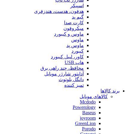
اسپیکر
هدفون، هدست، هندزفری
گیم پد
کارت صدا
میکروفون
ماوس و کیبورد
ماوس
ماوس پد
کیبورد
کاور، لیبل کیبورد
هاب USB
محافظ، چند راهی برق
آداپتور شارژر موبایل
دانگل بلوتوث
تمیز کننده
برند کالاها
کالاهای موبایل
Mcdodo
Powerology
Baseus
joyroom
GreenLion
Porodo