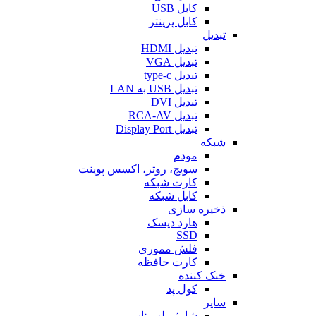
کابل USB
کابل پرینتر
تبدیل
تبدیل HDMI
تبدیل VGA
تبدیل type-c
تبدیل USB به LAN
تبدیل DVI
تبدیل RCA-AV
تبدیل Display Port
شبکه
مودم
سویچ، روتر، اکسس پوینت
کارت شبکه
کابل شبکه
ذخیره سازی
هارد دیسک
SSD
فلش مموری
کارت حافظه
خنک کننده
کول پد
سایر
شارژر لپ تاپ