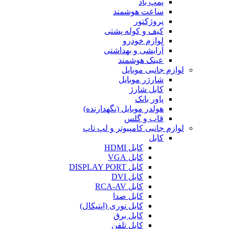
پمپ باد
ساعت هوشمند
پروژکتور
کیف و کوله پشتی
لوازم خودرو
آرایشی و بهداشتی
عینک هوشمند
لوازم جانبی موبایل
شارژر موبایل
کابل شارژ
پاور بانک
هولدر موبایل (نگهدارنده)
قاب و گلس
لوازم جانبی کامپیوتر و لپ تاپ
کابل
کابل HDMI
کابل VGA
کابل DISPLAY PORT
کابل DVI
کابل RCA-AV
کابل صدا
کابل نوری (اپتیکال)
کابل برق
کابل تلفن