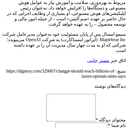
مربوط به بهره‌وری، سلامت و آموزش نیاز به عوامل هوش
مصنوعی و دستگاه‌ها را افزایش خواهد داد. به‌عنوان رئیس
اپلیکیشن‌های هوش مصنوعی، او بسیاری از وظایف اجرایی که در
حال حاضر بر عهده «سم آلتمن» است – از جمله امور مالی و
توسعه محصول – را به عهده خواهد گرفت.
سیمو امسال پس از پایان مسئولیت خود به‌عنوان مدیرعامل شرکت
Maplebear Inc. (اپراتور اینستاکارت) به شرکت OpenAI می‌پیوندد؛
شرکتی که او به مدت چهار سال مدیریت آن را بر عهده داشته
است.
اتاق خبر
مستر جانبی
منبع: https://diginoy.com/329007/chatgpt-should-reach-billions-of-
users-openais-simo-says/
دیدگاه‌های نوشته
محتوای دیدگاه
*
نام شما
*