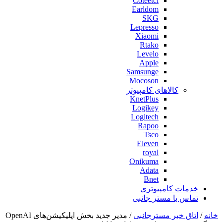
Coteetci
Earldom
SKG
Lepresso
Xiaomi
Rtako
Levelo
Apple
Samsunge
Mocoson
کالاهای کامپیوتر
KnetPlus
Logikey
Logitech
Rapoo
Tsco
Eleven
royal
Onikuma
Adata
Bnet
خدمات کامپیوتری
تماس با مستر جانبی
خانه
/
اتاق خبر مسترجانبی
/ مدیر جدید بخش اپلیکیشن‌های OpenAI