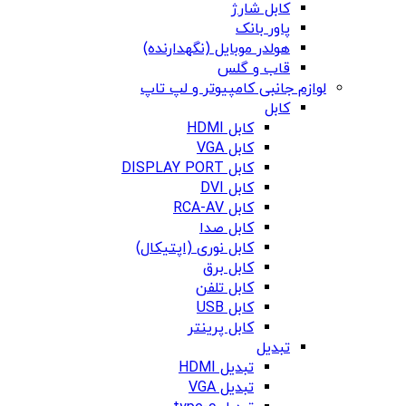
کابل شارژ
پاور بانک
هولدر موبایل (نگهدارنده)
قاب و گلس
لوازم جانبی کامپیوتر و لپ تاپ
کابل
کابل HDMI
کابل VGA
کابل DISPLAY PORT
کابل DVI
کابل RCA-AV
کابل صدا
کابل نوری (اپتیکال)
کابل برق
کابل تلفن
کابل USB
کابل پرینتر
تبدیل
تبدیل HDMI
تبدیل VGA