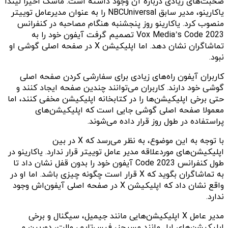
صحبت‌های زیادی درباره آن وجود داشته است. ماسک اخیرا لیندا
یاکارینو، مدیر سابق NBCUniversal را به عنوان مدیرعامل توییتر
منصوب کرد. یاکارینو روز پنجشنبه هنگام مصاحبه در کنفرانس
Vox Media’s Code 2023 تصمیم گرفت آیفون خود را به
تماشاگران نشان دهد. اما اپلیکیشن X در صفحه اصلی گوشی او
نبود.
کاربران آیفون راه‌های زیادی برای سفارشی کردن صفحه اصلی
گوشی خود دارند. کاربران می‌توانند چندین صفحه ایجاد کنند و
حتی برخی اپلیکیشن‌ها را در کتابخانه اپلیکیشن مخفی کنند، اما
معمولا صفحه اصلی گوشی جایی است که اپلیکیشن‌های
پراستفاده در طول روز قرار داده می‌شوند.
با توجه به این موضوع، به نظر می‌رسد که X در بین
اپلیکیشن‌های موردعلاقه مدیر عامل توییتر قرار ندارد. یاکارینو در
طول کنفرانس Code 2023 آیفون خود را بدون قفل نشان داد تا
به تماشاگران بگوید که X قرار است چگونه چیزی باشد. اما او در
واقع نشان داد که اپلیکیشن X در صفحه اصلی آیفون‌اش وجود
ندارد.
مدیر عامل X اپلیکیشن‌هایی مانند جیمیل، سیگنال و برخی
اپلیکیشن‌های اپل مانند مسیجز، فیس‌تایم، والت، دوربین و