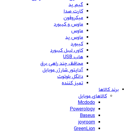
گیم پد
کارت صدا
میکروفون
ماوس و کیبورد
ماوس
ماوس پد
کیبورد
کاور، لیبل کیبورد
هاب USB
محافظ، چند راهی برق
آداپتور شارژر موبایل
دانگل بلوتوث
تمیز کننده
برند کالاها
کالاهای موبایل
Mcdodo
Powerology
Baseus
joyroom
GreenLion