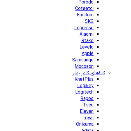
Porodo
Coteetci
Earldom
SKG
Lepresso
Xiaomi
Rtako
Levelo
Apple
Samsunge
Mocoson
کالاهای کامپیوتر
KnetPlus
Logikey
Logitech
Rapoo
Tsco
Eleven
royal
Onikuma