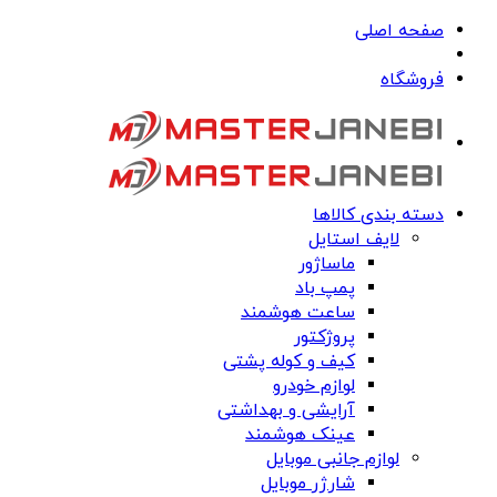
صفحه اصلی
فروشگاه
دسته بندی کالاها
لایف استایل
ماساژور
پمپ باد
ساعت هوشمند
پروژکتور
کیف و کوله پشتی
لوازم خودرو
آرایشی و بهداشتی
عینک هوشمند
لوازم جانبی موبایل
شارژر موبایل