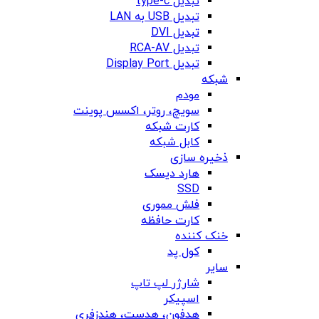
تبدیل type-c
تبدیل USB به LAN
تبدیل DVI
تبدیل RCA-AV
تبدیل Display Port
شبکه
مودم
سویچ، روتر، اکسس پوینت
کارت شبکه
کابل شبکه
ذخیره سازی
هارد دیسک
SSD
فلش مموری
کارت حافظه
خنک کننده
کول پد
سایر
شارژر لپ تاپ
اسپیکر
هدفون، هدست، هندزفری