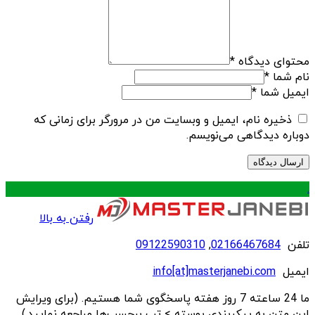
محتوای دیدگاه
*
نام شما
*
ایمیل شما
*
ذخیره نام، ایمیل و وبسایت من در مرورگر برای زمانی که
دوباره دیدگاهی می‌نویسم.
.
رفتن به بالا
تلفن
02166467684
,
09122590310
ایمیل
info[at]masterjanebi.com
ما 24 ساعته 7 روز هفته پاسخگوی شما هستیم. (برای ویرایش
این متن به پیکربندی پوسته > تب برچسب‌ها مراجعه نمایید.)