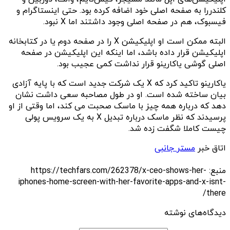
کلندررا به صفحه اصلی خود اضافه کرده بود. حتی اینستاگرام و
فیسبوک، هم در صفحه اصلی وجود داشتند اما X نبود.
البته ممکن است او اپلیکیشن X را در صفحه دوم یا در کتابخانه
اپلیکیشن قرار داده باشد، اما اینکه این اپلیکیشن در صفحه
اصلی گوشی یاکارینو قرار نداشت کمی عجیب بود.
یاکارینو تاکید کرد که X یک شرکت جدید است که با پایه آزادی
بیان ساخته شده است. او در طول مصاحبه سعی داشت نشان
دهد که درباره همه چیز با ماسک صحبت می کند، اما وقتی از او
پرسیدند که نظر ماسک درباره تبدیل X به یک سرویس پولی
چیست کاملا شگفت زده شد.
اتاق خبر
مستر جانبی
منبع: https://techfars.com/262378/x-ceo-shows-her-
iphones-home-screen-with-her-favorite-apps-and-x-isnt-
there/
دیدگاه‌های نوشته