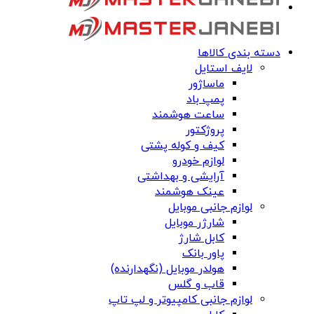
دسته بندی کالاها
لایف استایل
ماساژور
پمپ باد
ساعت هوشمند
پروژکتور
کیف و کوله پشتی
لوازم خودرو
آرایشی و بهداشتی
عینک هوشمند
لوازم جانبی موبایل
شارژر موبایل
کابل شارژ
پاور بانک
هولدر موبایل (نگهدارنده)
قاب و گلس
لوازم جانبی کامپیوتر و لپ تاپ