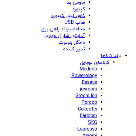
ماوس پد
کیبورد
کاور، لیبل کیبورد
هاب USB
محافظ، چند راهی برق
آداپتور شارژر موبایل
دانگل بلوتوث
تمیز کننده
برند کالاها
کالاهای موبایل
Mcdodo
Powerology
Baseus
joyroom
GreenLion
Porodo
Coteetci
Earldom
SKG
Lepresso