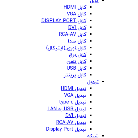
کابل
کابل HDMI
کابل VGA
کابل DISPLAY PORT
کابل DVI
کابل RCA-AV
کابل صدا
کابل نوری (اپتیکال)
کابل برق
کابل تلفن
کابل USB
کابل پرینتر
تبدیل
تبدیل HDMI
تبدیل VGA
تبدیل type-c
تبدیل USB به LAN
تبدیل DVI
تبدیل RCA-AV
تبدیل Display Port
شبکه