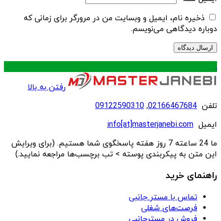
ذخیره نام، ایمیل و وبسایت من در مرورگر برای زمانی که
دوباره دیدگاهی می‌نویسم.
.
رفتن به بالا
تلفن
02166467684
,
09122590310
ایمیل
info[at]masterjanebi.com
ما 24 ساعته 7 روز هفته پاسخگوی شما هستیم. (برای ویرایش
این متن به پیکربندی پوسته > تب برچسب‌ها مراجعه نمایید.)
راهنمای خرید
تماس با مستر جانبی
فرصت‌های شغلی
فروش در مسترجانبی