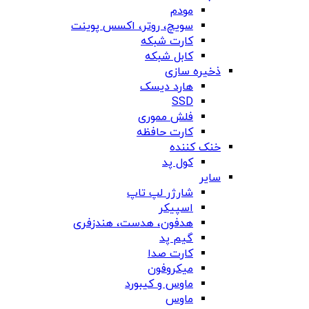
مودم
سویچ، روتر، اکسس پوینت
کارت شبکه
کابل شبکه
ذخیره سازی
هارد دیسک
SSD
فلش مموری
کارت حافظه
خنک کننده
کول پد
سایر
شارژر لپ تاپ
اسپیکر
هدفون، هدست، هندزفری
گیم پد
کارت صدا
میکروفون
ماوس و کیبورد
ماوس