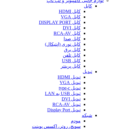
لوازم جانبی کامپیوتر و لپ تاپ
کابل
کابل HDMI
کابل VGA
کابل DISPLAY PORT
کابل DVI
کابل RCA-AV
کابل صدا
کابل نوری (اپتیکال)
کابل برق
کابل تلفن
کابل USB
کابل پرینتر
تبدیل
تبدیل HDMI
تبدیل VGA
تبدیل type-c
تبدیل USB به LAN
تبدیل DVI
تبدیل RCA-AV
تبدیل Display Port
شبکه
مودم
سویچ، روتر، اکسس پوینت