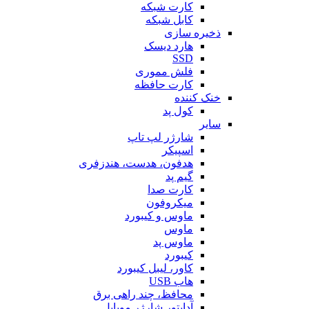
کارت شبکه
کابل شبکه
ذخیره سازی
هارد دیسک
SSD
فلش مموری
کارت حافظه
خنک کننده
کول پد
سایر
شارژر لپ تاپ
اسپیکر
هدفون، هدست، هندزفری
گیم پد
کارت صدا
میکروفون
ماوس و کیبورد
ماوس
ماوس پد
کیبورد
کاور، لیبل کیبورد
هاب USB
محافظ، چند راهی برق
آداپتور شارژر موبایل