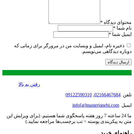
محتوای دیدگاه
*
نام شما
*
ایمیل شما
*
ذخیره نام، ایمیل و وبسایت من در مرورگر برای زمانی که
دوباره دیدگاهی می‌نویسم.
.
رفتن به بالا
تلفن
02166467684
,
09122590310
ایمیل
info[at]masterjanebi.com
ما 24 ساعته 7 روز هفته پاسخگوی شما هستیم. (برای ویرایش این
متن به پیکربندی پوسته > تب برچسب‌ها مراجعه نمایید.)
راهنمای خرید