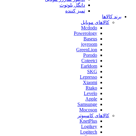
دانگل بلوتوث
تمیز کننده
برند کالاها
کالاهای موبایل
Mcdodo
Powerology
Baseus
joyroom
GreenLion
Porodo
Coteetci
Earldom
SKG
Lepresso
Xiaomi
Rtako
Levelo
Apple
Samsunge
Mocoson
کالاهای کامپیوتر
KnetPlus
Logikey
Logitech