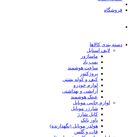
فروشگاه
دسته بندی کالاها
لایف استایل
ماساژور
پمپ باد
ساعت هوشمند
پروژکتور
کیف و کوله پشتی
لوازم خودرو
آرایشی و بهداشتی
عینک هوشمند
لوازم جانبی موبایل
شارژر موبایل
کابل شارژ
پاور بانک
هولدر موبایل (نگهدارنده)
قاب و گلس