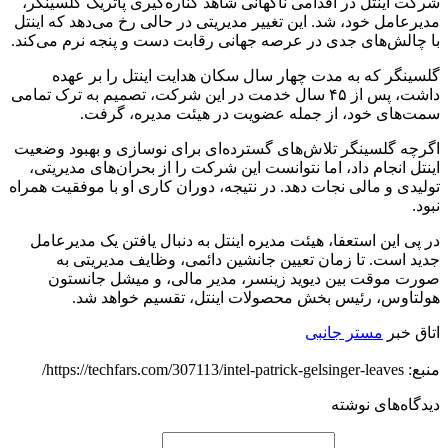
شرکت اینتل در اقدامی ناگهانی شاهد کناره‌گیری پاتریک گلسینگر،
مدیرعامل خود، شد. این تغییر مدیریتی در حالی رخ می‌دهد که اینتل
با چالش‌های جدی در عرصه جهانی رقابت دست و پنجه نرم می‌کند.
گلسینگر که به مدت چهار سال سکان هدایت اینتل را بر عهده
داشت، پس از ۴۵ سال خدمت در این شرکت، تصمیم به ترک تمامی
سمت‌های خود، از جمله عضویت در هیئت مدیره، گرفت.
اگرچه گلسینگر تلاش‌های گسترده‌ای برای نوسازی و بهبود وضعیت
اینتل انجام داد، اما نتوانست این شرکت را از بحران‌های مدیریتی،
تولیدی و مالی نجات دهد. در نتیجه، دوران کاری او با موفقیت همراه
نبود.
در پی این استعفا، هیئت مدیره اینتل به دنبال یافتن یک مدیرعامل
جدید است. تا زمان تعیین جانشین دائمی، وظایف مدیریتی به
صورت موقت بین دیوید زینسر، مدیر مالی، و میشل جانستون
هولتاوس، رئیس بخش محصولات اینتل، تقسیم خواهد شد.
اتاق خبر
مستر جانبی
منبع: https://techfars.com/307113/intel-patrick-gelsinger-leaves/
دیدگاه‌های نوشته