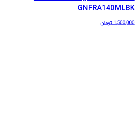
GNFRA140MLBK
1,500,000
تومان