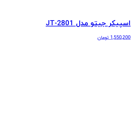
اسپیکر جیتو مدل JT-2801
1,550,200
تومان