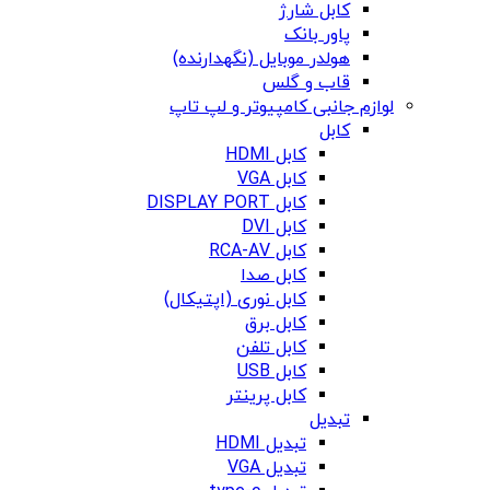
کابل شارژ
پاور بانک
هولدر موبایل (نگهدارنده)
قاب و گلس
لوازم جانبی کامپیوتر و لپ تاپ
کابل
کابل HDMI
کابل VGA
کابل DISPLAY PORT
کابل DVI
کابل RCA-AV
کابل صدا
کابل نوری (اپتیکال)
کابل برق
کابل تلفن
کابل USB
کابل پرینتر
تبدیل
تبدیل HDMI
تبدیل VGA