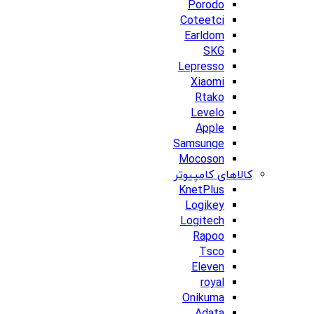
Porodo
Coteetci
Earldom
SKG
Lepresso
Xiaomi
Rtako
Levelo
Apple
Samsunge
Mocoson
کالاهای کامپیوتر
KnetPlus
Logikey
Logitech
Rapoo
Tsco
Eleven
royal
Onikuma