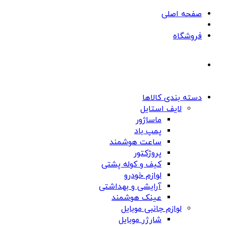
صفحه اصلی
فروشگاه
دسته بندی کالاها
لایف استایل
ماساژور
پمپ باد
ساعت هوشمند
پروژکتور
کیف و کوله پشتی
لوازم خودرو
آرایشی و بهداشتی
عینک هوشمند
لوازم جانبی موبایل
شارژر موبایل