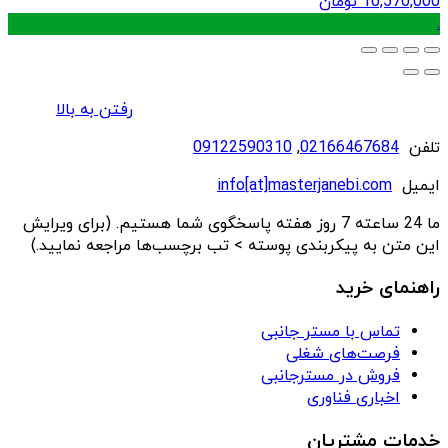
10,570,000
تومان
.
رفتن به بالا
تلفن
02166467684
,
09122590310
ایمیل
info[at]masterjanebi.com
ما 24 ساعته 7 روز هفته پاسخگوی شما هستیم. (برای ویرایش
این متن به پیکربندی پوسته > تب برچسب‌ها مراجعه نمایید.)
راهنمای خرید
تماس با مستر جانبی
فرصت‌های شغلی
فروش در مسترجانبی
اخباری فناوری
خدمات مشتریان