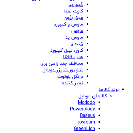
گیم پد
کارت صدا
میکروفون
ماوس و کیبورد
ماوس
ماوس پد
کیبورد
کاور، لیبل کیبورد
هاب USB
محافظ، چند راهی برق
آداپتور شارژر موبایل
دانگل بلوتوث
تمیز کننده
برند کالاها
کالاهای موبایل
Mcdodo
Powerology
Baseus
joyroom
GreenLion