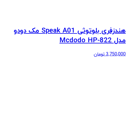
هندزفری بلوتوثی Speak A01 مک دودو
مدل Mcdodo HP-822
3,750,000
تومان