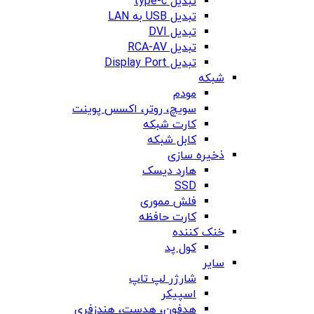
تبدیل type-c
تبدیل USB به LAN
تبدیل DVI
تبدیل RCA-AV
تبدیل Display Port
شبکه
مودم
سویچ، روتر، اکسس پوینت
کارت شبکه
کابل شبکه
ذخیره سازی
هارد دیسک
SSD
فلش مموری
کارت حافظه
خنک کننده
کول پد
سایر
شارژر لپ تاپ
اسپیکر
هدفون، هدست، هندزفری