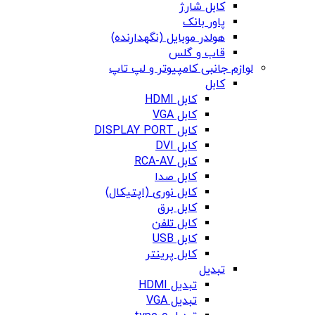
کابل شارژ
پاور بانک
هولدر موبایل (نگهدارنده)
قاب و گلس
لوازم جانبی کامپیوتر و لپ تاپ
کابل
کابل HDMI
کابل VGA
کابل DISPLAY PORT
کابل DVI
کابل RCA-AV
کابل صدا
کابل نوری (اپتیکال)
کابل برق
کابل تلفن
کابل USB
کابل پرینتر
تبدیل
تبدیل HDMI
تبدیل VGA