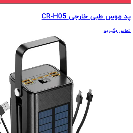
پد موس طبی خارجی CR-H05
تماس بگیرید