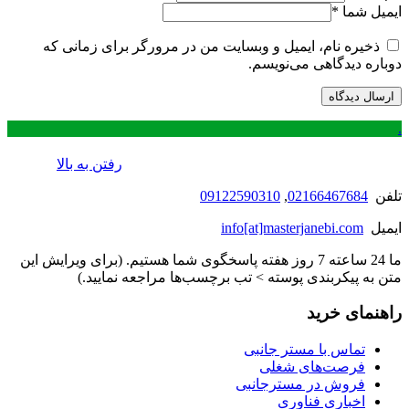
ایمیل شما
*
ذخیره نام، ایمیل و وبسایت من در مرورگر برای زمانی که
دوباره دیدگاهی می‌نویسم.
.
رفتن به بالا
تلفن
02166467684
,
09122590310
ایمیل
info[at]masterjanebi.com
ما 24 ساعته 7 روز هفته پاسخگوی شما هستیم. (برای ویرایش این
متن به پیکربندی پوسته > تب برچسب‌ها مراجعه نمایید.)
راهنمای خرید
تماس با مستر جانبی
فرصت‌های شغلی
فروش در مسترجانبی
اخباری فناوری