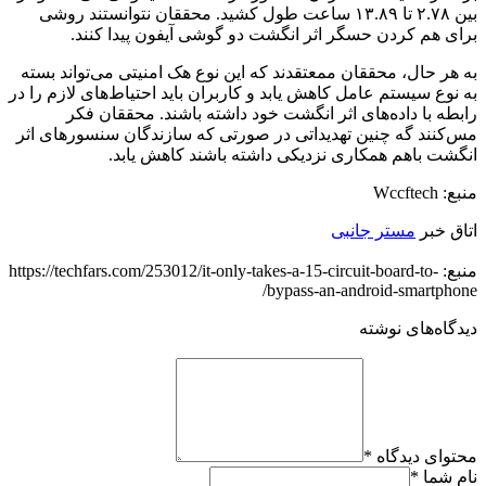
بین ۲.۷۸ تا ۱۳.۸۹ ساعت طول کشید. محققان نتوانستند روشی
برای هم کردن حسگر اثر انگشت دو گوشی آیفون پیدا کنند.
به هر حال، محققان ممعتقدند که این نوع هک امنیتی می‌تواند بسته
به نوع سیستم عامل کاهش یابد و کاربران باید احتیاط‌های لازم را در
رابطه با داده‌های اثر انگشت خود داشته باشند. محققان فکر
مس‌کنند گه چنین تهدیداتی در صورتی که سازندگان سنسورهای اثر
انگشت باهم همکاری نزدیکی داشته باشند کاهش یابد.
منبع: Wccftech
اتاق خبر
مستر جانبی
منبع: https://techfars.com/253012/it-only-takes-a-15-circuit-board-to-
bypass-an-android-smartphone/
دیدگاه‌های نوشته
محتوای دیدگاه
*
نام شما
*