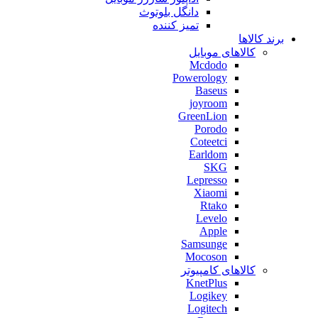
دانگل بلوتوث
تمیز کننده
برند کالاها
کالاهای موبایل
Mcdodo
Powerology
Baseus
joyroom
GreenLion
Porodo
Coteetci
Earldom
SKG
Lepresso
Xiaomi
Rtako
Levelo
Apple
Samsunge
Mocoson
کالاهای کامپیوتر
KnetPlus
Logikey
Logitech