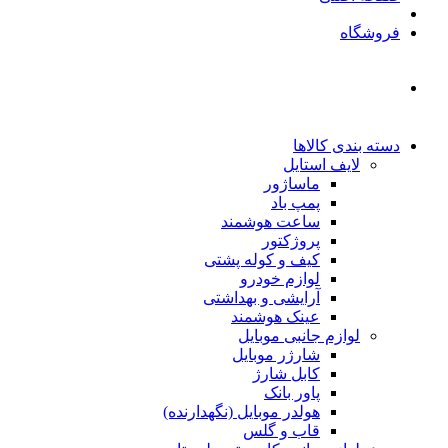
فروشگاه
دسته بندی کالاها
لایف استایل
ماساژور
پمپ باد
ساعت هوشمند
پروژکتور
کیف و کوله پشتی
لوازم خودرو
آرایشی و بهداشتی
عینک هوشمند
لوازم جانبی موبایل
شارژر موبایل
کابل شارژ
پاور بانک
هولدر موبایل (نگهدارنده)
قاب و گلس