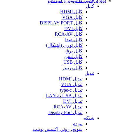
لوازم جانبی کامپیوتر و لپ تاپ
کابل
کابل HDMI
کابل VGA
کابل DISPLAY PORT
کابل DVI
کابل RCA-AV
کابل صدا
کابل نوری (اپتیکال)
کابل برق
کابل تلفن
کابل USB
کابل پرینتر
تبدیل
تبدیل HDMI
تبدیل VGA
تبدیل type-c
تبدیل USB به LAN
تبدیل DVI
تبدیل RCA-AV
تبدیل Display Port
شبکه
مودم
سویچ، روتر، اکسس پوینت