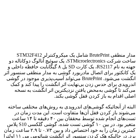
مدار منطقی BrutePrint شامل یک میکروکنترلر STM32F412
ساخت شرکت STMicroelectronics، یک سوئیچ آنالوگ دوکاناله دو
جهته به نام RS2117، یک کارت SD بل ۸ گیگابایت حافظه داخلی و
یک کانکتور برای اتصال مادربورد گوشی به مدار منطقی سنسور اثر
انگشت می‌شود. BrutePrint می‌تواند آسیب‌پذیری موجود در گوشی
اندرویدی برای حدس زدن بی‌نهایت اثر انگشت را پیدا کند و کمک
می‌کند تا گوشی به‌محض یافتن نزدیکترین اثر انگشت به نسخه
اصلی اقدام به باز کردن قفل گوشی بکند.
البته از آنجائیکه گوشی‌های اندرویدی به روش‌های مختلفی ساخته
می‌شوند باز کردن قفل آن‌ها متفاوت است. این مدت زمان در
تست‌های انجام شده توسط محققان بین ۴۰ دقیقه تا ۱۴ ساعت
متغیر بود. در بین ۱۰ گوشی تست شده، گوشی گلکسی S10 پلاس
کمترین زمان را به خود اختصاص داد و بین ۰.۷۳ تا ۲.۹ ساعت زمان
برد. در حالیکه هک کردن سنسور اثر انگشت شیائومی می ۱۱ اولترا