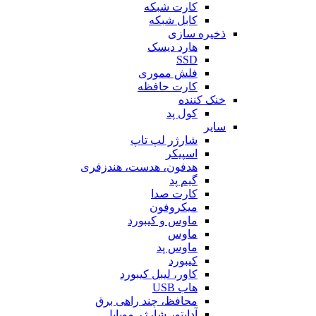
کارت شبکه
کابل شبکه
ذخیره سازی
هارد دیسک
SSD
فلش مموری
کارت حافظه
خنک کننده
کول پد
سایر
شارژر لپ تاپ
اسپیکر
هدفون، هدست، هندزفری
گیم پد
کارت صدا
میکروفون
ماوس و کیبورد
ماوس
ماوس پد
کیبورد
کاور، لیبل کیبورد
هاب USB
محافظ، چند راهی برق
آداپتور شارژر موبایل