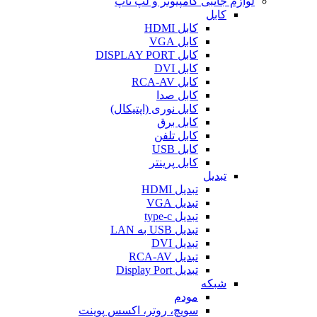
لوازم جانبی کامپیوتر و لپ تاپ
کابل
کابل HDMI
کابل VGA
کابل DISPLAY PORT
کابل DVI
کابل RCA-AV
کابل صدا
کابل نوری (اپتیکال)
کابل برق
کابل تلفن
کابل USB
کابل پرینتر
تبدیل
تبدیل HDMI
تبدیل VGA
تبدیل type-c
تبدیل USB به LAN
تبدیل DVI
تبدیل RCA-AV
تبدیل Display Port
شبکه
مودم
سویچ، روتر، اکسس پوینت