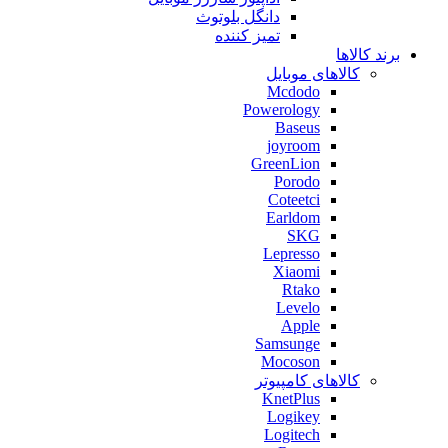
دانگل بلوتوث
تمیز کننده
برند کالاها
کالاهای موبایل
Mcdodo
Powerology
Baseus
joyroom
GreenLion
Porodo
Coteetci
Earldom
SKG
Lepresso
Xiaomi
Rtako
Levelo
Apple
Samsunge
Mocoson
کالاهای کامپیوتر
KnetPlus
Logikey
Logitech