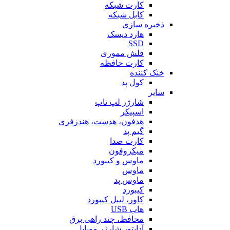
کارت شبکه
کابل شبکه
ذخیره سازی
هارد دیسک
SSD
فلش مموری
کارت حافظه
خنک کننده
کول پد
سایر
شارژر لپ تاپ
اسپیکر
هدفون، هدست، هندزفری
گیم پد
کارت صدا
میکروفون
ماوس و کیبورد
ماوس
ماوس پد
کیبورد
کاور، لیبل کیبورد
هاب USB
محافظ، چند راهی برق
آداپتور شارژر موبایل