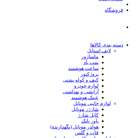
فروشگاه
دسته بندی کالاها
لایف استایل
ماساژور
پمپ باد
ساعت هوشمند
پروژکتور
کیف و کوله پشتی
لوازم خودرو
آرایشی و بهداشتی
عینک هوشمند
لوازم جانبی موبایل
شارژر موبایل
کابل شارژ
پاور بانک
هولدر موبایل (نگهدارنده)
قاب و گلس