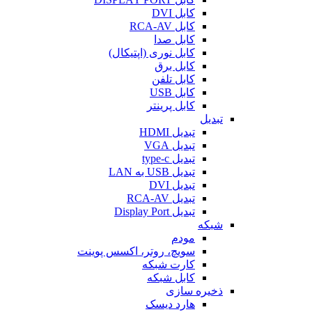
کابل DVI
کابل RCA-AV
کابل صدا
کابل نوری (اپتیکال)
کابل برق
کابل تلفن
کابل USB
کابل پرینتر
تبدیل
تبدیل HDMI
تبدیل VGA
تبدیل type-c
تبدیل USB به LAN
تبدیل DVI
تبدیل RCA-AV
تبدیل Display Port
شبکه
مودم
سویچ، روتر، اکسس پوینت
کارت شبکه
کابل شبکه
ذخیره سازی
هارد دیسک