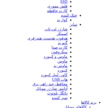
SSD
فلش مموری
کارت حافظه
خنک کننده
کول پد
سایر
شارژر لپ تاپ
اسپیکر
هدفون، هدست، هندزفری
گیم پد
کارت صدا
میکروفون
ماوس و کیبورد
ماوس
ماوس پد
کیبورد
کاور، لیبل کیبورد
هاب USB
محافظ، چند راهی برق
آداپتور شارژر موبایل
دانگل بلوتوث
تمیز کننده
برند کالاها
کالاهای موبایل