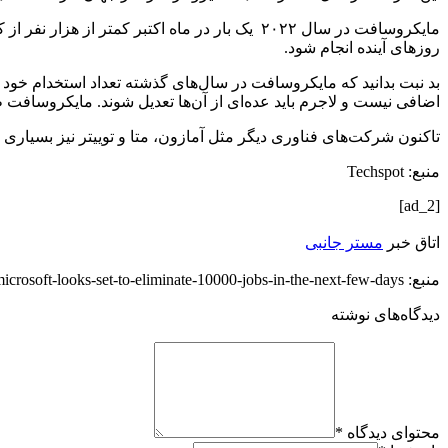
مایکروسافت در سال ۲۰۲۲ یک بار در ماه اکتبر ک
روزهای آینده انجام شود.
بد نبت بدانید که مایکروسافت در سال‌های گذشته تعداد استخدام خود را 
اضافی نیست و لاجرم باید عده‌ای از آن‌ها تعدیل شوند. مایکروسافت ظاهرا تعدیل ن
تاکنون شرکت‌های فناوری دیگر مثل آمازون، متا و توییتر نیز بسیاری ا
منبع: Techspot
[ad_2]
اتاق خبر
مستر جانبی
منبع: https://techfars.com/244839/microsoft-looks-set-to-eliminate-10000-jobs-in-the-next-few-days/
دیدگاه‌های نوشته
محتوای دیدگاه
*