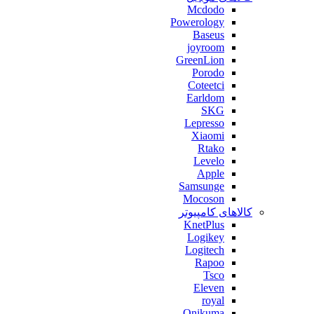
Mcdodo
Powerology
Baseus
joyroom
GreenLion
Porodo
Coteetci
Earldom
SKG
Lepresso
Xiaomi
Rtako
Levelo
Apple
Samsunge
Mocoson
کالاهای کامپیوتر
KnetPlus
Logikey
Logitech
Rapoo
Tsco
Eleven
royal
Onikuma