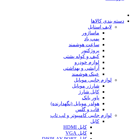
دسته بندی کالاها
لایف استایل
ماساژور
پمپ باد
ساعت هوشمند
پروژکتور
کیف و کوله پشتی
لوازم خودرو
آرایشی و بهداشتی
عینک هوشمند
لوازم جانبی موبایل
شارژر موبایل
کابل شارژ
پاور بانک
هولدر موبایل (نگهدارنده)
قاب و گلس
لوازم جانبی کامپیوتر و لپ تاپ
کابل
کابل HDMI
کابل VGA
کابل DISPLAY PORT