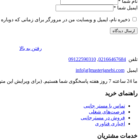
نام شما
*
ایمیل شما
*
ذخیره نام، ایمیل و وبسایت من در مرورگر برای زمانی که دوباره 
رفتن به بالا
تلفن
02166467684
,
09122590310
ایمیل
info[at]masterjanebi.com
ما 24 ساعته 7 روز هفته پاسخگوی شما هستیم. (برای ویرایش این متن به پیکربندی پوسته > تب برچسب‌ها مراجعه نمایید.)
راهنمای خرید
تماس با مستر جانبی
فرصت‌های شغلی
فروش در مسترجانبی
اخباری فناوری
خدمات مشتریان