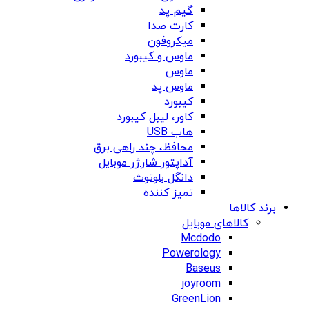
گیم پد
کارت صدا
میکروفون
ماوس و کیبورد
ماوس
ماوس پد
کیبورد
کاور، لیبل کیبورد
هاب USB
محافظ، چند راهی برق
آداپتور شارژر موبایل
دانگل بلوتوث
تمیز کننده
برند کالاها
کالاهای موبایل
Mcdodo
Powerology
Baseus
joyroom
GreenLion