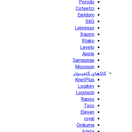
Porodo
Coteetci
Earldom
SKG
Lepresso
Xiaomi
Rtako
Levelo
Apple
Samsunge
Mocoson
کالاهای کامپیوتر
KnetPlus
Logikey
Logitech
Rapoo
Tsco
Eleven
royal
Onikuma