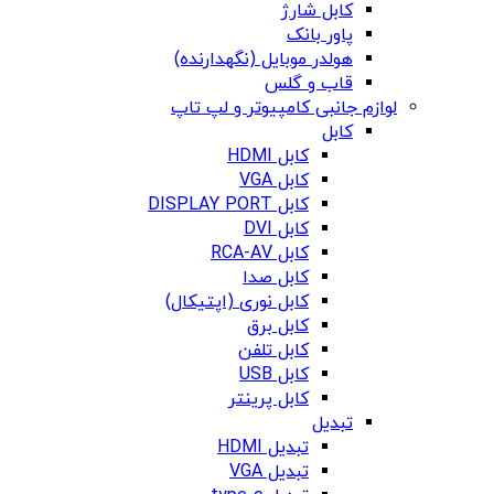
کابل شارژ
پاور بانک
هولدر موبایل (نگهدارنده)
قاب و گلس
لوازم جانبی کامپیوتر و لپ تاپ
کابل
کابل HDMI
کابل VGA
کابل DISPLAY PORT
کابل DVI
کابل RCA-AV
کابل صدا
کابل نوری (اپتیکال)
کابل برق
کابل تلفن
کابل USB
کابل پرینتر
تبدیل
تبدیل HDMI
تبدیل VGA