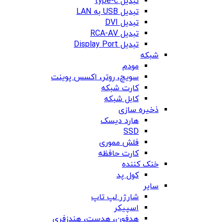
تبدیل type-c
تبدیل USB به LAN
تبدیل DVI
تبدیل RCA-AV
تبدیل Display Port
شبکه
مودم
سویچ، روتر، اکسس پوینت
کارت شبکه
کابل شبکه
ذخیره سازی
هارد دیسک
SSD
فلش مموری
کارت حافظه
خنک کننده
کول پد
سایر
شارژر لپ تاپ
اسپیکر
هدفون، هدست، هندزفری