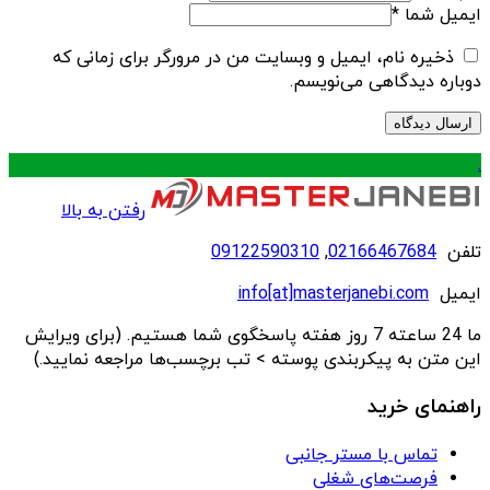
ایمیل شما
*
ذخیره نام، ایمیل و وبسایت من در مرورگر برای زمانی که
دوباره دیدگاهی می‌نویسم.
.
رفتن به بالا
تلفن
02166467684
,
09122590310
ایمیل
info[at]masterjanebi.com
ما 24 ساعته 7 روز هفته پاسخگوی شما هستیم. (برای ویرایش
این متن به پیکربندی پوسته > تب برچسب‌ها مراجعه نمایید.)
راهنمای خرید
تماس با مستر جانبی
فرصت‌های شغلی