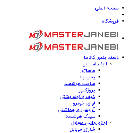
صفحه اصلی
فروشگاه
دسته بندی کالاها
لایف استایل
ماساژور
پمپ باد
ساعت هوشمند
پروژکتور
کیف و کوله پشتی
لوازم خودرو
آرایشی و بهداشتی
عینک هوشمند
لوازم جانبی موبایل
شارژر موبایل