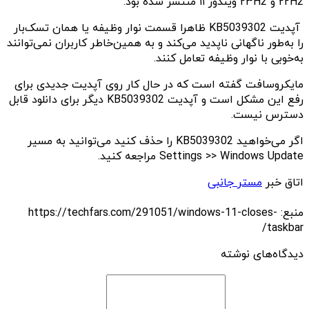
۲۲H2 و ۲۳H2 ویندوز ۱۱ منتشر شده بود.
آپدیت KB5039302 ظاهرا قسمت نوار وظیفه یا همان تسک‌بار
را به‌طور ناگهانی ناپدید می‌کند و به همین‌خاطر کاربران نمی‌توانند
به‌خوبی با نوار وظیفه تعامل کنند.
مایکروسافت گفته است که در حال کار روی آپدیت جدیدی برای
رفع این مشکل است و آپدیت KB5039302 دیگر برای دانلود قابل
دسترس نیست.
اگر می‌خواهید KB5039302 را حذف کنید می‌توانید به مسیر
Settings >> Windows Update مراجعه کنید.
اتاق خبر
مستر جانبی
منبع: https://techfars.com/291051/windows-11-closes-
taskbar/
دیدگاه‌های نوشته