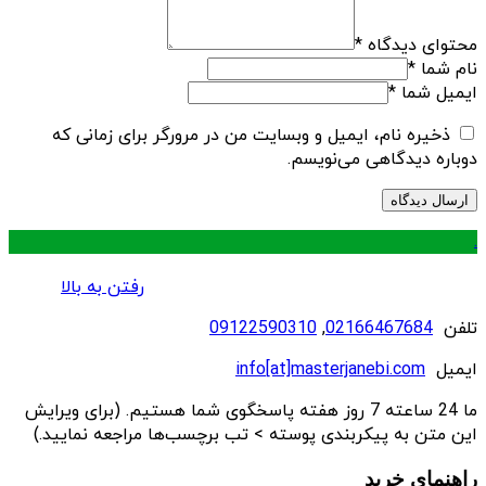
محتوای دیدگاه
*
نام شما
*
ایمیل شما
*
ذخیره نام، ایمیل و وبسایت من در مرورگر برای زمانی که
دوباره دیدگاهی می‌نویسم.
.
رفتن به بالا
تلفن
02166467684
,
09122590310
ایمیل
info[at]masterjanebi.com
ما 24 ساعته 7 روز هفته پاسخگوی شما هستیم. (برای ویرایش
این متن به پیکربندی پوسته > تب برچسب‌ها مراجعه نمایید.)
راهنمای خرید