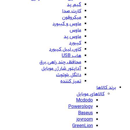
گیم پد
کارت صدا
میکروفون
ماوس و کیبورد
ماوس
ماوس پد
کیبورد
کاور، لیبل کیبورد
هاب USB
محافظ، چند راهی برق
آداپتور شارژر موبایل
دانگل بلوتوث
تمیز کننده
برند کالاها
کالاهای موبایل
Mcdodo
Powerology
Baseus
joyroom
GreenLion