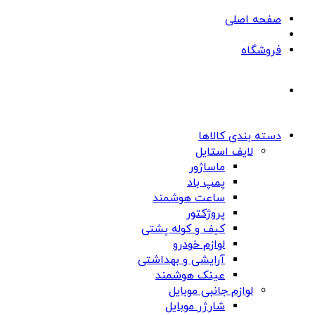
صفحه اصلی
فروشگاه
دسته بندی کالاها
لایف استایل
ماساژور
پمپ باد
ساعت هوشمند
پروژکتور
کیف و کوله پشتی
لوازم خودرو
آرایشی و بهداشتی
عینک هوشمند
لوازم جانبی موبایل
شارژر موبایل