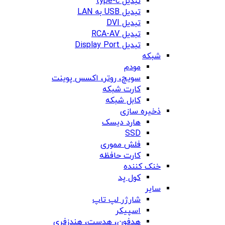
تبدیل type-c
تبدیل USB به LAN
تبدیل DVI
تبدیل RCA-AV
تبدیل Display Port
شبکه
مودم
سویچ، روتر، اکسس پوینت
کارت شبکه
کابل شبکه
ذخیره سازی
هارد دیسک
SSD
فلش مموری
کارت حافظه
خنک کننده
کول پد
سایر
شارژر لپ تاپ
اسپیکر
هدفون، هدست، هندزفری