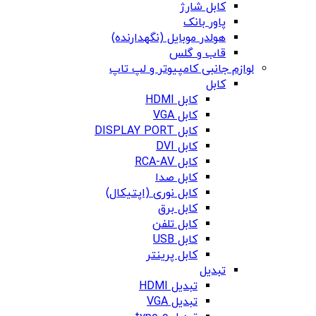
کابل شارژ
پاور بانک
هولدر موبایل (نگهدارنده)
قاب و گلس
لوازم جانبی کامپیوتر و لپ تاپ
کابل
کابل HDMI
کابل VGA
کابل DISPLAY PORT
کابل DVI
کابل RCA-AV
کابل صدا
کابل نوری (اپتیکال)
کابل برق
کابل تلفن
کابل USB
کابل پرینتر
تبدیل
تبدیل HDMI
تبدیل VGA