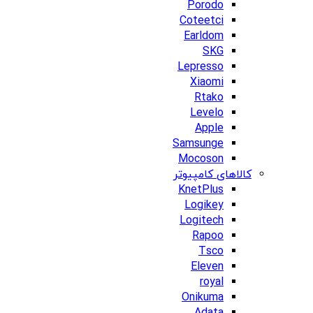
Porodo
Coteetci
Earldom
SKG
Lepresso
Xiaomi
Rtako
Levelo
Apple
Samsunge
Mocoson
کالاهای کامپیوتر
KnetPlus
Logikey
Logitech
Rapoo
Tsco
Eleven
royal
Onikuma