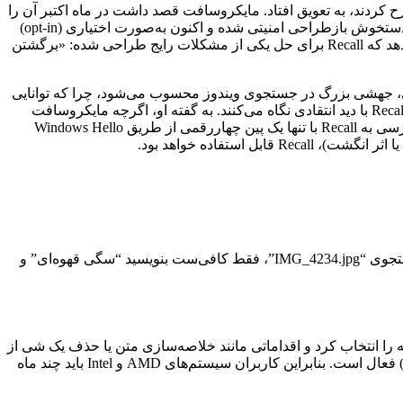
امنیتی که پژوهشگران مطرح کردند، به تعویق افتاد. مایکروسافت قصد داشت در ماه اکتبر آن را
تست عمومی کند، اما مجدداً برنامه خود را به نوامبر موکول کرد تا وقت بیشتری برای ایمن‌سازی آن داشته باشد. در ۱۰ ماه گذشته، Recall دستخوش بازطراحی امنیتی شده و اکنون به‌صورت اختیاری (opt-in)
در دسترس است، یعنی فقط در صورت فعال‌سازی دستی توسط کاربر، شروع به کار می‌کند. مایکروسافت هدف خود را اینگونه توضیح می‌دهد که Recall برای حل یکی از مشکلات رایج طراحی شده: «برگشتن
 مبهم را فراهم می‌کند. از نظر فنی، جهشی بزرگ در جستجوی ویندوز محسوب می‌شود، چرا که توانایی
درک محتوای تصویری و متنی به شکل طبیعی‌تری را دارد. البته برخی پژوهشگران امنیتی مانند کوین بومونت (Kevin Beaumont) همچنان به Recall با دید انتقادی نگاه می‌کنند. به گفته او، اگرچه مایکروسافت
تلاش جدی برای ایمن‌سازی این قابلیت کرده، اما فیلتر کردن محتوای حساس هنوز هم ممکن است ناقص یا حتی باگ دار باشد. همچنین دسترسی به Recall با تنها یک پین چهاررقمی از طریق Windows Hello
ستفاده خواهد بود.
اکنون می‌توانید در File Explorer، نوار جستجوی ویندوز یا تنظیمات با استفاده از زبان طبیعی (natural language) جستجو کنید. مثلاً به جای جستجوی “IMG_4234.jpg”، فقط کافی‌ست بنویسید “سگی قهوه‌ای” و
ن می‌توان متون یا تصاویر روی صفحه را انتخاب کرد و اقداماتی مانند خلاصه‌سازی متن یا حذف یک شی از
تصویر انجام داد. در حال حاضر قابلیت‌های مربوط به پردازش متن در Click to Do فقط روی دستگاه‌های دارای چیپست کوالکام (Qualcomm) فعال است. بنابراین کاربران سیستم‌های AMD و Intel باید چند ماه