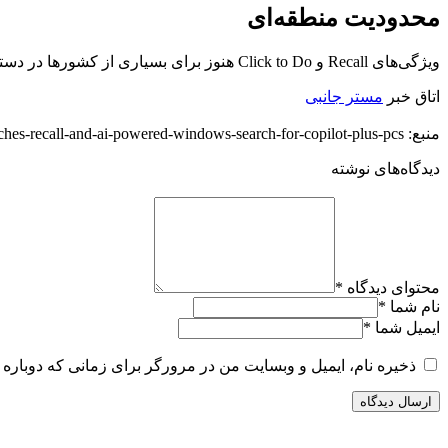
محدودیت منطقه‌ای
ویژگی‌های Recall و Click to Do هنوز برای بسیاری از کشورها در دسترس نیستند و طبق اعلام مایکروسافت، در ادامه سال میلادی جاری در دسترس کاربران بیشتری قرار خواهد گرفت.
اتاق خبر
مستر جانبی
منبع: https://diginoy.com/323155/microsoft-launches-recall-and-ai-powered-windows-search-for-copilot-plus-pcs/
دیدگاه‌های نوشته
محتوای دیدگاه
*
نام شما
*
ایمیل شما
*
ذخیره نام، ایمیل و وبسایت من در مرورگر برای زمانی که دوباره 