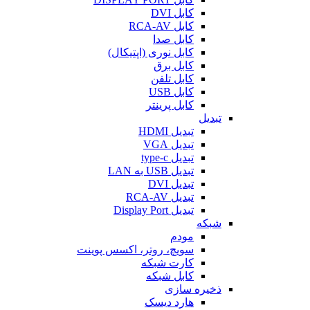
کابل DVI
کابل RCA-AV
کابل صدا
کابل نوری (اپتیکال)
کابل برق
کابل تلفن
کابل USB
کابل پرینتر
تبدیل
تبدیل HDMI
تبدیل VGA
تبدیل type-c
تبدیل USB به LAN
تبدیل DVI
تبدیل RCA-AV
تبدیل Display Port
شبکه
مودم
سویچ، روتر، اکسس پوینت
کارت شبکه
کابل شبکه
ذخیره سازی
هارد دیسک