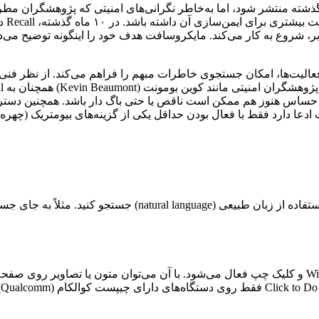
د همراه با عرضه اولیه Copilot Plus در ژوئن سال گذشته منتشر شود، اما به‌خاطر نگرانی‌های 
به‌جای نام فایل‌ها، با دسته‌بندی تصاویر لحظه‌ای (snapshot) از فعالیت‌ها، امکان جستجوی خاطرات
با فعال بودن حداقل یکی از گزینه‌های بیومتریک (چهره یا اثر انگشت)، Recall قابل ا
قابلیتی مشابه Circle to Search گوگل که با فشار همزمان کلید Windows و کلیک چپ فعال می‌شود. با آ