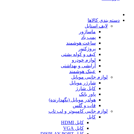
دسته بندی کالاها
لایف استایل
ماساژور
پمپ باد
ساعت هوشمند
پروژکتور
کیف و کوله پشتی
لوازم خودرو
آرایشی و بهداشتی
عینک هوشمند
لوازم جانبی موبایل
شارژر موبایل
کابل شارژ
پاور بانک
هولدر موبایل (نگهدارنده)
قاب و گلس
لوازم جانبی کامپیوتر و لپ تاپ
کابل
کابل HDMI
کابل VGA
کابل DISPLAY PORT