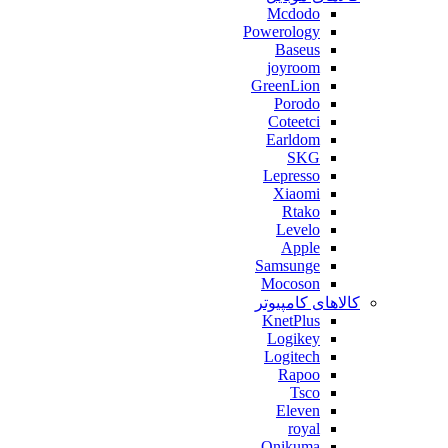
Mcdodo
Powerology
Baseus
joyroom
GreenLion
Porodo
Coteetci
Earldom
SKG
Lepresso
Xiaomi
Rtako
Levelo
Apple
Samsunge
Mocoson
کالاهای کامپیوتر
KnetPlus
Logikey
Logitech
Rapoo
Tsco
Eleven
royal
Onikuma