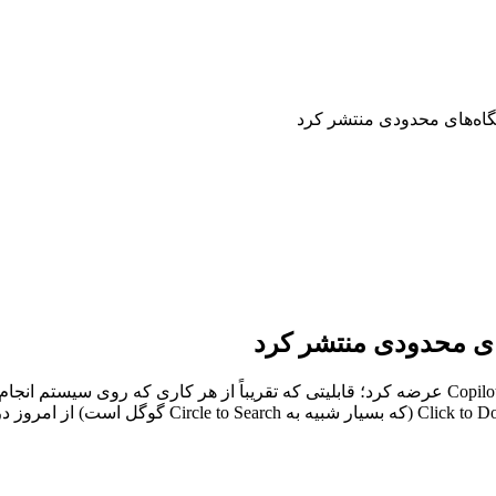
مایکروسافت بالاخره ویژگی Recall را برای تمامی کامپیوترهای Copilot Plus عرضه کرد؛ قابلیتی که تقر