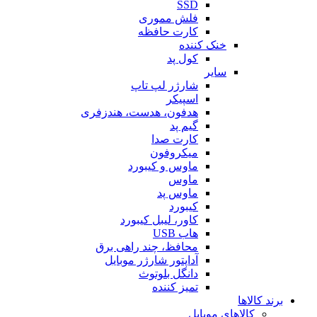
SSD
فلش مموری
کارت حافظه
خنک کننده
کول پد
سایر
شارژر لپ تاپ
اسپیکر
هدفون، هدست، هندزفری
گیم پد
کارت صدا
میکروفون
ماوس و کیبورد
ماوس
ماوس پد
کیبورد
کاور، لیبل کیبورد
هاب USB
محافظ، چند راهی برق
آداپتور شارژر موبایل
دانگل بلوتوث
تمیز کننده
برند کالاها
کالاهای موبایل