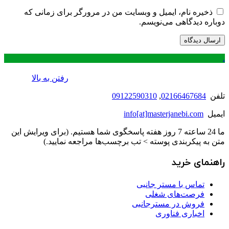
ذخیره نام، ایمیل و وبسایت من در مرورگر برای زمانی که
دوباره دیدگاهی می‌نویسم.
.
رفتن به بالا
تلفن
02166467684
,
09122590310
ایمیل
info[at]masterjanebi.com
ما 24 ساعته 7 روز هفته پاسخگوی شما هستیم. (برای ویرایش این
متن به پیکربندی پوسته > تب برچسب‌ها مراجعه نمایید.)
راهنمای خرید
تماس با مستر جانبی
فرصت‌های شغلی
فروش در مسترجانبی
اخباری فناوری