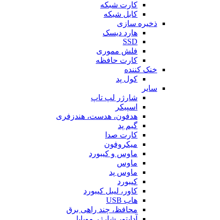
کارت شبکه
کابل شبکه
ذخیره سازی
هارد دیسک
SSD
فلش مموری
کارت حافظه
خنک کننده
کول پد
سایر
شارژر لپ تاپ
اسپیکر
هدفون، هدست، هندزفری
گیم پد
کارت صدا
میکروفون
ماوس و کیبورد
ماوس
ماوس پد
کیبورد
کاور، لیبل کیبورد
هاب USB
محافظ، چند راهی برق
آداپتور شارژر موبایل