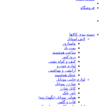
فروشگاه
دسته بندی کالاها
لایف استایل
ماساژور
پمپ باد
ساعت هوشمند
پروژکتور
کیف و کوله پشتی
لوازم خودرو
آرایشی و بهداشتی
عینک هوشمند
لوازم جانبی موبایل
شارژر موبایل
کابل شارژ
پاور بانک
هولدر موبایل (نگهدارنده)
قاب و گلس