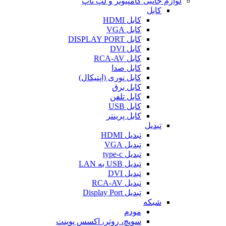
لوازم جانبی کامپیوتر و لپ تاپ
کابل
کابل HDMI
کابل VGA
کابل DISPLAY PORT
کابل DVI
کابل RCA-AV
کابل صدا
کابل نوری (اپتیکال)
کابل برق
کابل تلفن
کابل USB
کابل پرینتر
تبدیل
تبدیل HDMI
تبدیل VGA
تبدیل type-c
تبدیل USB به LAN
تبدیل DVI
تبدیل RCA-AV
تبدیل Display Port
شبکه
مودم
سویچ، روتر، اکسس پوینت