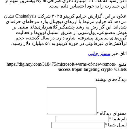
دلار رسید که هک ۱.۴ میلیارد دلاری صرافی Bybit بیشترین سهم از
این خسارت را به خود اختصاص داده است.
علاوه بر این، گزارش جرایم کریپتو ۲۰۲۵ شرکت Chainalysis نشان
می‌دهد که جرایم مرتبط با ارزهای دیجیتال وارد مرحله‌ای حرفه‌ای
شده‌اند. این گزارش به رشد چشمگیر کلاهبرداری‌های مبتنی بر
هوش مصنوعی، پول‌شویی از طریق استیبل‌کوین‌ها و فعالیت
گروه‌های سایبری پیشرفته اشاره دارد. در سال گذشته، حجم
تراکنش‌های غیرقانونی در حوزه کریپتو به ۵۱ میلیارد دلار رسید.
اتاق خبر
مستر جانبی
منبع: https://diginoy.com/318475/microsoft-warns-of-new-remote-
access-trojan-targeting-crypto-wallets/
دیدگاه‌های نوشته
محتوای دیدگاه
*
نام شما
*
ایمیل شما
*