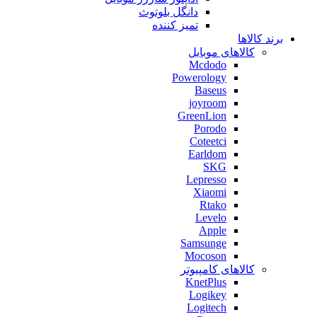
دانگل بلوتوث
تمیز کننده
برند کالاها
کالاهای موبایل
Mcdodo
Powerology
Baseus
joyroom
GreenLion
Porodo
Coteetci
Earldom
SKG
Lepresso
Xiaomi
Rtako
Levelo
Apple
Samsunge
Mocoson
کالاهای کامپیوتر
KnetPlus
Logikey
Logitech