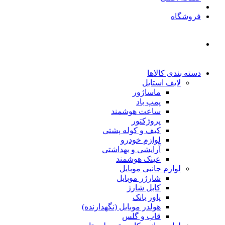
فروشگاه
دسته بندی کالاها
لایف استایل
ماساژور
پمپ باد
ساعت هوشمند
پروژکتور
کیف و کوله پشتی
لوازم خودرو
آرایشی و بهداشتی
عینک هوشمند
لوازم جانبی موبایل
شارژر موبایل
کابل شارژ
پاور بانک
هولدر موبایل (نگهدارنده)
قاب و گلس