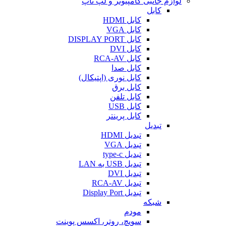
لوازم جانبی کامپیوتر و لپ تاپ
کابل
کابل HDMI
کابل VGA
کابل DISPLAY PORT
کابل DVI
کابل RCA-AV
کابل صدا
کابل نوری (اپتیکال)
کابل برق
کابل تلفن
کابل USB
کابل پرینتر
تبدیل
تبدیل HDMI
تبدیل VGA
تبدیل type-c
تبدیل USB به LAN
تبدیل DVI
تبدیل RCA-AV
تبدیل Display Port
شبکه
مودم
سویچ، روتر، اکسس پوینت