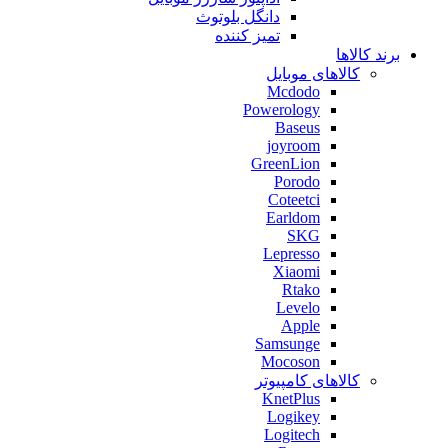
دانگل بلوتوث
تمیز کننده
برند کالاها
کالاهای موبایل
Mcdodo
Powerology
Baseus
joyroom
GreenLion
Porodo
Coteetci
Earldom
SKG
Lepresso
Xiaomi
Rtako
Levelo
Apple
Samsunge
Mocoson
کالاهای کامپیوتر
KnetPlus
Logikey
Logitech