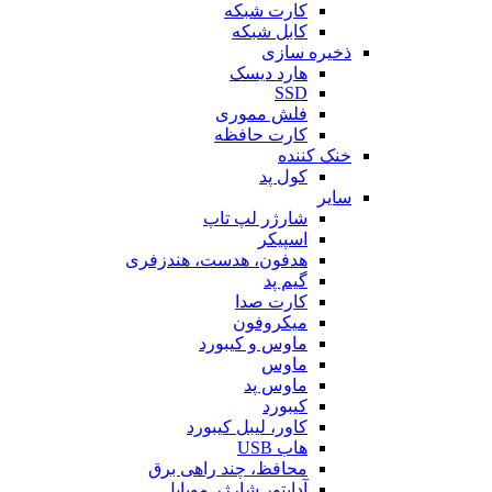
کارت شبکه
کابل شبکه
ذخیره سازی
هارد دیسک
SSD
فلش مموری
کارت حافظه
خنک کننده
کول پد
سایر
شارژر لپ تاپ
اسپیکر
هدفون، هدست، هندزفری
گیم پد
کارت صدا
میکروفون
ماوس و کیبورد
ماوس
ماوس پد
کیبورد
کاور، لیبل کیبورد
هاب USB
محافظ، چند راهی برق
آداپتور شارژر موبایل