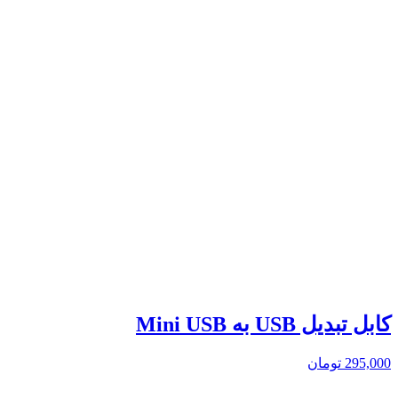
کابل تبدیل USB به Mini USB
295,000
تومان