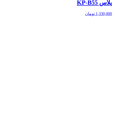
پلاس KP-B55
1,330,000
تومان