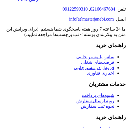
تلفن
02166467684
,
09122590310
ایمیل
info[at]masterjanebi.com
ما 24 ساعته 7 روز هفته پاسخگوی شما هستیم. (برای ویرایش این
متن به پیکربندی پوسته > تب برچسب‌ها مراجعه نمایید.)
راهنمای خرید
تماس با مستر جانبی
فرصت‌های شغلی
فروش در مسترجانبی
اخباری فناوری
خدمات مشتریان
شیوه‌های پرداخت
رویه ارسال سفارش
نحوه ثبت سفارش
راهنمای خرید