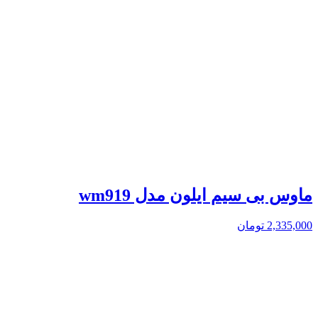
ماوس بی سیم ایلون مدل wm919
2,335,000
تومان