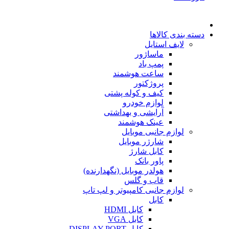
دسته بندی کالاها
لایف استایل
ماساژور
پمپ باد
ساعت هوشمند
پروژکتور
کیف و کوله پشتی
لوازم خودرو
آرایشی و بهداشتی
عینک هوشمند
لوازم جانبی موبایل
شارژر موبایل
کابل شارژ
پاور بانک
هولدر موبایل (نگهدارنده)
قاب و گلس
لوازم جانبی کامپیوتر و لپ تاپ
کابل
کابل HDMI
کابل VGA
کابل DISPLAY PORT