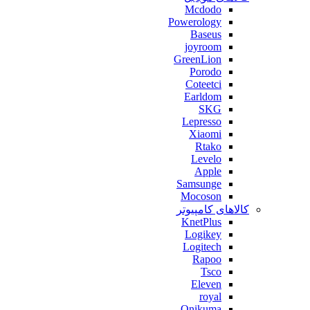
Mcdodo
Powerology
Baseus
joyroom
GreenLion
Porodo
Coteetci
Earldom
SKG
Lepresso
Xiaomi
Rtako
Levelo
Apple
Samsunge
Mocoson
کالاهای کامپیوتر
KnetPlus
Logikey
Logitech
Rapoo
Tsco
Eleven
royal
Onikuma