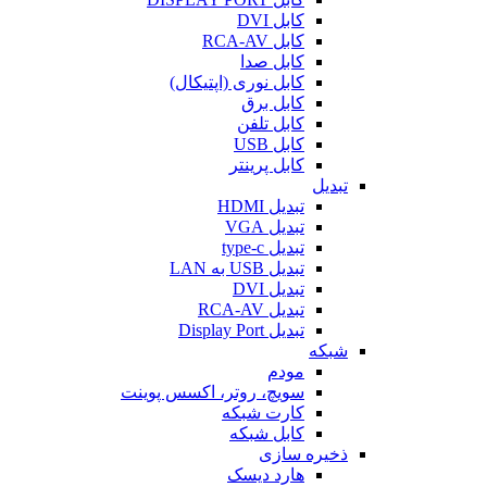
کابل DVI
کابل RCA-AV
کابل صدا
کابل نوری (اپتیکال)
کابل برق
کابل تلفن
کابل USB
کابل پرینتر
تبدیل
تبدیل HDMI
تبدیل VGA
تبدیل type-c
تبدیل USB به LAN
تبدیل DVI
تبدیل RCA-AV
تبدیل Display Port
شبکه
مودم
سویچ، روتر، اکسس پوینت
کارت شبکه
کابل شبکه
ذخیره سازی
هارد دیسک