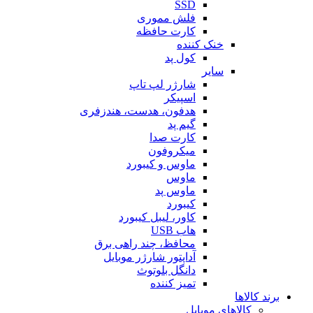
SSD
فلش مموری
کارت حافظه
خنک کننده
کول پد
سایر
شارژر لپ تاپ
اسپیکر
هدفون، هدست، هندزفری
گیم پد
کارت صدا
میکروفون
ماوس و کیبورد
ماوس
ماوس پد
کیبورد
کاور، لیبل کیبورد
هاب USB
محافظ، چند راهی برق
آداپتور شارژر موبایل
دانگل بلوتوث
تمیز کننده
برند کالاها
کالاهای موبایل