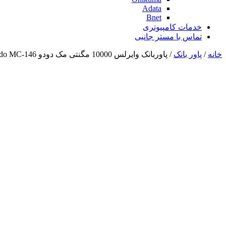
Adata
Bnet
خدمات کامپیوتری
تماس با مستر جانبی
خانه
/
پاور بانک
/ پاوربانک وایرلس 10000 مگنتی مک دودو Mcdodo MC-146 توان 20 وات با قابلیت شارژ اپل واچ