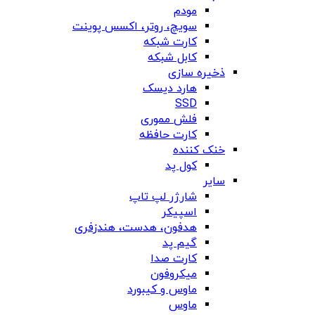
مودم
سویچ، روتر، اکسس پوینت
کارت شبکه
کابل شبکه
ذخیره سازی
هارد دیسک
SSD
فلش مموری
کارت حافظه
خنک کننده
کول پد
سایر
شارژر لپ تاپ
اسپیکر
هدفون، هدست، هندزفری
گیم پد
کارت صدا
میکروفون
ماوس و کیبورد
ماوس