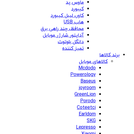
ماوس پد
کیبورد
کاور، لیبل کیبورد
هاب USB
محافظ، چند راهی برق
آداپتور شارژر موبایل
دانگل بلوتوث
تمیز کننده
برند کالاها
کالاهای موبایل
Mcdodo
Powerology
Baseus
joyroom
GreenLion
Porodo
Coteetci
Earldom
SKG
Lepresso