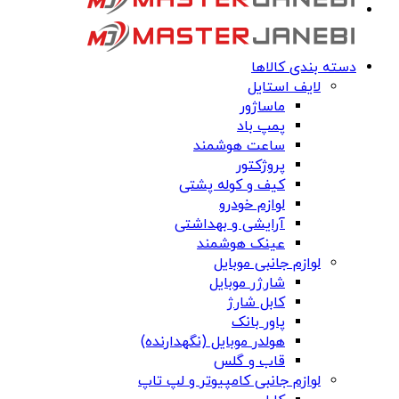
دسته بندی کالاها
لایف استایل
ماساژور
پمپ باد
ساعت هوشمند
پروژکتور
کیف و کوله پشتی
لوازم خودرو
آرایشی و بهداشتی
عینک هوشمند
لوازم جانبی موبایل
شارژر موبایل
کابل شارژ
پاور بانک
هولدر موبایل (نگهدارنده)
قاب و گلس
لوازم جانبی کامپیوتر و لپ تاپ