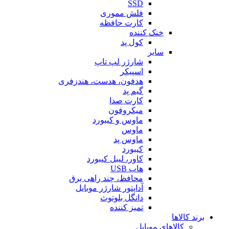
SSD
فلش مموری
کارت حافظه
خنک کننده
کول پد
سایر
شارژر لپ تاپ
اسپیکر
هدفون، هدست، هندزفری
گیم پد
کارت صدا
میکروفون
ماوس و کیبورد
ماوس
ماوس پد
کیبورد
کاور، لیبل کیبورد
هاب USB
محافظ، چند راهی برق
آداپتور شارژر موبایل
دانگل بلوتوث
تمیز کننده
برند کالاها
کالاهای موبایل