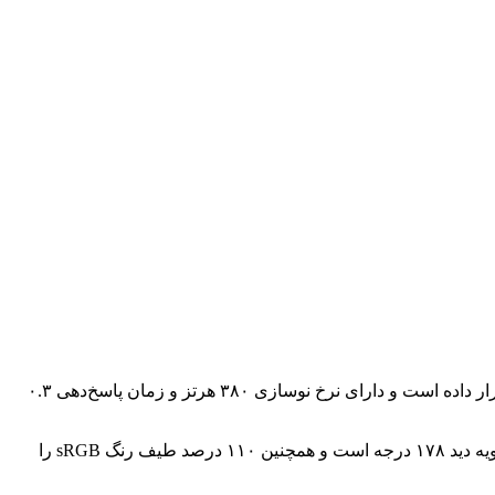
ایسوس از جدیدترین مانیتور گیمینگ خود با نام ROG Strix XG259QNS رونمایی کرد. این مانیتور، بازیکنان ورزش‌های الکترونیکی را هدف قرار داده است و دارای نرخ نوسازی ۳۸۰ هرتز و زمان پاسخ‌دهی ۰.۳
ایسوس ROG Strix XG259QNS دارای نمایشگر ۲۴.۵ اینچی Full HD (1920 x 1080) IPS با روشنایی ۴۰۰ نیت، نسبت کنتراست ۱۰۰۰:۱ و زاویه دید ۱۷۸ درجه است و همچنین ۱۱۰ درصد طیف رنگ sRGB را