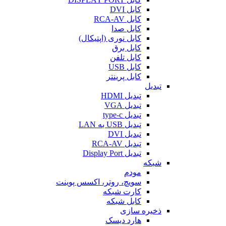
کابل DVI
کابل RCA-AV
کابل صدا
کابل نوری (اپتیکال)
کابل برق
کابل تلفن
کابل USB
کابل پرینتر
تبدیل
تبدیل HDMI
تبدیل VGA
تبدیل type-c
تبدیل USB به LAN
تبدیل DVI
تبدیل RCA-AV
تبدیل Display Port
شبکه
مودم
سویچ، روتر، اکسس پوینت
کارت شبکه
کابل شبکه
ذخیره سازی
هارد دیسک