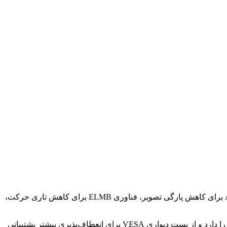
از نظر عملکرد، این مانیتور دارای ویژگی‌هایی برای بهبود عملکرد بازی است که از آن جمله می توان به پشتیبانی از AMD FreeSync Premium برای کاهش پارگی تصویر، فناوری ELMB برای کاهش تاری حرکت،
پایه آن دارای محدوده چرخش +۴۵ تا -۴۵ درجه و محدوده دوران +۹۰ درجه تا ۹۰- درجه است و همچنین امکان تنظیم ارتفاع تا ۱۲۰ میلی‌متر را دارد و از بست دیواری VESA برای انعطاف‌پذیری بیشتر پشتیبانی