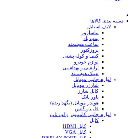
دسته بندی کالاها
لایف استایل
ماساژور
پمپ باد
ساعت هوشمند
پروژکتور
کیف و کوله پشتی
لوازم خودرو
آرایشی و بهداشتی
عینک هوشمند
لوازم جانبی موبایل
شارژر موبایل
کابل شارژ
پاور بانک
هولدر موبایل (نگهدارنده)
قاب و گلس
لوازم جانبی کامپیوتر و لپ تاپ
کابل
کابل HDMI
کابل VGA
کابل DISPLAY PORT