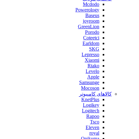
Mcdodo
Powerology
Baseus
joyroom
GreenLion
Porodo
Coteetci
Earldom
SKG
Lepresso
Xiaomi
Rtako
Levelo
Apple
Samsunge
Mocoson
کالاهای کامپیوتر
KnetPlus
Logikey
Logitech
Rapoo
Tsco
Eleven
royal
Onikuma