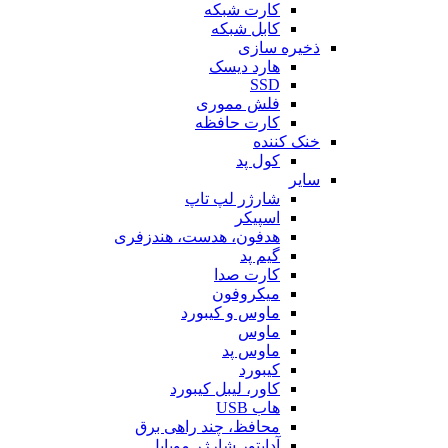
کارت شبکه
کابل شبکه
ذخیره سازی
هارد دیسک
SSD
فلش مموری
کارت حافظه
خنک کننده
کول پد
سایر
شارژر لپ تاپ
اسپیکر
هدفون، هدست، هندزفری
گیم پد
کارت صدا
میکروفون
ماوس و کیبورد
ماوس
ماوس پد
کیبورد
کاور، لیبل کیبورد
هاب USB
محافظ، چند راهی برق
آداپتور شارژر موبایل