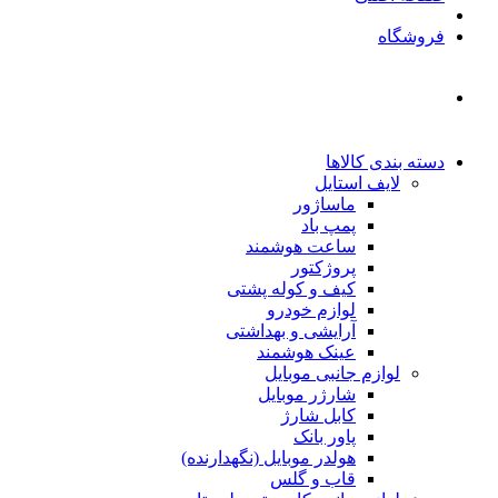
فروشگاه
دسته بندی کالاها
لایف استایل
ماساژور
پمپ باد
ساعت هوشمند
پروژکتور
کیف و کوله پشتی
لوازم خودرو
آرایشی و بهداشتی
عینک هوشمند
لوازم جانبی موبایل
شارژر موبایل
کابل شارژ
پاور بانک
هولدر موبایل (نگهدارنده)
قاب و گلس