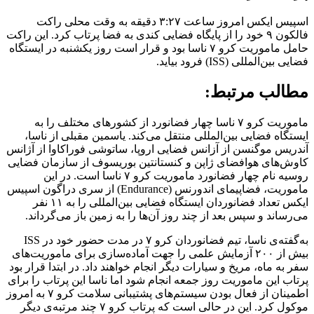
اسپیس ایکس امروز ساعت ۳:۲۷ دقیقه به وقت محلی راکت
فالکون ۹ خود را از پایگاه فضایی کندی به فضا پرتاب کرد. این راکت
حامل ماموریت کرو ۷ ناسا بود و قرار است روز یکشنبه در ایستگاه
فضایی بین‌المللی (ISS) فرود بیاید.
مطالب مرتبط:
ماموریت کرو ۷ ناسا چهار فضانورد از کشورهای مختلف را به
ایستگاه فضایی بین‌المللی منتقل می‌کند. یاسمین مقبلی از ناسا،
آندریس موگنسن از آزانس فضایی اروپا، ساتوشی فوراکاوا از آژانس
کاوش‌های هوافضای ژاپن و کنستانتین بوریسوف از سازمان فضایی
روسیه نام چهار فضانورد ماموریت کرو ۷ ناسا است. در این
ماموریت، فضاپیمای اندورنس (Endurance) از سری دراگون اسپیس
ایکس تعداد فضانوردان ایستگاه فضایی بین‌المللی را به ۱۱ نفر
می‌رساند و سپس بعد از چند روز آن‌ها را به زمین باز می‌گرداند.
به‌گفته‌ی ناسا، تیم فضانوردان کرو ۷ در مدت حضور خود در ISS
بیش از ۲۰۰ آزمایش علمی را جهت آماده‌سازی برای ماموریت‌های
سفر به ماه، مریخ و سیارات دیگر انجام خواهند داد. در ابتدا قرار بود
پرتاب این ماموریت روز جمعه انجام شود اما ناسا این پرتاب را برای
اطمینان از فعال بودن سیستم‌های پشتیبانی سلامت کرو ۷ به امروز
موکول کرد. این در حالی است که پرتاب کرو ۷ چند مرتبه‌ی دیگر