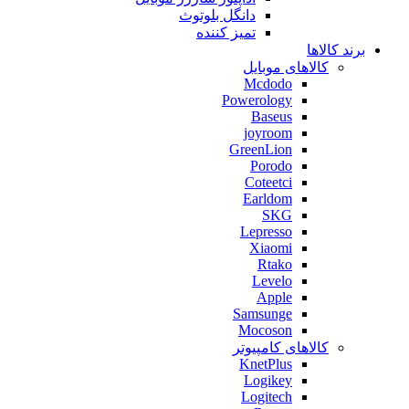
دانگل بلوتوث
تمیز کننده
برند کالاها
کالاهای موبایل
Mcdodo
Powerology
Baseus
joyroom
GreenLion
Porodo
Coteetci
Earldom
SKG
Lepresso
Xiaomi
Rtako
Levelo
Apple
Samsunge
Mocoson
کالاهای کامپیوتر
KnetPlus
Logikey
Logitech