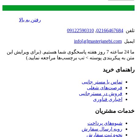
.
رفتن به بالا
تلفن
02166467684
,
09122590310
ایمیل
info[at]masterjanebi.com
ما 24 ساعته 7 روز هفته پاسخگوی شما هستیم. (برای ویرایش این
متن به پیکربندی پوسته > تب برچسب‌ها مراجعه نمایید.)
راهنمای خرید
تماس با مستر جانبی
فرصت‌های شغلی
فروش در مسترجانبی
اخباری فناوری
خدمات مشتریان
شیوه‌های پرداخت
رویه ارسال سفارش
نحوه ثبت سفارش