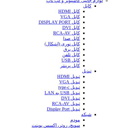
لوازم جانبی کامپیوتر و لپ تاپ
کابل
کابل HDMI
کابل VGA
کابل DISPLAY PORT
کابل DVI
کابل RCA-AV
کابل صدا
کابل نوری (اپتیکال)
کابل برق
کابل تلفن
کابل USB
کابل پرینتر
تبدیل
تبدیل HDMI
تبدیل VGA
تبدیل type-c
تبدیل USB به LAN
تبدیل DVI
تبدیل RCA-AV
تبدیل Display Port
شبکه
مودم
سویچ، روتر، اکسس پوینت