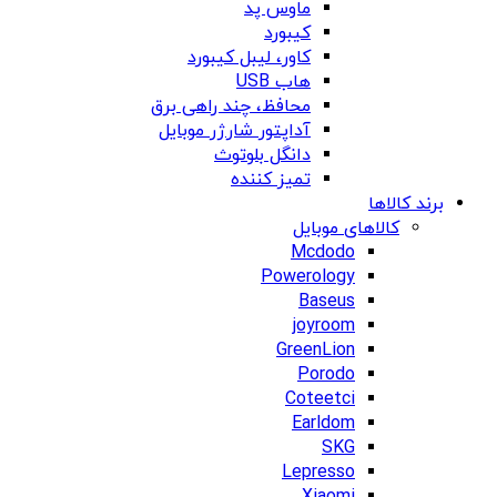
ماوس پد
کیبورد
کاور، لیبل کیبورد
هاب USB
محافظ، چند راهی برق
آداپتور شارژر موبایل
دانگل بلوتوث
تمیز کننده
برند کالاها
کالاهای موبایل
Mcdodo
Powerology
Baseus
joyroom
GreenLion
Porodo
Coteetci
Earldom
SKG
Lepresso