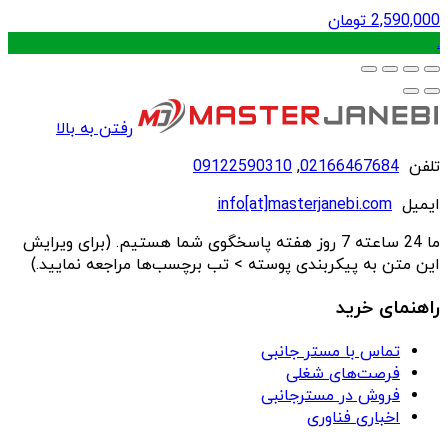
2,590,000
تومان
.
رفتن به بالا
تلفن
02166467684
,
09122590310
ایمیل
info[at]masterjanebi.com
ما 24 ساعته 7 روز هفته پاسخگوی شما هستیم. (برای ویرایش
این متن به پیکربندی پوسته > تب برچسب‌ها مراجعه نمایید.)
راهنمای خرید
تماس با مستر جانبی
فرصت‌های شغلی
فروش در مسترجانبی
اخباری فناوری