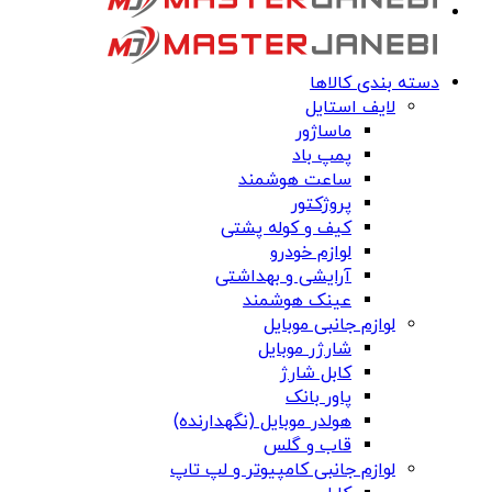
دسته بندی کالاها
لایف استایل
ماساژور
پمپ باد
ساعت هوشمند
پروژکتور
کیف و کوله پشتی
لوازم خودرو
آرایشی و بهداشتی
عینک هوشمند
لوازم جانبی موبایل
شارژر موبایل
کابل شارژ
پاور بانک
هولدر موبایل (نگهدارنده)
قاب و گلس
لوازم جانبی کامپیوتر و لپ تاپ