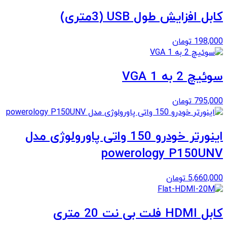
کابل افزایش طول USB (3متری)
198,000
تومان
سوئیچ 2 به 1 VGA
795,000
تومان
اینورتر خودرو 150 واتی پاورولوژی مدل
powerology P150UNV
5,660,000
تومان
کابل HDMI فلت بی نت 20 متری