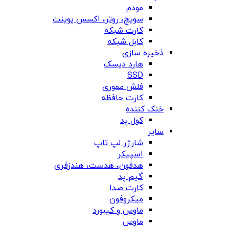
مودم
سویچ، روتر، اکسس پوینت
کارت شبکه
کابل شبکه
ذخیره سازی
هارد دیسک
SSD
فلش مموری
کارت حافظه
خنک کننده
کول پد
سایر
شارژر لپ تاپ
اسپیکر
هدفون، هدست، هندزفری
گیم پد
کارت صدا
میکروفون
ماوس و کیبورد
ماوس