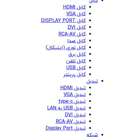
کابل
کابل HDMI
کابل VGA
کابل DISPLAY PORT
کابل DVI
کابل RCA-AV
کابل صدا
کابل نوری (اپتیکال)
کابل برق
کابل تلفن
کابل USB
کابل پرینتر
تبدیل
تبدیل HDMI
تبدیل VGA
تبدیل type-c
تبدیل USB به LAN
تبدیل DVI
تبدیل RCA-AV
تبدیل Display Port
شبکه