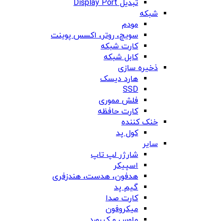
تبدیل Display Port
شبکه
مودم
سویچ، روتر، اکسس پوینت
کارت شبکه
کابل شبکه
ذخیره سازی
هارد دیسک
SSD
فلش مموری
کارت حافظه
خنک کننده
کول پد
سایر
شارژر لپ تاپ
اسپیکر
هدفون، هدست، هندزفری
گیم پد
کارت صدا
میکروفون
ماوس و کیبورد