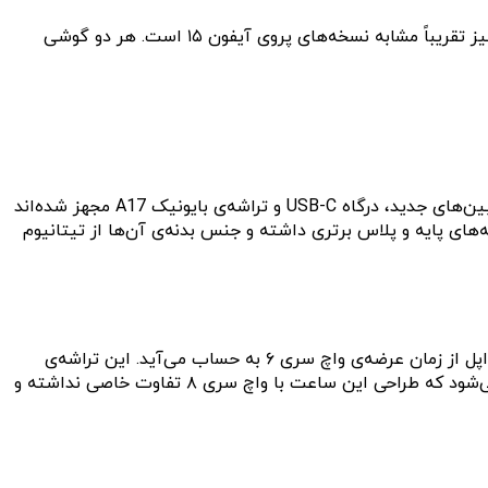
گفته می‌شود که اپل در گوشی‌های آیفون ۱۵ و ۱۵ پلاس از درگاه USB-C و حفره‌ی داینامیک آیلند استفاده کرده و ظاهر این دو گوشی نیز تقریباً مشابه نسخه‌های پروی آیفون ۱۵ است. هر دو گوشی
اپل همچنین قصد دارد در رویداد ۱۲ سپتامبر از گوشی‌های آیفون ۱۵ پرو و آیفون ۱۵ پرو مکس رونمایی کند. ظاهراً این دو گوشی به دوربین‌های جدید، درگاه USB-C و تراشه‌ی بایونیک A17 مجهز شده‌اند
ن ۱۵ پرو مکس از نظر عمر باتری نیز نسبت به نسخه‌های پایه و پلاس برتری داشته و جنس بدنه‌ی آن‌ها از تیتانیوم
بر اساس گزارش‌های قبلی، اپل واچ سری ۹ از تراشه‌ی جدید S9 (بر پایه‌ی A15) بهره می‌برد که بزرگ‌ترین پیشرفت ساعت‌های هوشمند اپل از زمان عرضه‌ی واچ سری ۶ به حساب می‌آید. این تراشه‌ی
قدرتمند، توان پردازشی و عملکرد گرافیکی واچ سری ۹ را افزایش می‌دهد و در عین حال مصرف انرژی کمتری دارد. با این وجود، گفته می‌شود که طراحی این ساعت با واچ سری ۸ تفاوت خاصی نداشته و