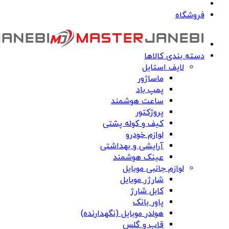
فروشگاه
دسته بندی کالاها
لایف استایل
ماساژور
پمپ باد
ساعت هوشمند
پروژکتور
کیف و کوله پشتی
لوازم خودرو
آرایشی و بهداشتی
عینک هوشمند
لوازم جانبی موبایل
شارژر موبایل
کابل شارژ
پاور بانک
هولدر موبایل (نگهدارنده)
قاب و گلس