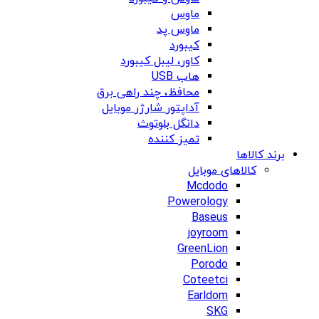
ماوس
ماوس پد
کیبورد
کاور، لیبل کیبورد
هاب USB
محافظ، چند راهی برق
آداپتور شارژر موبایل
دانگل بلوتوث
تمیز کننده
برند کالاها
کالاهای موبایل
Mcdodo
Powerology
Baseus
joyroom
GreenLion
Porodo
Coteetci
Earldom
SKG