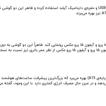
که بر پایه‌ی فرآیند تولید ۳ نانومتری TSMC ساخته شده است. آیفون ۱۵ پرو و آیفو