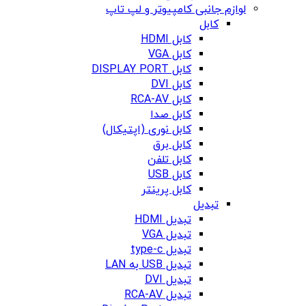
لوازم جانبی کامپیوتر و لپ تاپ
کابل
کابل HDMI
کابل VGA
کابل DISPLAY PORT
کابل DVI
کابل RCA-AV
کابل صدا
کابل نوری (اپتیکال)
کابل برق
کابل تلفن
کابل USB
کابل پرینتر
تبدیل
تبدیل HDMI
تبدیل VGA
تبدیل type-c
تبدیل USB به LAN
تبدیل DVI
تبدیل RCA-AV