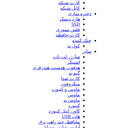
کارت شبکه
کابل شبکه
ذخیره سازی
هارد دیسک
SSD
فلش مموری
کارت حافظه
خنک کننده
کول پد
سایر
شارژر لپ تاپ
اسپیکر
هدفون، هدست، هندزفری
گیم پد
کارت صدا
میکروفون
ماوس و کیبورد
ماوس
ماوس پد
کیبورد
کاور، لیبل کیبورد
هاب USB
محافظ، چند راهی برق
آداپتور شارژر موبایل