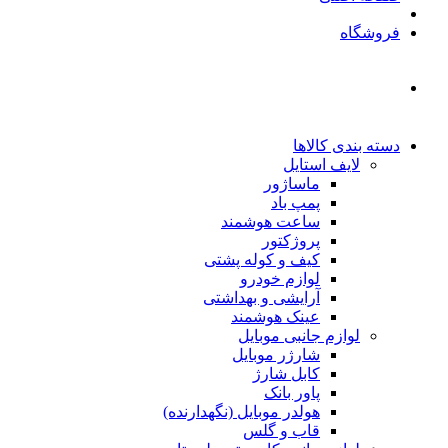
فروشگاه
دسته بندی کالاها
لایف استایل
ماساژور
پمپ باد
ساعت هوشمند
پروژکتور
کیف و کوله پشتی
لوازم خودرو
آرایشی و بهداشتی
عینک هوشمند
لوازم جانبی موبایل
شارژر موبایل
کابل شارژ
پاور بانک
هولدر موبایل (نگهدارنده)
قاب و گلس