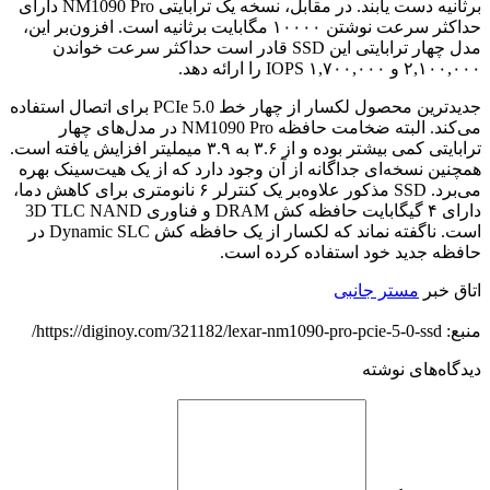
برثانیه دست یابند. در مقابل، نسخه یک ترابایتی NM1090 Pro دارای
حداکثر سرعت نوشتن ۱۰۰۰۰ مگابایت برثانیه است. افزون‌بر این،
مدل چهار ترابایتی این SSD قادر است حداکثر سرعت خواندن
۲,۱۰۰,۰۰۰ و ۱,۷۰۰,۰۰۰ IOPS را ارائه دهد.
جدیدترین محصول لکسار از چهار خط PCIe 5.0 برای اتصال استفاده
می‌کند. البته ضخامت حافظه NM1090 Pro در مدل‌های چهار
ترابایتی کمی بیشتر بوده و از ۳.۶ به ۳.۹ میملیتر افزایش یافته است.
همچنین نسخه‌ای جداگانه از آن وجود دارد که از یک هیت‌سینک بهره
می‌برد. SSD مذکور علاوه‌بر یک کنترلر ۶ نانومتری برای کاهش دما،
دارای ۴ گیگابایت حافظه کش DRAM و فناوری 3D TLC NAND
است. ناگفته نماند که لکسار از یک حافظه کش Dynamic SLC در
حافظه جدید خود استفاده کرده است.
اتاق خبر
مستر جانبی
منبع: https://diginoy.com/321182/lexar-nm1090-pro-pcie-5-0-ssd/
دیدگاه‌های نوشته