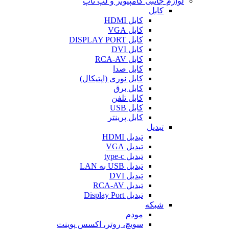
لوازم جانبی کامپیوتر و لپ تاپ
کابل
کابل HDMI
کابل VGA
کابل DISPLAY PORT
کابل DVI
کابل RCA-AV
کابل صدا
کابل نوری (اپتیکال)
کابل برق
کابل تلفن
کابل USB
کابل پرینتر
تبدیل
تبدیل HDMI
تبدیل VGA
تبدیل type-c
تبدیل USB به LAN
تبدیل DVI
تبدیل RCA-AV
تبدیل Display Port
شبکه
مودم
سویچ، روتر، اکسس پوینت