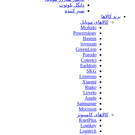
دانگل بلوتوث
تمیز کننده
برند کالاها
کالاهای موبایل
Mcdodo
Powerology
Baseus
joyroom
GreenLion
Porodo
Coteetci
Earldom
SKG
Lepresso
Xiaomi
Rtako
Levelo
Apple
Samsunge
Mocoson
کالاهای کامپیوتر
KnetPlus
Logikey
Logitech