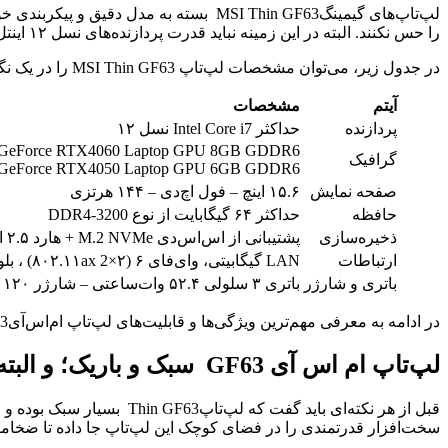
را حس نکنند. البته در این زمینه نباید قدرت پردازنده‌های نسل ۱۲ اینتل را نیز از یاد برد.
در جدول زیر، می‌توان مشخصات لپ‌تاپ MSI Thin GF63 را در یک نگاه ملاحظه کرد.
آیتم
مشخصات
پردازنده
حداکثر Intel Core i7 نسل ۱۲
GeForce RTX4060 Laptop GPU 8GB GDDR6
گرافیک
GeForce RTX4050 Laptop GPU 6GB GDDR6
صفحه نمایش
۱۵.۶ اینچ – فول اچ‌دی – ۱۴۴ هرتزی
حافظه
حداکثر ۶۴ گیگابایت از نوع DDR4-3200
ذخیره‌سازی
پشتیبانی از اس‌اس‌دی M.2 NVMe + هارد ۲.۵ اینچی ساتا
ارتباطات
LAN‌ گیگابیتی، وای‌فای ۶ (۸۰۲.۱۱ax 2×۲) ، بلوتوث ۵.۲
باتری و شارژر
باتری ۳ سلولی ۵۲.۴ وات‌ساعتی – شارژر ۱۲۰ واتی
در ادامه به معرفی مهم‌ترین ویژگی‌ها و قابلیت‌های لپ‌تاپ ام‌اس‌آیThin GF63 می‌پردازیم که آن را باب دل گیمرها کرده است.
لپ‌تاپ‌ ام اس آی GF63 سبک و باریک؛ و البته مستحکم!
سخت‌افزار قدرتمندی را در فضای کوچک این لپ‌تاپ جا داده تا ضخامت Thin GF63 فقط به ۲۱.۷ میلی‌متر محدود شود. چنین ضخامتی برای یک لپ‌تاپ گیمینگ در این رده، نوعی رکورد محسوب 