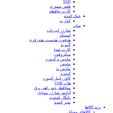
SSD
فلش مموری
کارت حافظه
خنک کننده
کول پد
سایر
شارژر لپ تاپ
اسپیکر
هدفون، هدست، هندزفری
گیم پد
کارت صدا
میکروفون
ماوس و کیبورد
ماوس
ماوس پد
کیبورد
کاور، لیبل کیبورد
هاب USB
محافظ، چند راهی برق
آداپتور شارژر موبایل
دانگل بلوتوث
تمیز کننده
برند کالاها
کالاهای موبایل