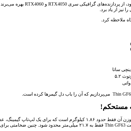
لپ‌تاپ‌های گیمینگMSI Thin GF63
قبل از هر نکته‌ای باید گفت که لپ‌تاپThin GF63 بسیار سبک بوده و وزن آن فقط حدو
می‌شود.