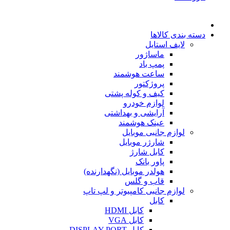
دسته بندی کالاها
لایف استایل
ماساژور
پمپ باد
ساعت هوشمند
پروژکتور
کیف و کوله پشتی
لوازم خودرو
آرایشی و بهداشتی
عینک هوشمند
لوازم جانبی موبایل
شارژر موبایل
کابل شارژ
پاور بانک
هولدر موبایل (نگهدارنده)
قاب و گلس
لوازم جانبی کامپیوتر و لپ تاپ
کابل
کابل HDMI
کابل VGA
کابل DISPLAY PORT