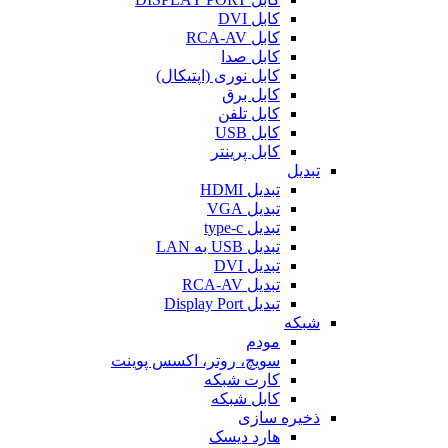
کابل DVI
کابل RCA-AV
کابل صدا
کابل نوری (اپتیکال)
کابل برق
کابل تلفن
کابل USB
کابل پرینتر
تبدیل
تبدیل HDMI
تبدیل VGA
تبدیل type-c
تبدیل USB به LAN
تبدیل DVI
تبدیل RCA-AV
تبدیل Display Port
شبکه
مودم
سویچ، روتر، اکسس پوینت
کارت شبکه
کابل شبکه
ذخیره سازی
هارد دیسک