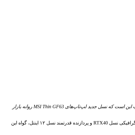
ب این است که نسل جدید لپ‌تاپ‌های
MSI Thin GF63
روانه بازار
MSI با عرضه سری لپ‌تاپ‌های گیمینگ Thin GF63 به دنبال ارائه محصولی مدرن با قیمت متعادل بوده و استفاده از جدیدترین پردازنده‌های گرافیکی نسل RTX40 و پردازنده قدرتمند نسل ۱۲ اینتل، گواه این