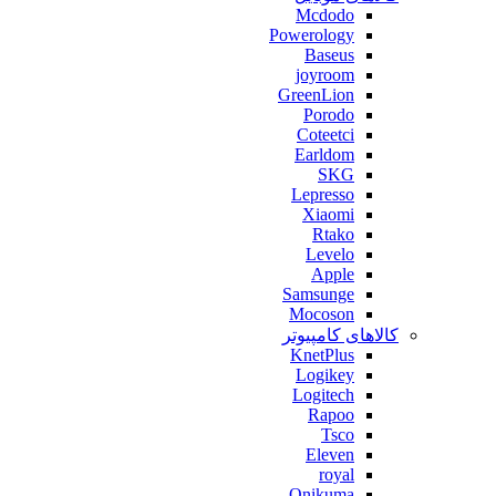
Mcdodo
Powerology
Baseus
joyroom
GreenLion
Porodo
Coteetci
Earldom
SKG
Lepresso
Xiaomi
Rtako
Levelo
Apple
Samsunge
Mocoson
کالاهای کامپیوتر
KnetPlus
Logikey
Logitech
Rapoo
Tsco
Eleven
royal
Onikuma