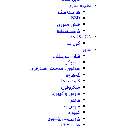
ذخیره سازی
هارد دیسک
SSD
فلش مموری
کارت حافظه
خنک کننده
کول پد
سایر
شارژر لپ تاپ
اسپیکر
هدفون، هدست، هندزفری
گیم پد
کارت صدا
میکروفون
ماوس و کیبورد
ماوس
ماوس پد
کیبورد
کاور، لیبل کیبورد
هاب USB