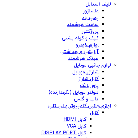
لایف استایل
ماساژور
پمپ باد
ساعت هوشمند
پروژکتور
کیف و کوله پشتی
لوازم خودرو
آرایشی و بهداشتی
عینک هوشمند
لوازم جانبی موبایل
شارژر موبایل
کابل شارژ
پاور بانک
هولدر موبایل (نگهدارنده)
قاب و گلس
لوازم جانبی کامپیوتر و لپ تاپ
کابل
کابل HDMI
کابل VGA
کابل DISPLAY PORT