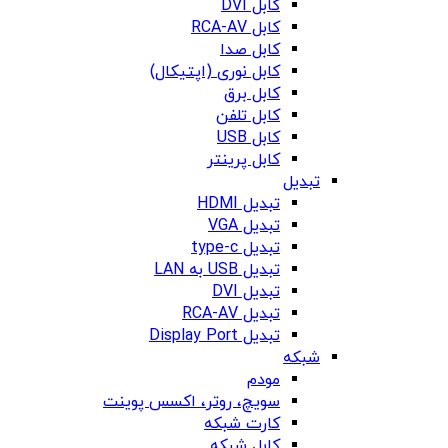
کابل DVI
کابل RCA-AV
کابل صدا
کابل نوری (اپتیکال)
کابل برق
کابل تلفن
کابل USB
کابل پرینتر
تبدیل
تبدیل HDMI
تبدیل VGA
تبدیل type-c
تبدیل USB به LAN
تبدیل DVI
تبدیل RCA-AV
تبدیل Display Port
شبکه
مودم
سویچ، روتر، اکسس پوینت
کارت شبکه
کابل شبکه