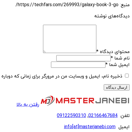
منبع: https://techfars.com/269993/galaxy-book-3-go/
دیدگاه‌های نوشته
محتوای دیدگاه
*
نام شما
*
ایمیل شما
*
ذخیره نام، ایمیل و وبسایت من در مرورگر برای زمانی که دوباره
رفتن به بالا
تلفن
02166467684
,
09122590310
ایمیل
info[at]masterjanebi.com