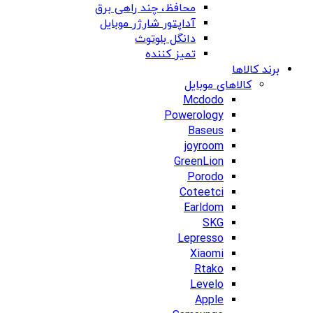
محافظ، چند راهی برق
آداپتور شارژر موبایل
دانگل بلوتوث
تمیز کننده
برند کالاها
کالاهای موبایل
Mcdodo
Powerology
Baseus
joyroom
GreenLion
Porodo
Coteetci
Earldom
SKG
Lepresso
Xiaomi
Rtako
Levelo
Apple