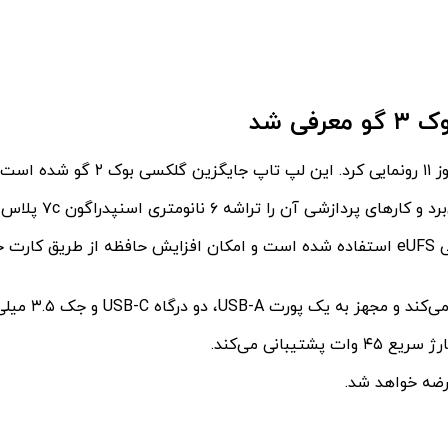
ی شد
در کنار این پردازنده از ۴ گیگابایت رم و ۱۲۸ گیگابایت حافظه داخلی eUFS استفاده شده است و