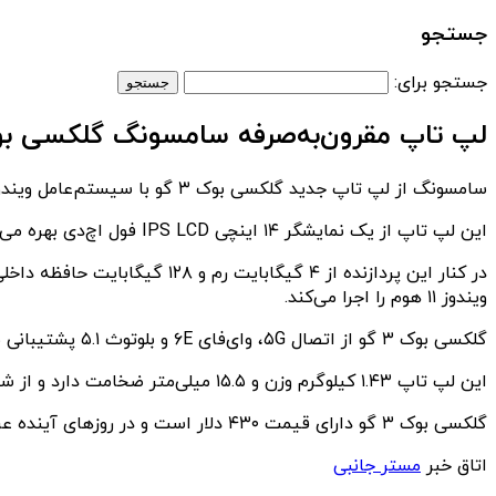
جستجو
جستجو برای:
لپ تاپ مقرون‌به‌صرفه سامسونگ گلکسی بوک ۳ گو معرف
سامسونگ از لپ تاپ جدید گلکسی بوک ۳ گو با سیستم‌عامل ویندوز ۱۱ رونمایی کرد. این لپ تاپ جایگزین گلکسی بوک ۲ گو شده است.
این لپ تاپ از یک نمایشگر ۱۴ اینچی IPS LCD فول‌ اچ‌دی بهره می‌برد و کارهای پردازشی آن را تراشه ۶ نانومتری اسنپدراگون ۷c پلاس نسل ۳ برعهده دارد.
ویندوز ۱۱ هوم را اجرا می‌کند.
گلکسی بوک ۳ گو از اتصال ۵G، وای‌فای ۶E و بلوتوث ۵.۱ پشتیبانی می‌کند و مجهز به یک پورت USB-A، دو درگاه USB-C و جک ۳.۵ میلی‌متری است.
این لپ تاپ ۱.۴۳ کیلوگرم وزن و ۱۵.۵ میلی‌متر ضخامت دارد و از شارژ سریع ۴۵ وات پشتیبانی می‌کند.
گلکسی بوک ۳ گو دارای قیمت ۴۳۰ دلار است و در روزهای آینده عرضه خواهد شد.
اتاق خبر
مستر جانبی