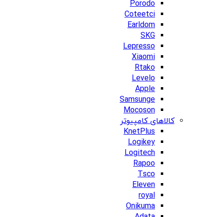
Porodo
Coteetci
Earldom
SKG
Lepresso
Xiaomi
Rtako
Levelo
Apple
Samsunge
Mocoson
کالاهای کامپیوتر
KnetPlus
Logikey
Logitech
Rapoo
Tsco
Eleven
royal
Onikuma