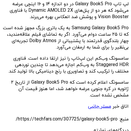
لپ تاپ Galaxy Book5 Pro در دو اندازه ۱۴ و ۱۶ اینچی عرضه
می‌شود که هر دو از پنل‌های Dynamic AMOLED 2X با فناوری
Vision Booster و پوشش ضد انعکاس بهره می‌برند.
Samsung Galaxy Book5 Pro به یک باتری بزرگ مجهز شده است
که تا ۲۵ ساعت دوام می‌آورد. اگر به تماشای فیلم علاقه‌مندید،
چهار بلندگوی قدرتمند با پشتیبانی از Dolby Atmos تجربه‌ای
بی‌نظیر را برای شما به ارمغان می‌آورد.
سامسونگ وب‌کم این لپ‌تاپ را نیز ارتقا داده است. فناوری
Staggered HDR به وب‌کم اجازه می‌دهد تا چندین نوردهی
مختلف را ترکیب کند و تصاویری با رنج دینامیکی بالا تولید کند.
سامسونگ اعلام کرده است که Galaxy Book5 Pro از تاریخ ۲
ژانویه در کره جنوبی عرضه خواهد شد، اما هنوز قیمت آن
مشخص نشده است.
اتاق خبر
مستر جانبی
منبع: https://techfars.com/307725/galaxy-book5-pro/
دیدگاه‌های نوشته