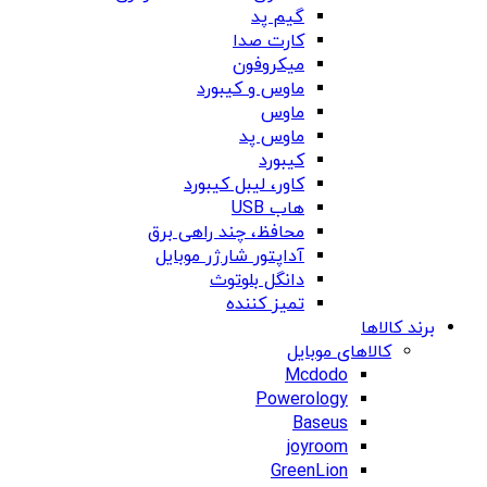
گیم پد
کارت صدا
میکروفون
ماوس و کیبورد
ماوس
ماوس پد
کیبورد
کاور، لیبل کیبورد
هاب USB
محافظ، چند راهی برق
آداپتور شارژر موبایل
دانگل بلوتوث
تمیز کننده
برند کالاها
کالاهای موبایل
Mcdodo
Powerology
Baseus
joyroom
GreenLion