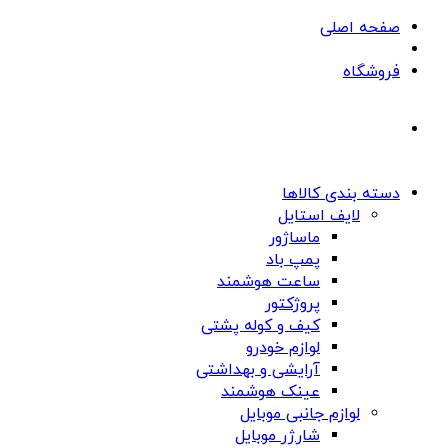
صفحه اصلی
فروشگاه
دسته بندی کالاها
لایف استایل
ماساژور
پمپ باد
ساعت هوشمند
پروژکتور
کیف و کوله پشتی
لوازم خودرو
آرایشی و بهداشتی
عینک هوشمند
لوازم جانبی موبایل
شارژر موبایل