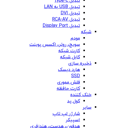
تبدیل type-c
تبدیل USB به LAN
تبدیل DVI
تبدیل RCA-AV
تبدیل Display Port
شبکه
مودم
سویچ، روتر، اکسس پوینت
کارت شبکه
کابل شبکه
ذخیره سازی
هارد دیسک
SSD
فلش مموری
کارت حافظه
خنک کننده
کول پد
سایر
شارژر لپ تاپ
اسپیکر
هدفون، هدست، هندزفری