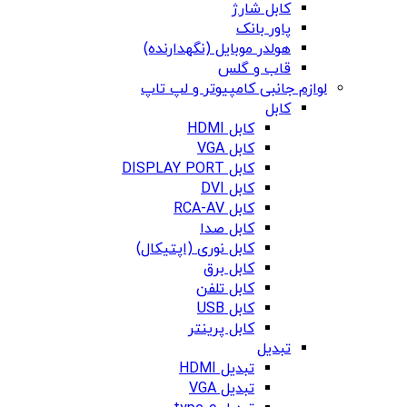
کابل شارژ
پاور بانک
هولدر موبایل (نگهدارنده)
قاب و گلس
لوازم جانبی کامپیوتر و لپ تاپ
کابل
کابل HDMI
کابل VGA
کابل DISPLAY PORT
کابل DVI
کابل RCA-AV
کابل صدا
کابل نوری (اپتیکال)
کابل برق
کابل تلفن
کابل USB
کابل پرینتر
تبدیل
تبدیل HDMI
تبدیل VGA