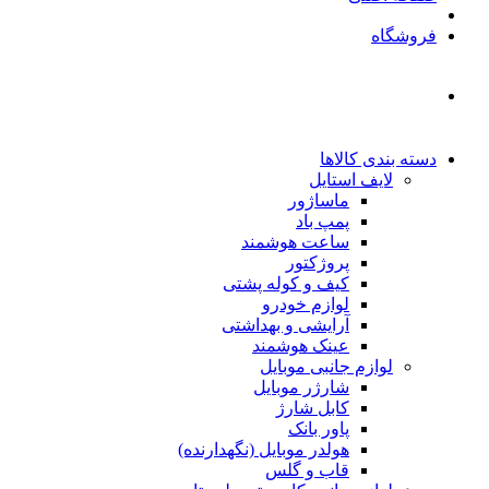
فروشگاه
دسته بندی کالاها
لایف استایل
ماساژور
پمپ باد
ساعت هوشمند
پروژکتور
کیف و کوله پشتی
لوازم خودرو
آرایشی و بهداشتی
عینک هوشمند
لوازم جانبی موبایل
شارژر موبایل
کابل شارژ
پاور بانک
هولدر موبایل (نگهدارنده)
قاب و گلس