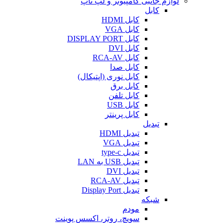
لوازم جانبی کامپیوتر و لپ تاپ
کابل
کابل HDMI
کابل VGA
کابل DISPLAY PORT
کابل DVI
کابل RCA-AV
کابل صدا
کابل نوری (اپتیکال)
کابل برق
کابل تلفن
کابل USB
کابل پرینتر
تبدیل
تبدیل HDMI
تبدیل VGA
تبدیل type-c
تبدیل USB به LAN
تبدیل DVI
تبدیل RCA-AV
تبدیل Display Port
شبکه
مودم
سویچ، روتر، اکسس پوینت