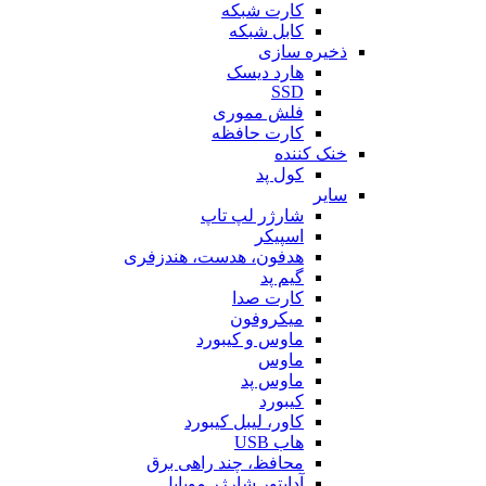
کارت شبکه
کابل شبکه
ذخیره سازی
هارد دیسک
SSD
فلش مموری
کارت حافظه
خنک کننده
کول پد
سایر
شارژر لپ تاپ
اسپیکر
هدفون، هدست، هندزفری
گیم پد
کارت صدا
میکروفون
ماوس و کیبورد
ماوس
ماوس پد
کیبورد
کاور، لیبل کیبورد
هاب USB
محافظ، چند راهی برق
آداپتور شارژر موبایل