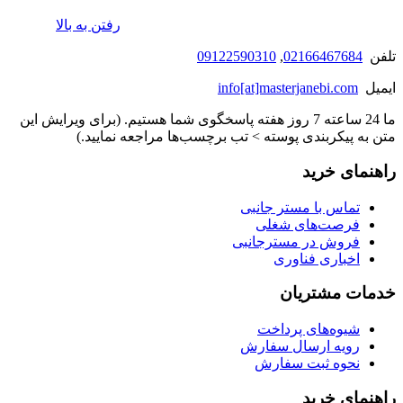
رفتن به بالا
تلفن
02166467684
,
09122590310
ایمیل
info[at]masterjanebi.com
ما 24 ساعته 7 روز هفته پاسخگوی شما هستیم. (برای ویرایش این
متن به پیکربندی پوسته > تب برچسب‌ها مراجعه نمایید.)
راهنمای خرید
تماس با مستر جانبی
فرصت‌های شغلی
فروش در مسترجانبی
اخباری فناوری
خدمات مشتریان
شیوه‌های پرداخت
رویه ارسال سفارش
نحوه ثبت سفارش
راهنمای خرید