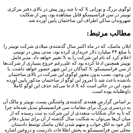
لوگوی بزرگ و نورانی X که تا چند روز پیش در بالای دفتر مرکزی
توییتر در سن فرانسیسکو قابل مشاهده بود، پس از شکایت‌
شهروندان ساکن اطراف این ساختمان پایین آورده شد.
مطالب مرتبط:
ایلان ماسک، که در ماه اکتبر سال گذشته‌ی میلادی شرکت توییتر را
با مبلغ ۴۴ میلیارد دلار خریداری کرده بود، مدتی پیش در توییتی
اعلام کرد که نام این شرکت را به X تغییر خواهد داد. مدیرعامل
توییتر همچنین ادعا کرده بود که علی‌رغم خروج بسیاری از شرکت‌ها
از سن فرانسیسکو، X کماکان در این شهر حضور خواهد داشت. با
این وجود، نصب بدون مجوز لوگوی این شرکت در بالای ساختمان
یادشده باعث شد تا امروز این لوگو از ساختمان مذکور پایین آورده
شود. این در حالی است که X ادعا می‌کند حذف این لوگو کاملاً‌
داوطلبانه بوده است.
بر اساس گزارش هفته‌ی گذشته‌ی واشنگتن پست، توییتر و مالک آن
به دردسری بزرگ برای مقامات سن فرانسیسکو تبدیل شده‌اند چرا
که تا به حال شکایات متعددی از این شرکت به ثبت رسیده که از
میان آن‌ها می‌توان به شکایت سال گذشته‌‌‌‌ از آن برای تبدیل دفاتر
کار خود به اتاق خواب و متهم شدن ایلان ماسک توسط دادستان
محلی سن فرانسیسکو به پخش اطلاعات نادرست و دروغین اشاره