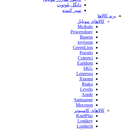
دانگل بلوتوث
تمیز کننده
برند کالاها
کالاهای موبایل
Mcdodo
Powerology
Baseus
joyroom
GreenLion
Porodo
Coteetci
Earldom
SKG
Lepresso
Xiaomi
Rtako
Levelo
Apple
Samsunge
Mocoson
کالاهای کامپیوتر
KnetPlus
Logikey
Logitech