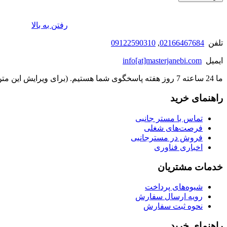
رفتن به بالا
تلفن
02166467684
,
09122590310
ایمیل
info[at]masterjanebi.com
ما 24 ساعته 7 روز هفته پاسخگوی شما هستیم. (برای ویرایش این متن به پیکربندی پوسته > تب برچسب‌ها مراجعه نمایید.)
راهنمای خرید
تماس با مستر جانبی
فرصت‌های شغلی
فروش در مسترجانبی
اخباری فناوری
خدمات مشتریان
شیوه‌های پرداخت
رویه ارسال سفارش
نحوه ثبت سفارش
راهنمای خرید