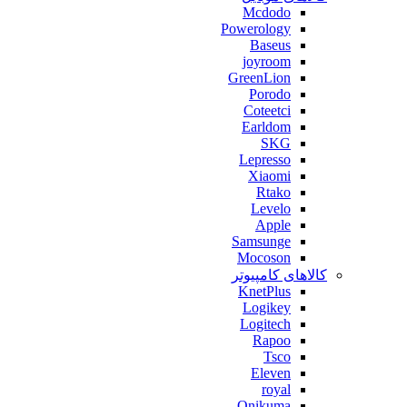
Mcdodo
Powerology
Baseus
joyroom
GreenLion
Porodo
Coteetci
Earldom
SKG
Lepresso
Xiaomi
Rtako
Levelo
Apple
Samsunge
Mocoson
کالاهای کامپیوتر
KnetPlus
Logikey
Logitech
Rapoo
Tsco
Eleven
royal
Onikuma