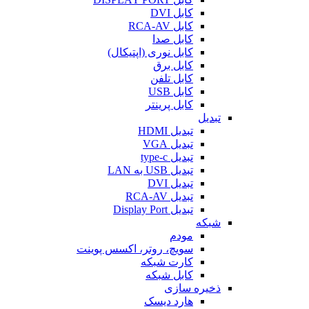
کابل DVI
کابل RCA-AV
کابل صدا
کابل نوری (اپتیکال)
کابل برق
کابل تلفن
کابل USB
کابل پرینتر
تبدیل
تبدیل HDMI
تبدیل VGA
تبدیل type-c
تبدیل USB به LAN
تبدیل DVI
تبدیل RCA-AV
تبدیل Display Port
شبکه
مودم
سویچ، روتر، اکسس پوینت
کارت شبکه
کابل شبکه
ذخیره سازی
هارد دیسک