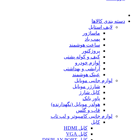
دسته بندی کالاها
لایف استایل
ماساژور
پمپ باد
ساعت هوشمند
پروژکتور
کیف و کوله پشتی
لوازم خودرو
آرایشی و بهداشتی
عینک هوشمند
لوازم جانبی موبایل
شارژر موبایل
کابل شارژ
پاور بانک
هولدر موبایل (نگهدارنده)
قاب و گلس
لوازم جانبی کامپیوتر و لپ تاپ
کابل
کابل HDMI
کابل VGA
کابل DISPLAY PORT