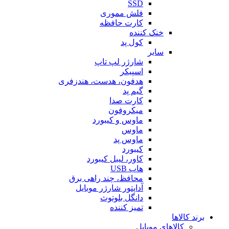
SSD
فلش مموری
کارت حافظه
خنک کننده
کول پد
سایر
شارژر لپ تاپ
اسپیکر
هدفون، هدست، هندزفری
گیم پد
کارت صدا
میکروفون
ماوس و کیبورد
ماوس
ماوس پد
کیبورد
کاور، لیبل کیبورد
هاب USB
محافظ، چند راهی برق
آداپتور شارژر موبایل
دانگل بلوتوث
تمیز کننده
برند کالاها
کالاهای موبایل