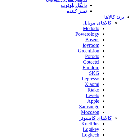
دانگل بلوتوث
تمیز کننده
برند کالاها
کالاهای موبایل
Mcdodo
Powerology
Baseus
joyroom
GreenLion
Porodo
Coteetci
Earldom
SKG
Lepresso
Xiaomi
Rtako
Levelo
Apple
Samsunge
Mocoson
کالاهای کامپیوتر
KnetPlus
Logikey
Logitech