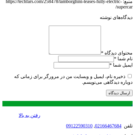
منبع: https://techfars.com/258478/lamborghini-teases-fully-electric-
supercar/
دیدگاه‌های نوشته
محتوای دیدگاه
*
نام شما
*
ایمیل شما
*
ذخیره نام، ایمیل و وبسایت من در مرورگر برای زمانی که
دوباره دیدگاهی می‌نویسم.
.
رفتن به بالا
تلفن
02166467684
,
09122590310