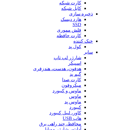
کارت شبکه
کابل شبکه
ذخیره سازی
هارد دیسک
SSD
فلش مموری
کارت حافظه
خنک کننده
کول پد
سایر
شارژر لپ تاپ
اسپیکر
هدفون، هدست، هندزفری
گیم پد
کارت صدا
میکروفون
ماوس و کیبورد
ماوس
ماوس پد
کیبورد
کاور، لیبل کیبورد
هاب USB
محافظ، چند راهی برق
آداپتور شارژر موبایل