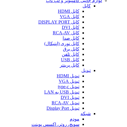
لوازم جانبی کامپیوتر و لپ تاپ
کابل
کابل HDMI
کابل VGA
کابل DISPLAY PORT
کابل DVI
کابل RCA-AV
کابل صدا
کابل نوری (اپتیکال)
کابل برق
کابل تلفن
کابل USB
کابل پرینتر
تبدیل
تبدیل HDMI
تبدیل VGA
تبدیل type-c
تبدیل USB به LAN
تبدیل DVI
تبدیل RCA-AV
تبدیل Display Port
شبکه
مودم
سویچ، روتر، اکسس پوینت