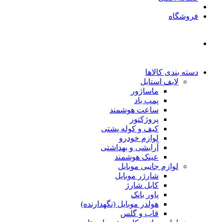
فروشگاه
دسته بندی کالاها
لایف استایل
ماساژور
پمپ باد
ساعت هوشمند
پروژکتور
کیف و کوله پشتی
لوازم خودرو
آرایشی و بهداشتی
عینک هوشمند
لوازم جانبی موبایل
شارژر موبایل
کابل شارژ
پاور بانک
هولدر موبایل (نگهدارنده)
قاب و گلس