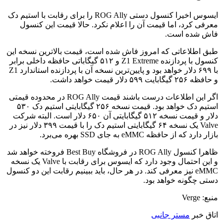
ایسوس اخیرا کنسول دستی ROG Ally را برای رقابت با استیم دک
معرفی کرد، اما قیمت آن را اعلام نکرد. حالا قیمت این کنسول
فاش شده است.
طبق اطلاعاتی که امروز فاش شده است، قیمت بالاترین نسخه این
کنسول با پردازنده Z1 Extreme و ۵۱۲ گیگاباتی حافظه داخلی برابر
با ۶۹۹ دلار خواهد بود و پایین‌ترین نسخه آن با پردازنده استاندارد Z1
و حافظه ۲۵۶ گیگابایت ۵۹۹ دلار قیمت خواهد داشت.
اگر این اطلاعات درست باشند قیمت ROG Ally در محدوده قیمتی
استیم دک خواهد بود. قیمت نسخه ۲۵۶ گیگابایتی استیم دک ۵۳۰
دلار و قیمت نسخه ۵۱۲ گیگابایتی آن ۶۵۰ دلار است. البته شرکت
Valve یک نسخه ۶۴ گیگابایتی استیم دک را با قیمت ۳۹۹ دلار نیز در
بازار دارد که از حافظه eMMC به جای SSD بهره می‌برد.
ظاهرا کنسول ROG Ally در فروشگاه Best Buy فروخته خواهد شد
و این احتمال وجود دارد که ایسوس برای رقابت با Valve یک نسخه
eMMC نیز معرفی کند. در هر حال، باید ببینیم رقابت این دو کنسول
دستی چگونه خواهد بود.
منبع: Verge
اتاق خبر
مستر جانبی