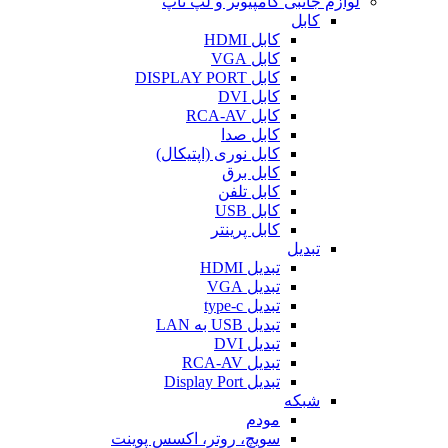
لوازم جانبی کامپیوتر و لپ تاپ
کابل
کابل HDMI
کابل VGA
کابل DISPLAY PORT
کابل DVI
کابل RCA-AV
کابل صدا
کابل نوری (اپتیکال)
کابل برق
کابل تلفن
کابل USB
کابل پرینتر
تبدیل
تبدیل HDMI
تبدیل VGA
تبدیل type-c
تبدیل USB به LAN
تبدیل DVI
تبدیل RCA-AV
تبدیل Display Port
شبکه
مودم
سویچ، روتر، اکسس پوینت