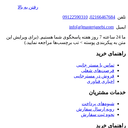
رفتن به بالا
تلفن
02166467684
,
09122590310
ایمیل
info[at]masterjanebi.com
ما 24 ساعته 7 روز هفته پاسخگوی شما هستیم. (برای ویرایش این
متن به پیکربندی پوسته > تب برچسب‌ها مراجعه نمایید.)
راهنمای خرید
تماس با مستر جانبی
فرصت‌های شغلی
فروش در مسترجانبی
اخباری فناوری
خدمات مشتریان
شیوه‌های پرداخت
رویه ارسال سفارش
نحوه ثبت سفارش
راهنمای خرید