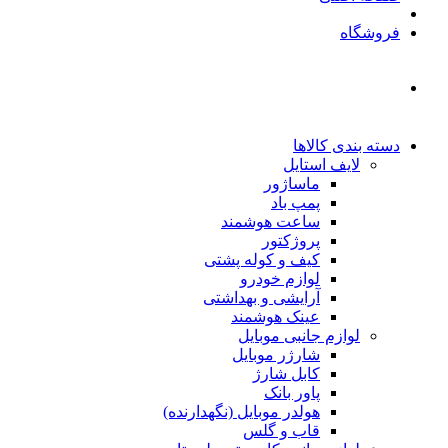
فروشگاه
دسته بندی کالاها
لایف استایل
ماساژور
پمپ باد
ساعت هوشمند
پروژکتور
کیف و کوله پشتی
لوازم خودرو
آرایشی و بهداشتی
عینک هوشمند
لوازم جانبی موبایل
شارژر موبایل
کابل شارژ
پاور بانک
هولدر موبایل (نگهدارنده)
قاب و گلس