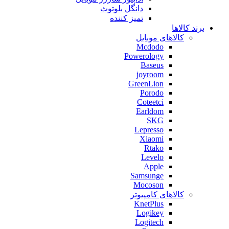
دانگل بلوتوث
تمیز کننده
برند کالاها
کالاهای موبایل
Mcdodo
Powerology
Baseus
joyroom
GreenLion
Porodo
Coteetci
Earldom
SKG
Lepresso
Xiaomi
Rtako
Levelo
Apple
Samsunge
Mocoson
کالاهای کامپیوتر
KnetPlus
Logikey
Logitech