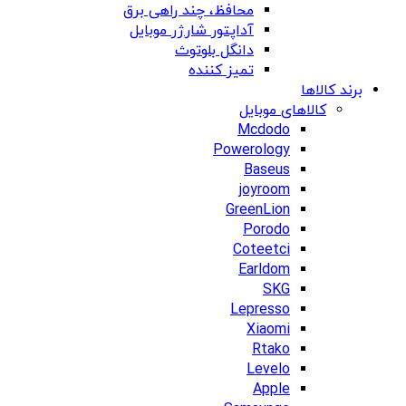
محافظ، چند راهی برق
آداپتور شارژر موبایل
دانگل بلوتوث
تمیز کننده
برند کالاها
کالاهای موبایل
Mcdodo
Powerology
Baseus
joyroom
GreenLion
Porodo
Coteetci
Earldom
SKG
Lepresso
Xiaomi
Rtako
Levelo
Apple